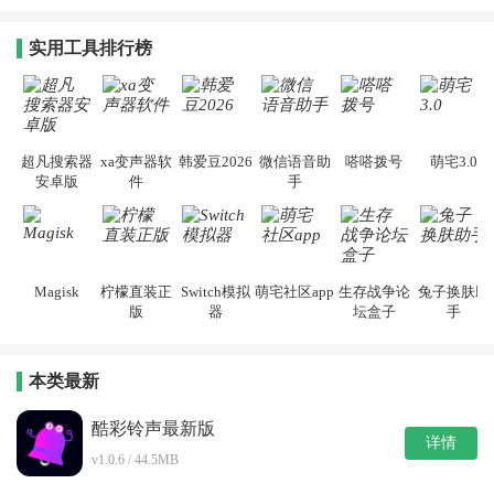
实用工具排行榜
超凡搜索器
xa变声器软
韩爱豆2026
微信语音助
嗒嗒拨号
萌宅3.0
安卓版
件
手
Magisk
柠檬直装正
Switch模拟
萌宅社区app
生存战争论
兔子换肤助
版
器
坛盒子
手
本类最新
酷彩铃声最新版
详情
v1.0.6 / 44.5MB