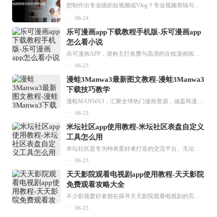
想制作出专业级的短视频或Vlog？专业视频剪辑与特效制作大全专题为你提供了从剪辑、抠像到特效包装的全套解决方案。无论是添加炫酷的片头、进行精准的视频抠图，还是制...
06-24
乐可漫画app下载教程手机版-乐可漫画app
怎么看小说
乐可漫画APP，堪称主打免费与高清的在线漫画阅读神器。其官方版提供海量完整版漫画资源，无论是国内漫画，还是日漫、韩漫、台漫、美漫等国外漫画，应有尽有，随时供你阅读。只需轻点一下，便能直接进入阅读界面。不仅如此，乐可漫画最新版本更新速度极快，在这里，你总能抢先看到全网一手漫画章节内容！...
06-23
漫蛙3Manwa3最新图文教程-漫蛙3Manwa3
下载技巧教学
漫蛙MANWA3，汇聚全球热门漫画资源，涵盖韩漫、欧美漫画、国漫等多种类型，题材丰富多样，全方位满足用户阅读喜好。它不仅是阅读平台，更是创作平台，为广大用户打造零门槛创作环境。...
06-23
米坛社区app使用教程-米坛社区表盘自定义
工具怎么用
米坛社区是专为钟表爱好者打造的交流平台。无论你是初涉钟表领域的普通爱好者，还是拥有多年收藏经验的资深玩家，都能在此找到属于自己的天地。 无需注册，就能轻松参与其中。通过专业的讨论论坛与丰富的交互功能，你可与世界各地的钟表爱好者畅快交流。若你钟情于钟表，米坛社区无疑是值得一试的理想之选。在这里，你能获取最新的手表资讯，交流见解，提升鉴赏品味，让每一块手表都成为收藏故事中重要的一部分。感兴趣的朋友，不要错过下载机会。...
06-23
天天影院观看电视剧app使用教程-天天影院
免费观看攻略大全
不少影视爱好者都在探寻天天影院观看电视剧的完整方法，结合最新平台使用规则，本篇新手入门攻略全面讲解观看渠道、检索流程、播放设置以及画面模式调整等实用内容。全文适配手机、电脑等主流设备，步骤简洁易懂，无论是初次使用的新手，还是想要优化观影体验的用户，都能参照内容快速上手，熟练掌握平台各项操作技巧，轻松畅享影视内容。...
06-23