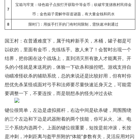
宝箱与牢笼：绿色箱子点按打开获取中等金币；砍破牢笼拯救村民得金
7
币；金色箱子需解华容道谜题，有大量金钱和药水
8
限时门：用扳手打开的门有时间限制，需快速冲刺通过
国王村：在普通难度下，属于纯粹新手关，木桶，罐子都是可
以砍的，里面有金币，先练练手。敌人来了！会暂时出现一个
结界，把你困在这个战场上，直到消灭所有敌人才能离开。开
头的小怪就是来送死的，体验一下砍杀和操控吧。游戏支持自
动瞄准怪砍杀的辅助系统，总的来说还是比较好用，但有时你
想优先杀某怪或面对弓手和法师要尽量快速近身灭之，可能需
要调整一下，不要连按，而是朝想杀的怪先冲过去砍
键位很简单，左边是虚拟摇杆，右边中间是砍杀键，周围围绕
的三个左边和下边是武器附着的两个技能，你可从火、冰、电
三个系统内选两个。上面的键位很重要，短按是前冲滚，长按
是冲刺，冲刺距离与盔甲所附的“体能”参数有关，灵活应用对闪