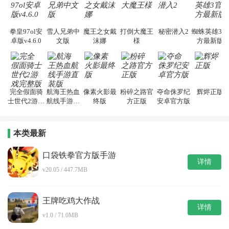
拳皇97ol安
雪人兄弟中
魔王之女戴
打倒大魔王
秘密潜入2
蜘蛛英雄3官
卓版v4.6.0
文版
沫娜
様
方最新版
完全假面骑
航海王热血
像素火影最
粉碎之路官
夺命侏罗纪
辉烬正版
士世代2游戏
航线手游直
终版
方正版
安卓官方版
完整版
装版
本类最新
口袋铁拳官方版手游
详情
v20.05 / 447.7MB
王牌吃鸡大作战
详情
v1.0 / 71.0MB