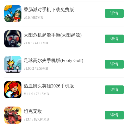
香肠派对手机下载免费版
详情
v9.0 / 687MB
太阳危机起源手游(太阳起源)
详情
v1.8.3 / 411.1MB
足球高尔夫手机版(Footy Golf)
详情
v1.00.2 / 2.59MB
热血街头英雄2026手机版
详情
V1.1.9 / 72.15MB
坦克无敌
详情
v13.4 / 827.94MB