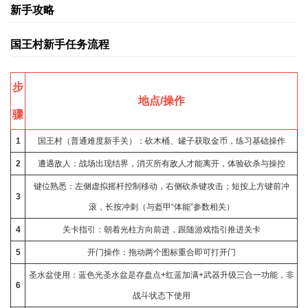
新手攻略
国王村新手任务流程
步
地点/操作
骤
1
国王村（普通难度新手关）：砍木桶、罐子获取金币，练习基础操作
2
遭遇敌人：战场出现结界，消灭所有敌人才能离开，体验砍杀与操控
键位熟悉：左侧虚拟摇杆控制移动，右侧砍杀键攻击；短按上方键前冲
3
滚，长按冲刺（与盔甲“体能”参数相关）
4
关卡指引：朝着光柱方向前进，跟随游戏指引推进
关卡
5
开门操作：拖动两个图标重合即可打开门
圣水盆使用：蓝色光圣水盆是存盘点+红蓝加满+武器升级三合一功能，非
6
战斗状态下使用