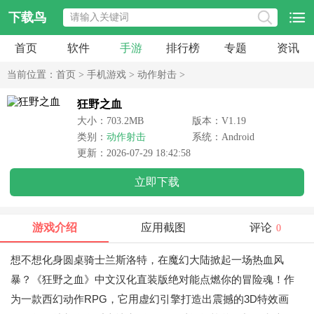
下载鸟
首页
软件
手游
排行榜
专题
资讯
当前位置：
首页
>
手机游戏
>
动作射击
>
狂野之血
大小：703.2MB
版本：V1.19
类别：
动作射击
系统：Android
更新：2026-07-29 18:42:58
立即下载
游戏介绍
应用截图
评论
0
想不想化身圆桌骑士兰斯洛特，在魔幻大陆掀起一场热血风
暴？《狂野之血》中文汉化直装版绝对能点燃你的冒险魂！作
为一款西幻动作RPG，它用虚幻引擎打造出震撼的3D特效画