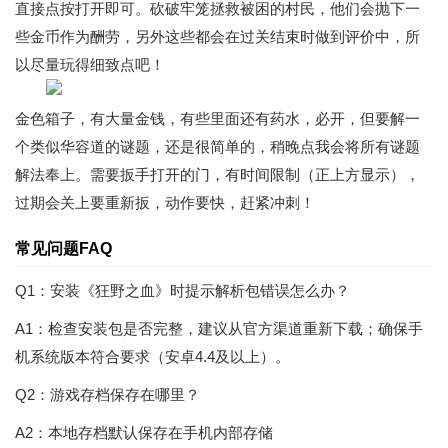
直接点按打开即可。砍破牢笼拯救被困的村民，他们会抛下一
些金币作为酬劳，另外这些都会在过关结束时做到评价中，所
以尽量玩得细致点吧！
金色箱子，有大量金钱，有些里面还有药水，必开，但要解一
个类似华容道的谜题，还是很简单的，稍晚点我会将所有谜题
解法奉上。需要扳手打开的门，有时间限制（正上方显示），
过期会关上要重新扳，动作要快，赶紧冲刺！
常见问题FAQ
Q1：安装《狂野之血》时提示解析包错误怎么办？
A1：检查安装包是否完整，建议从官方渠道重新下载；确保手
机系统版本符合要求（安卓4.4及以上）。
Q2：游戏存档保存在哪里？
A2：本地存档默认保存在手机内部存储