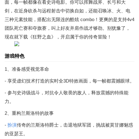
面，每一帧都像在看史诗电影。你可以挥舞战斧、长弓和大
剑，在近身砍杀与远程射击中切换自如，还能召唤冰、火、电
三种元素技能，搭配出无限连的酷炫 combo！更爽的是支持4v4
团队死亡赛和夺旗赛，叫上好友并肩作战才够劲。别犹豫了，
现在就下载《狂野之血》，开启属于你的传奇冒险！
游戏特色
1、准备感受视觉革命
- 享受虚幻技术打造的实时全3D特效画面，每一帧都震撼眼球。
- 参与史诗级战斗，对抗令人敬畏的敌人，释放震撼的特殊能
力。
2、重构兰斯洛特的故事
-
扮演
传奇的兰斯洛特爵士，击退地狱军团，挑战被莫甘娜魅惑
的亚瑟王。