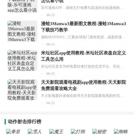
怎么看小说
乐可漫画APP，堪称主打免费与高清的在线漫画阅读神器。其官方版提供海量完整版漫画资源，无论是国内漫画，还是日漫、韩漫、台漫、美漫等国外漫画，应有尽有，随时供你阅读。只需轻点一下，便能直接进入阅读界面。不仅如此，乐可漫画最新版本更新速度极快，在这里，你总能抢先看到全网一手漫画章节内容！...
06-23
漫蛙3Manwa3最新图文教程-漫蛙3Manwa3
下载技巧教学
漫蛙MANWA3，汇聚全球热门漫画资源，涵盖韩漫、欧美漫画、国漫等多种类型，题材丰富多样，全方位满足用户阅读喜好。它不仅是阅读平台，更是创作平台，为广大用户打造零门槛创作环境。...
06-23
米坛社区app使用教程-米坛社区表盘自定义
工具怎么用
米坛社区是专为钟表爱好者打造的交流平台。无论你是初涉钟表领域的普通爱好者，还是拥有多年收藏经验的资深玩家，都能在此找到属于自己的天地。 无需注册，就能轻松参与其中。通过专业的讨论论坛与丰富的交互功能，你可与世界各地的钟表爱好者畅快交流。若你钟情于钟表，米坛社区无疑是值得一试的理想之选。在这里，你能获取最新的手表资讯，交流见解，提升鉴赏品味，让每一块手表都成为收藏故事中重要的一部分。感兴趣的朋友，不要错过下载机会。...
06-23
天天影院观看电视剧app使用教程-天天影院
免费观看攻略大全
不少影视爱好者都在探寻天天影院观看电视剧的完整方法，结合最新平台使用规则，本篇新手入门攻略全面讲解观看渠道、检索流程、播放设置以及画面模式调整等实用内容。全文适配手机、电脑等主流设备，步骤简洁易懂，无论是初次使用的新手，还是想要优化观影体验的用户，都能参照内容快速上手，熟练掌握平台各项操作技巧，轻松畅享影视内容。...
06-23
动作射击排行榜