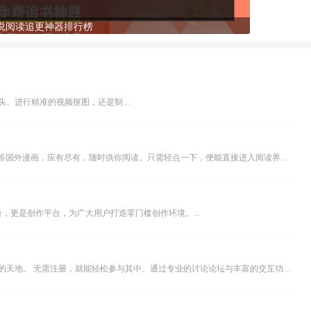
说阅读追更神器排行榜
、进行精准的视频抠图，还是制...
乐可漫画APP，堪称主打免费与高清的在线漫画阅读神器。其官方版提供海量完整版漫画资源，无论是国内漫画，还是日漫、韩漫、台漫、美漫等国外漫画，应有尽有，随时供你阅读。只需轻点一下，便能直接进入阅读界面。不仅如此，乐可漫画最新版本更新速度极快，在这里，你总能抢先看到全网一手漫画章节内容！...
，更是创作平台，为广大用户打造零门槛创作环境。...
米坛社区是专为钟表爱好者打造的交流平台。无论你是初涉钟表领域的普通爱好者，还是拥有多年收藏经验的资深玩家，都能在此找到属于自己的天地。 无需注册，就能轻松参与其中。通过专业的讨论论坛与丰富的交互功能，你可与世界各地的钟表爱好者畅快交流。若你钟情于钟表，米坛社区无疑是值得一试的理想之选。在这里，你能获取最新的手表资讯，交流见解，提升鉴赏品味，让每一块手表都成为收藏故事中重要的一部分。感兴趣的朋友，不要错过下载机会。...