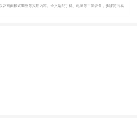
不少影视爱好者都在探寻天天影院观看电视剧的完整方法，结合最新平台使用规则，本篇新手入门攻略全面讲解观看渠道、检索流程、播放设置以及画面模式调整等实用内容。全文适配手机、电脑等主流设备，步骤简洁易懂，无论是初次使用的新手，还是想要优化观影体验的用户，都能参照内容快速上手，熟练掌握平台各项操作技巧，轻松畅享影视内容。...