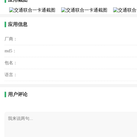
应用信息
厂商：
md5：
包名：
语言：
用户评论