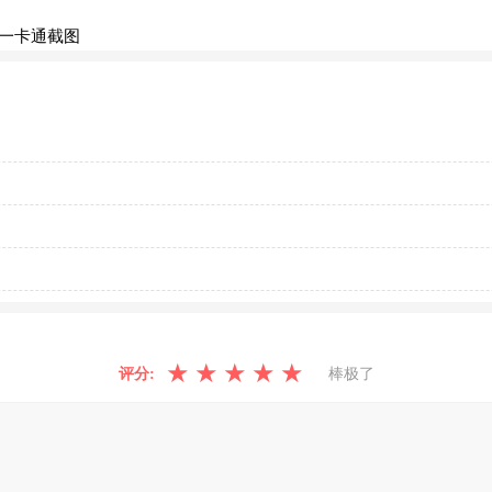
★
★
★
★
★
评分:
棒极了