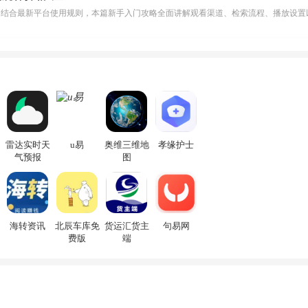
助
雷达实时天
u易
奥维三维地
孝缘护士
气预报
图
海转资讯
北辰车库免
货运汇货主
句易网
费版
端