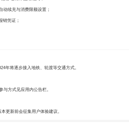
额自动续充与消费限额设置；
报销凭证；
。
024年将逐步接入地铁、轮渡等交通方式。
体参与方式见应用内公告栏。
版本更新前会征集用户体验建议。