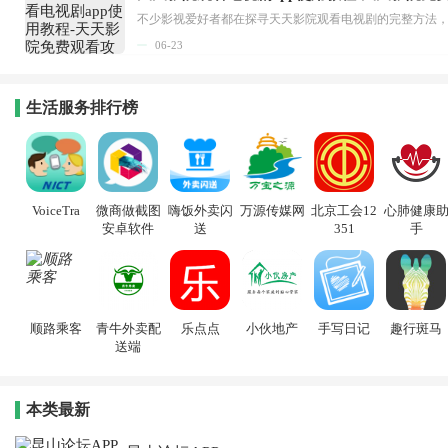
06-23
生活服务排行榜
VoiceTra
微商做截图
嗨饭外卖闪
万源传媒网
北京工会12
心肺健康
安卓软件
送
351
手
顺路乘客
青牛外卖配
乐点点
小伙地产
手写日记
趣行斑马
送端
本类最新