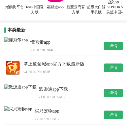
潮购街平台
tous中国官
惠精选app
智慧云商官
超级大白鲸
SEPHORA丝
方版
方版
手机版
芙兰中国app
本类最新
懂秀帝app
详情
v3.0.0 / 38.99MB
掌上道聚城app官方下载最新版
详情
v4.9.0.0 / 202.8MB
派逊通app下载
详情
v1.0.50 / 28.59MB
买只宠物app
详情
v5.0.0 / 50.17MB