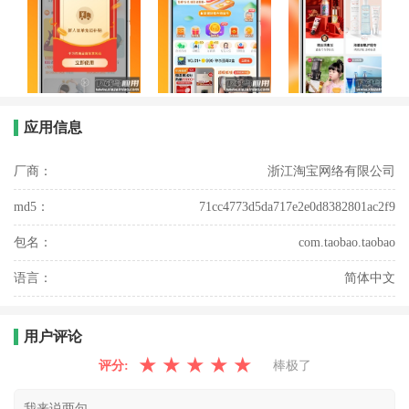
应用信息
厂商：
浙江淘宝网络有限公司
md5：
71cc4773d5da717e2e0d8382801ac2f9
包名：
com.taobao.taobao
语言：
简体中文
用户评论
★
★
★
★
★
评分:
棒极了