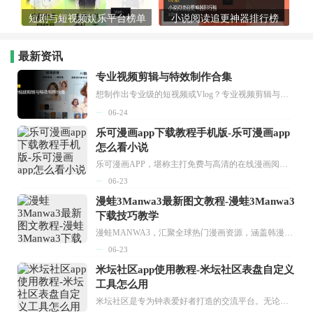
短剧与短视频娱乐平台榜单
小说阅读追更神器排行榜
最新资讯
专业视频剪辑与特效制作合集
想制作出专业级的短视频或Vlog？专业视频剪辑与特效制作大全专题为你提供了从剪辑、抠像到特效包装的全套解决方案。无论是添加炫酷的片头、进行精准的视频抠图，还是制...
06-24
乐可漫画app下载教程手机版-乐可漫画app
怎么看小说
乐可漫画APP，堪称主打免费与高清的在线漫画阅读神器。其官方版提供海量完整版漫画资源，无论是国内漫画，还是日漫、韩漫、台漫、美漫等国外漫画，应有尽有，随时供你阅读。只需轻点一下，便能直接进入阅读界面。不仅如此，乐可漫画最新版本更新速度极快，在这里，你总能抢先看到全网一手漫画章节内容！...
06-23
漫蛙3Manwa3最新图文教程-漫蛙3Manwa3
下载技巧教学
漫蛙MANWA3，汇聚全球热门漫画资源，涵盖韩漫、欧美漫画、国漫等多种类型，题材丰富多样，全方位满足用户阅读喜好。它不仅是阅读平台，更是创作平台，为广大用户打造零门槛创作环境。...
06-23
米坛社区app使用教程-米坛社区表盘自定义
工具怎么用
米坛社区是专为钟表爱好者打造的交流平台。无论你是初涉钟表领域的普通爱好者，还是拥有多年收藏经验的资深玩家，都能在此找到属于自己的天地。 无需注册，就能轻松参与其中。通过专业的讨论论坛与丰富的交互功能，你可与世界各地的钟表爱好者畅快交流。若你钟情于钟表，米坛社区无疑是值得一试的理想之选。在这里，你能获取最新的手表资讯，交流见解，提升鉴赏品味，让每一块手表都成为收藏故事中重要的一部分。感兴趣的朋友，不要错过下载机会。...