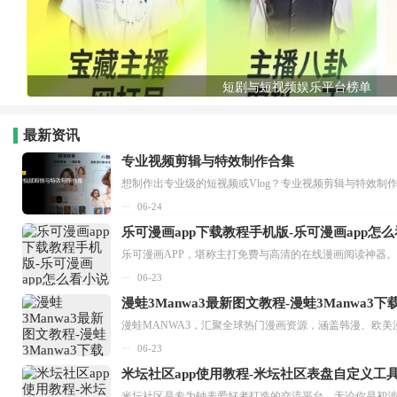
短剧与短视频娱乐平台榜单
最新资讯
专业视频剪辑与特效制作合集
想制作出专业级的短视频或Vlog？专业视频剪辑与特效制
06-24
乐可漫画app下载教程手机版-乐可漫画app怎
06-23
漫蛙3Manwa3最新图文教程-漫蛙3Manwa3
漫蛙MANWA3，汇聚全球热门漫画资源，涵盖韩漫、欧美
06-23
米坛社区app使用教程-米坛社区表盘自定义工