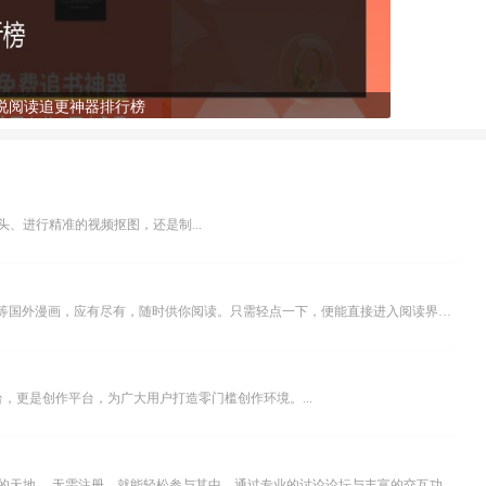
说阅读追更神器排行榜
、进行精准的视频抠图，还是制...
乐可漫画APP，堪称主打免费与高清的在线漫画阅读神器。其官方版提供海量完整版漫画资源，无论是国内漫画，还是日漫、韩漫、台漫、美漫等国外漫画，应有尽有，随时供你阅读。只需轻点一下，便能直接进入阅读界面。不仅如此，乐可漫画最新版本更新速度极快，在这里，你总能抢先看到全网一手漫画章节内容！...
，更是创作平台，为广大用户打造零门槛创作环境。...
米坛社区是专为钟表爱好者打造的交流平台。无论你是初涉钟表领域的普通爱好者，还是拥有多年收藏经验的资深玩家，都能在此找到属于自己的天地。 无需注册，就能轻松参与其中。通过专业的讨论论坛与丰富的交互功能，你可与世界各地的钟表爱好者畅快交流。若你钟情于钟表，米坛社区无疑是值得一试的理想之选。在这里，你能获取最新的手表资讯，交流见解，提升鉴赏品味，让每一块手表都成为收藏故事中重要的一部分。感兴趣的朋友，不要错过下载机会。...