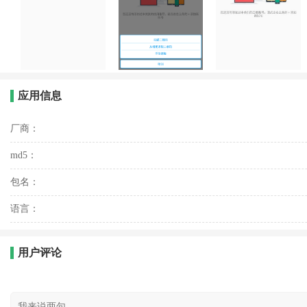
应用信息
厂商：
md5：
包名：
语言：
用户评论