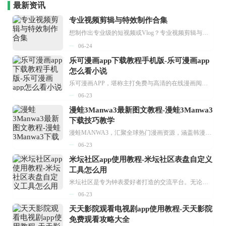
最新资讯
专业视频剪辑与特效制作合集
想制作出专业级的短视频或Vlog？专业视频剪辑与特效制作大全专题为你提供了从剪辑、抠像到特效包装的全套解决方案。无论是添加炫酷的片头、进行精准的视频抠图，还是制...
06-24
乐可漫画app下载教程手机版-乐可漫画app
怎么看小说
乐可漫画APP，堪称主打免费与高清的在线漫画阅读神器。其官方版提供海量完整版漫画资源，无论是国内漫画，还是日漫、韩漫、台漫、美漫等国外漫画，应有尽有，随时供你阅读。只需轻点一下，便能直接进入阅读界面。不仅如此，乐可漫画最新版本更新速度极快，在这里，你总能抢先看到全网一手漫画章节内容！...
06-23
漫蛙3Manwa3最新图文教程-漫蛙3Manwa3
下载技巧教学
漫蛙MANWA3，汇聚全球热门漫画资源，涵盖韩漫、欧美漫画、国漫等多种类型，题材丰富多样，全方位满足用户阅读喜好。它不仅是阅读平台，更是创作平台，为广大用户打造零门槛创作环境。...
06-23
米坛社区app使用教程-米坛社区表盘自定义
工具怎么用
米坛社区是专为钟表爱好者打造的交流平台。无论你是初涉钟表领域的普通爱好者，还是拥有多年收藏经验的资深玩家，都能在此找到属于自己的天地。 无需注册，就能轻松参与其中。通过专业的讨论论坛与丰富的交互功能，你可与世界各地的钟表爱好者畅快交流。若你钟情于钟表，米坛社区无疑是值得一试的理想之选。在这里，你能获取最新的手表资讯，交流见解，提升鉴赏品味，让每一块手表都成为收藏故事中重要的一部分。感兴趣的朋友，不要错过下载机会。...
06-23
天天影院观看电视剧app使用教程-天天影院
免费观看攻略大全