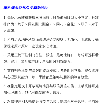
单机炸金花永久免费版说明
1. 每位玩家随机获得三张底牌，胜负依据牌型大小判定，标准
排序为：豹子＞同花顺（顺金）＞同花（金花）＞顺子＞对子
＞单张。
2. 所有组合均严格遵循传统炸金花规则，无简化、无篡改，确
保玩法原汁原味，让玩家安心体验。
3. 采用三轮下注制（首注—跟注—最终比牌），每轮可选择看
牌、跟注、加注或弃牌，考验即时判断能力。
4. 支持明牌压制与暗牌周旋双模式，考验即时判断、资金管理
与心理预判能力，每一手牌都是策略与胆识的综合较量。
5. 在指定场次中开放亮牌比拼与双倍押注功能，主动亮牌可施
加心理威慑，但也可能暴露牌力短板。
6. 双倍押注则大幅提升收益与风险，需结合对手风格、当前筹