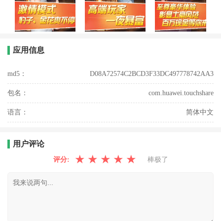
应用信息
md5：
D08A72574C2BCD3F33DC497778742AA3
包名：
com.huawei.touchshare
语言：
简体中文
用户评论
★
★
★
★
★
评分:
棒极了