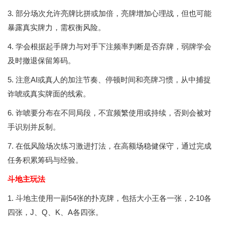
3. 部分场次允许亮牌比拼或加倍，亮牌增加心理战，但也可能
暴露真实牌力，需权衡风险。
4. 学会根据起手牌力与对手下注频率判断是否弃牌，弱牌学会
及时撤退保留筹码。
5. 注意AI或真人的加注节奏、停顿时间和亮牌习惯，从中捕捉
诈唬或真实牌面的线索。
6. 诈唬要分布在不同局段，不宜频繁使用或持续，否则会被对
手识别并反制。
7. 在低风险场次练习激进打法，在高额场稳健保守，通过完成
任务积累筹码与经验。
斗地主玩法
1. 斗地主使用一副54张的扑克牌，包括大小王各一张，2-10各
四张，J、Q、K、A各四张。