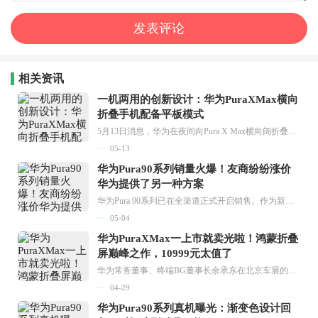
相关资讯
一机两用的创新设计：华为PuraXMax横向
折叠手机配备平板模式
5月13日消息，华为在夜间向Pura X Max横向阔折叠手机推送了鸿蒙HarmonyOS 6.1.0.120 SP16版本的系统升级，此次升级包大小约为5.93GB。据了解，新版本新增了截屏直达服务、照片编辑贴纸等实用功能。...
05-13
华为Pura90系列销量火爆！友商纷纷涨价
华为提供了另一种方案
华为Pura 90系列已在全渠道正式开启销售。作为新一代Pura旗舰机型，新机上市后很快便吸引了市场的广泛关注，线上各平台的热度不断攀升，线下门店也有许多消费者前来咨询、体验并选购。...
05-04
华为PuraXMax一上市就卖光啦！鸿蒙折叠
屏巅峰之作，10999元太值了
华为常务董事、终端BG董事长余承东在北京车展的直播活动中正式宣布，华为Pura X Max自开启销售以来便迅速掀起热销热潮，所有版本很快就销售一空，市场反响极为热烈。...
04-29
华为Pura90系列真机曝光：渐变色设计回