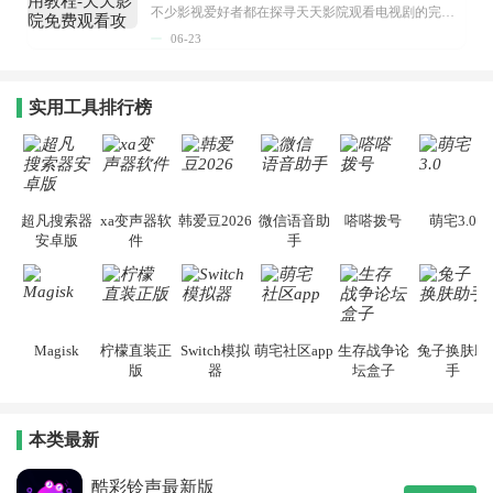
不少影视爱好者都在探寻天天影院观看电视剧的完整方法，结合最新平台使用规则，本篇新手入门攻略全面讲解观看渠道、检索流程、播放设置以及画面模式调整等实用内容。全文适配手机、电脑等主流设备，步骤简洁易懂，无论是初次使用的新手，还是想要优化观影体验的用户，都能参照内容快速上手，熟练掌握平台各项操作技巧，轻松畅享影视内容。...
06-23
实用工具排行榜
超凡搜索器
xa变声器软
韩爱豆2026
微信语音助
嗒嗒拨号
萌宅3.0
安卓版
件
手
Magisk
柠檬直装正
Switch模拟
萌宅社区app
生存战争论
兔子换肤助
版
器
坛盒子
手
本类最新
酷彩铃声最新版