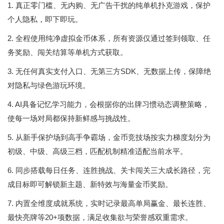
1. 真正零门槛、无内购、无广告干扰的纯单机扑克游戏，保护
个人隐私，即下即玩。
2. 全程使用纯净虚拟金币体系，所有资源仅通过签到领取、任
务奖励、闯关结算等单机方式获取。
3. 无任何真实支付入口、无第三方SDK、无数据上传，保障绝
对隐私与绿色游玩环境。
4. AI具备记忆学习能力，会根据你的出牌习惯动态调整策略，
使每一场对局都保持新鲜感与挑战性。
5. 从新手保护场到高手争霸场，金币竞技场按实力梯度划分为
初级、中级、高级三档，匹配机制精准适配当前水平。
6. 同步搭载每日任务、连胜挑战、关卡闯关三大成长路径，完
成目标即可解锁新主题、新特效与海量金币奖励。
7. 内置全维度成就系统，实时记录最高单局赢金、最长连胜、
最快亮牌等20+项数据，满足收集欲与荣誉感双重需求。