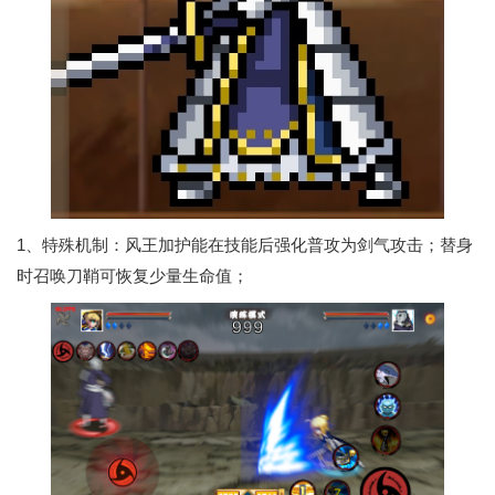
1、特殊机制：风王加护能在技能后强化普攻为剑气攻击；替身
时召唤刀鞘可恢复少量生命值；