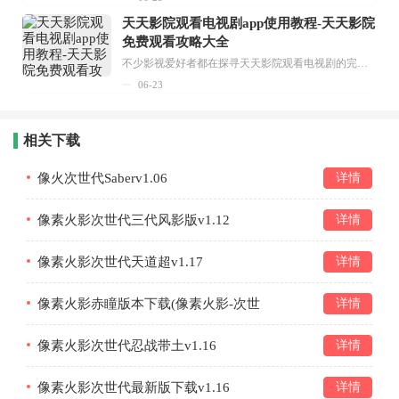
天天影院观看电视剧app使用教程-天天影院
免费观看攻略大全
不少影视爱好者都在探寻天天影院观看电视剧的完整方法，结合最新平台使用规则，本篇新手入门攻略全面讲解观看渠道、检索流程、播放设置以及画面模式调整等实用内容。全文适配手机、电脑等主流设备，步骤简洁易懂，无论是初次使用的新手，还是想要优化观影体验的用户，都能参照内容快速上手，熟练掌握平台各项操作技巧，轻松畅享影视内容。...
06-23
相关下载
像火次世代Saberv1.06
详情
像素火影次世代三代风影版v1.12
详情
像素火影次世代天道超v1.17
详情
像素火影赤瞳版本下载(像素火影-次世
详情
代)v1.17
像素火影次世代忍战带土v1.16
详情
像素火影次世代最新版下载v1.16
详情