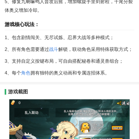
5、修复九喇嘛鸣人普攻后摇，增加螺旋手里剑射程，十尾分裂
体奥义增加冷却。
游戏核心玩法：
1、包含剧情闯关、无尽试炼、忍界大战等多种模式；
2、所有角色需要通过
战斗
解锁，联动角色采用特殊获取方式；
3、支持自定义按键布局，可自由搭配秘卷和通灵兽组合；
4、每个
角色
拥有独特的奥义动画和专属连招体系。
游戏截图