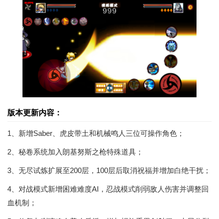
版本更新内容：
1、新增Saber、虎皮带土和机械鸣人三位可操作角色；
2、秘卷系统加入朗基努斯之枪特殊道具；
3、无尽试炼扩展至200层，100层后取消祝福并增加白绝干扰；
4、对战模式新增困难难度AI，忍战模式削弱敌人伤害并调整回
血机制；