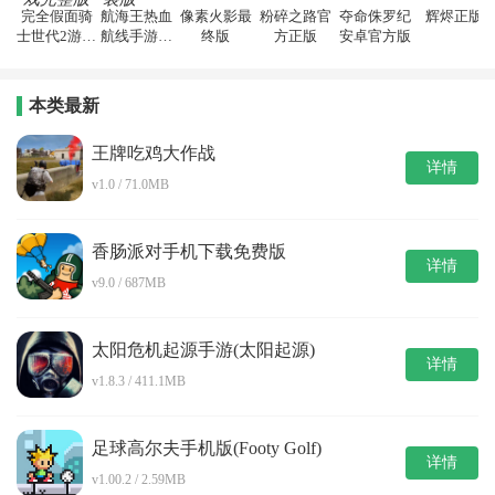
完全假面骑
航海王热血
像素火影最
粉碎之路官
夺命侏罗纪
辉烬正版
士世代2游戏
航线手游直
终版
方正版
安卓官方版
完整版
装版
本类最新
王牌吃鸡大作战
详情
v1.0 / 71.0MB
香肠派对手机下载免费版
详情
v9.0 / 687MB
太阳危机起源手游(太阳起源)
详情
v1.8.3 / 411.1MB
足球高尔夫手机版(Footy Golf)
详情
v1.00.2 / 2.59MB