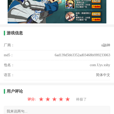
游戏信息
厂商：
u鼬神
md5：
6ad139d5bb3352ad03468bff89233063
包名：
com.Uys.xshy
语言：
简体中文
用户评论
★
★
★
★
★
评分:
棒极了