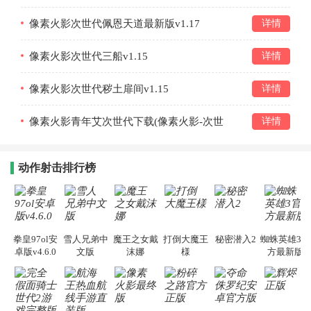
像素火影次世代佩恩天道最新版v1.17
详情
像素火影次世代三船v1.15
详情
像素火影次世代秽土扉间v1.15
详情
像素火影青年艾次世代下载(像素火影-次世
详情
代)v1.15
动作射击排行榜
拳皇97ol安
雪人兄弟中
魔王之女戴
打倒大魔王
秘密潜入2
蜘蛛英雄3官
卓版v4.6.0
文版
沫娜
様
方最新版