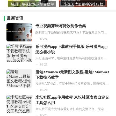
短剧与短视频娱乐平台榜单
小说阅读追更神器排行榜
最新资讯
专业视频剪辑与特效制作合集
想制作出专业级的短视频或Vlog？专业视频剪辑与特效制作大全专题为你提供了从剪辑、抠像到特效包装的全套解决方案。无论是添加炫酷的片头、进行精准的视频抠图，还是制...
06-24
乐可漫画app下载教程手机版-乐可漫画app
怎么看小说
乐可漫画APP，堪称主打免费与高清的在线漫画阅读神器。其官方版提供海量完整版漫画资源，无论是国内漫画，还是日漫、韩漫、台漫、美漫等国外漫画，应有尽有，随时供你阅读。只需轻点一下，便能直接进入阅读界面。不仅如此，乐可漫画最新版本更新速度极快，在这里，你总能抢先看到全网一手漫画章节内容！...
06-23
漫蛙3Manwa3最新图文教程-漫蛙3Manwa3
下载技巧教学
漫蛙MANWA3，汇聚全球热门漫画资源，涵盖韩漫、欧美漫画、国漫等多种类型，题材丰富多样，全方位满足用户阅读喜好。它不仅是阅读平台，更是创作平台，为广大用户打造零门槛创作环境。...
06-23
米坛社区app使用教程-米坛社区表盘自定义
工具怎么用
米坛社区是专为钟表爱好者打造的交流平台。无论你是初涉钟表领域的普通爱好者，还是拥有多年收藏经验的资深玩家，都能在此找到属于自己的天地。 无需注册，就能轻松参与其中。通过专业的讨论论坛与丰富的交互功能，你可与世界各地的钟表爱好者畅快交流。若你钟情于钟表，米坛社区无疑是值得一试的理想之选。在这里，你能获取最新的手表资讯，交流见解，提升鉴赏品味，让每一块手表都成为收藏故事中重要的一部分。感兴趣的朋友，不要错过下载机会。...
06-23