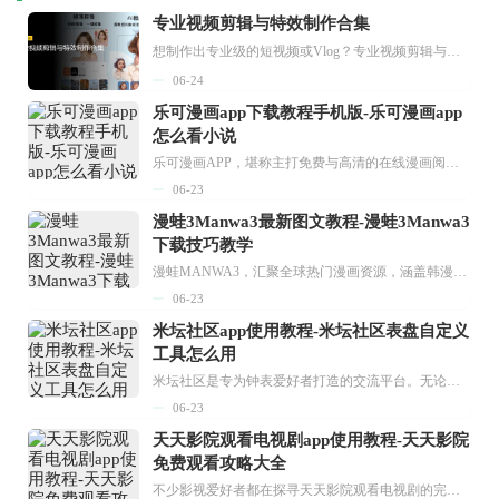
专业视频剪辑与特效制作合集
想制作出专业级的短视频或Vlog？专业视频剪辑与特效制作大全专题为你提供了从剪辑、抠像到特效包装的全套解决方案。无论是添加炫酷的片头、进行精准的视频抠图，还是制...
06-24
乐可漫画app下载教程手机版-乐可漫画app
怎么看小说
乐可漫画APP，堪称主打免费与高清的在线漫画阅读神器。其官方版提供海量完整版漫画资源，无论是国内漫画，还是日漫、韩漫、台漫、美漫等国外漫画，应有尽有，随时供你阅读。只需轻点一下，便能直接进入阅读界面。不仅如此，乐可漫画最新版本更新速度极快，在这里，你总能抢先看到全网一手漫画章节内容！...
06-23
漫蛙3Manwa3最新图文教程-漫蛙3Manwa3
下载技巧教学
漫蛙MANWA3，汇聚全球热门漫画资源，涵盖韩漫、欧美漫画、国漫等多种类型，题材丰富多样，全方位满足用户阅读喜好。它不仅是阅读平台，更是创作平台，为广大用户打造零门槛创作环境。...
06-23
米坛社区app使用教程-米坛社区表盘自定义
工具怎么用
米坛社区是专为钟表爱好者打造的交流平台。无论你是初涉钟表领域的普通爱好者，还是拥有多年收藏经验的资深玩家，都能在此找到属于自己的天地。 无需注册，就能轻松参与其中。通过专业的讨论论坛与丰富的交互功能，你可与世界各地的钟表爱好者畅快交流。若你钟情于钟表，米坛社区无疑是值得一试的理想之选。在这里，你能获取最新的手表资讯，交流见解，提升鉴赏品味，让每一块手表都成为收藏故事中重要的一部分。感兴趣的朋友，不要错过下载机会。...
06-23
天天影院观看电视剧app使用教程-天天影院
免费观看攻略大全
不少影视爱好者都在探寻天天影院观看电视剧的完整方法，结合最新平台使用规则，本篇新手入门攻略全面讲解观看渠道、检索流程、播放设置以及画面模式调整等实用内容。全文适配手机、电脑等主流设备，步骤简洁易懂，无论是初次使用的新手，还是想要优化观影体验的用户，都能参照内容快速上手，熟练掌握平台各项操作技巧，轻松畅享影视内容。...