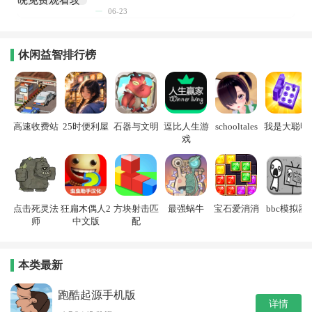
06-23
休闲益智排行榜
高速收费站
25时便利屋
石器与文明
逗比人生游
schooltales
我是大聪明
戏
点击死灵法
狂扁木偶人2
方块射击匹
最强蜗牛
宝石爱消消
bbc模拟器
师
中文版
配
本类最新
跑酷起源手机版
详情