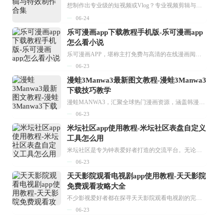
想制作出专业级的短视频或Vlog？专业视频剪辑与特效制作大全专题为你提供了从剪辑、抠像到特效包装的全套解决方案。无论是添加炫酷的片头、进行精准的视频抠图，还是制...
06-24
乐可漫画app下载教程手机版-乐可漫画app
怎么看小说
乐可漫画APP，堪称主打免费与高清的在线漫画阅读神器。其官方版提供海量完整版漫画资源，无论是国内漫画，还是日漫、韩漫、台漫、美漫等国外漫画，应有尽有，随时供你阅读。只需轻点一下，便能直接进入阅读界面。不仅如此，乐可漫画最新版本更新速度极快，在这里，你总能抢先看到全网一手漫画章节内容！...
06-23
漫蛙3Manwa3最新图文教程-漫蛙3Manwa3
下载技巧教学
漫蛙MANWA3，汇聚全球热门漫画资源，涵盖韩漫、欧美漫画、国漫等多种类型，题材丰富多样，全方位满足用户阅读喜好。它不仅是阅读平台，更是创作平台，为广大用户打造零门槛创作环境。...
06-23
米坛社区app使用教程-米坛社区表盘自定义
工具怎么用
米坛社区是专为钟表爱好者打造的交流平台。无论你是初涉钟表领域的普通爱好者，还是拥有多年收藏经验的资深玩家，都能在此找到属于自己的天地。 无需注册，就能轻松参与其中。通过专业的讨论论坛与丰富的交互功能，你可与世界各地的钟表爱好者畅快交流。若你钟情于钟表，米坛社区无疑是值得一试的理想之选。在这里，你能获取最新的手表资讯，交流见解，提升鉴赏品味，让每一块手表都成为收藏故事中重要的一部分。感兴趣的朋友，不要错过下载机会。...
06-23
天天影院观看电视剧app使用教程-天天影院
免费观看攻略大全
不少影视爱好者都在探寻天天影院观看电视剧的完整方法，结合最新平台使用规则，本篇新手入门攻略全面讲解观看渠道、检索流程、播放设置以及画面模式调整等实用内容。全文适配手机、电脑等主流设备，步骤简洁易懂，无论是初次使用的新手，还是想要优化观影体验的用户，都能参照内容快速上手，熟练掌握平台各项操作技巧，轻松畅享影视内容。...
06-23