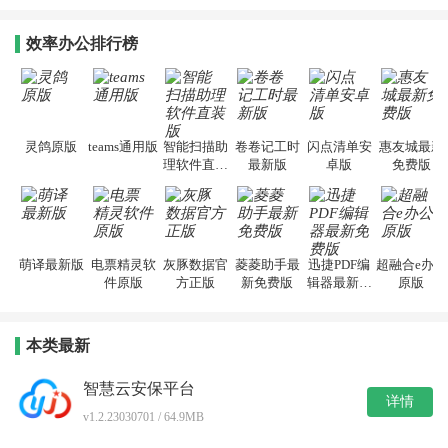
效率办公排行榜
灵鸽原版
teams通用版
智能扫描助
卷卷记工时
闪点清单安
惠友城最新
理软件直装
最新版
卓版
免费版
版
萌译最新版
电票精灵软
灰豚数据官
菱菱助手最
迅捷PDF编
超融合e办公
件原版
方正版
新免费版
辑器最新免
原版
费版
本类最新
智慧云安保平台
详情
v1.2.23030701 / 64.9MB