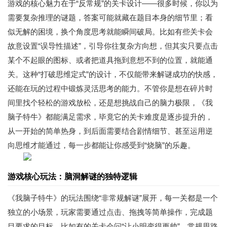
游戏的核心魅力在于“反常规”的关卡设计——很多时候，你以为
需要复杂推理的谜题，答案可能就藏在题目本身的细节里；看
似无解的困境，换个角度思考就能瞬间破局。比如有些关卡会
故意设置“误导性描述”，引导你往复杂方向想，但其实只要点击
某个不起眼的图标、或者把道具拖到意想不到的位置，就能通
关。这种“打破思维定式”的设计，不仅能带来解谜成功的快感，
还能在玩的过程中锻炼灵活思考的能力。不管你是想在碎片时
间里找个轻松的游戏放松，还是想挑战自己的脑力极限，《我
脑子特牛》都能满足需求，毕竟它的关卡难度是逐步提升的，
从一开始的简单热身，到后面需要结合剧情细节、甚至运用逆
向思维才能通过，每一步都能让你感受到“烧脑”的乐趣。
游戏核心玩法：脑洞解谜的独特逻辑
《我脑子特牛》的玩法围绕“非常规解谜”展开，每一关都是一个
独立的小场景，玩家需要通过点击、拖拽等简单操作，完成题
目要求的目标。比如有的关卡会问“让小明变得更帅”，常规思路