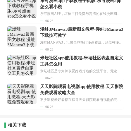
乐可漫画app下载教程手机版-乐可漫画app
怎么看小说
乐可漫画APP，堪称主打免费与高清的在线漫画阅读神器。其官方版提供海量完整版漫画资源，无论是国内漫画，还是日漫、韩漫、台漫、美漫等国外漫画，应有尽有，随时供你阅读。只需轻点一下，便能直接进入阅读界面。不仅如此，乐可漫画最新版本更新速度极快，在这里，你总能抢先看到全网一手漫画章节内容！...
06-23
漫蛙3Manwa3最新图文教程-漫蛙3Manwa3
下载技巧教学
漫蛙MANWA3，汇聚全球热门漫画资源，涵盖韩漫、欧美漫画、国漫等多种类型，题材丰富多样，全方位满足用户阅读喜好。它不仅是阅读平台，更是创作平台，为广大用户打造零门槛创作环境。...
06-23
米坛社区app使用教程-米坛社区表盘自定义
工具怎么用
米坛社区是专为钟表爱好者打造的交流平台。无论你是初涉钟表领域的普通爱好者，还是拥有多年收藏经验的资深玩家，都能在此找到属于自己的天地。 无需注册，就能轻松参与其中。通过专业的讨论论坛与丰富的交互功能，你可与世界各地的钟表爱好者畅快交流。若你钟情于钟表，米坛社区无疑是值得一试的理想之选。在这里，你能获取最新的手表资讯，交流见解，提升鉴赏品味，让每一块手表都成为收藏故事中重要的一部分。感兴趣的朋友，不要错过下载机会。...
06-23
天天影院观看电视剧app使用教程-天天影院
免费观看攻略大全
不少影视爱好者都在探寻天天影院观看电视剧的完整方法，结合最新平台使用规则，本篇新手入门攻略全面讲解观看渠道、检索流程、播放设置以及画面模式调整等实用内容。全文适配手机、电脑等主流设备，步骤简洁易懂，无论是初次使用的新手，还是想要优化观影体验的用户，都能参照内容快速上手，熟练掌握平台各项操作技巧，轻松畅享影视内容。...
06-23
相关下载