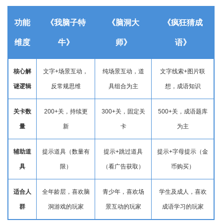
功能
《我脑子特
《脑洞大
《疯狂猜成
维度
牛》
师》
语》
核心解
文字+场景互动，
纯场景互动，道
文字线索+图片联
谜逻辑
反常规思维
具组合为主
想，成语知识
关卡数
200+关，持续更
300+关，固定关
500+关，成语题库
量
新
卡
为主
辅助道
提示道具（数量有
提示+跳过道具
提示+字母提示（金
具
限）
（看广告获取）
币购买）
适合人
全年龄层，喜欢脑
青少年，喜欢场
学生及成人，喜欢
群
洞游戏的玩家
景互动的玩家
成语学习的玩家