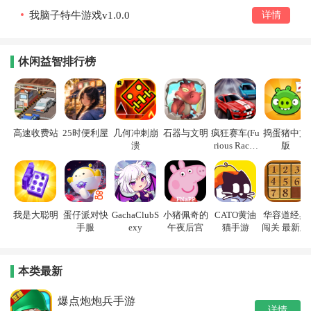
我脑子特牛游戏v1.0.0
详情
休闲益智排行榜
高速收费站
25时便利屋
几何冲刺崩
石器与文明
疯狂赛车(Fu
捣蛋猪中文
溃
rious Racin
版
g)
我是大聪明
蛋仔派对快
GachaClubS
小猪佩奇的
CATO黄油
华容道经典
手服
exy
午夜后宫
猫手游
闯关 最新版
本类最新
爆点炮炮兵手游
详情