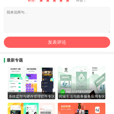
★
★
★
★
★
评分:
棒极了
最新专题
系统监控与硬件管理软件专区
同城生活与政务服务应用专区