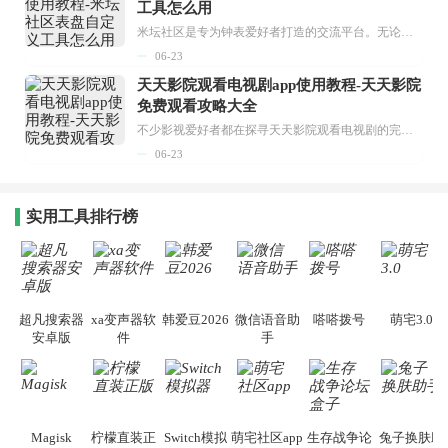
工具怎么用
米坛社区是专为钟表爱好者打造的交流平台。无论你是初涉钟表领域的普通爱好者，还是拥有多年收藏经验的资深玩家，都能在此找到属于自己的天地。 无需注册，就能轻松参与其中。通过专业的讨论论坛与丰富的交互功能，你可与世界各地的钟表爱好者畅快交流。若你钟情于钟表，米坛社区无疑是值得一试的理想之选。在这里，你能获取最新的手表资讯，交流见解，提升鉴赏品味，让每一块手表都成为收藏故事中重要的一部分。感兴趣的朋友，不要错过下载机会。...
06-23
天天影院观看电视剧app使用教程-天天影院
免费观看攻略大全
不少影视爱好者都在探寻天天影院观看电视剧的完整方法，结合最新平台使用规则，本篇新手入门攻略全面讲解观看渠道、检索流程、播放设置以及画面模式调整等实用内容。全文适配手机、电脑等主流设备，步骤简洁易懂，无论是初次使用的新手，还是想要优化观影体验的用户，都能参照内容快速上手，熟练掌握平台各项操作技巧，轻松畅享影视内容。...
06-23
实用工具排行榜
超凡搜索器
xa变声器软
韩爱豆2026
微信语音助
嗒嗒拨号
萌宅3.0
安卓版
件
手
Magisk
柠檬直装正
Switch模拟
萌宅社区app
生存战争论
兔子换肤助