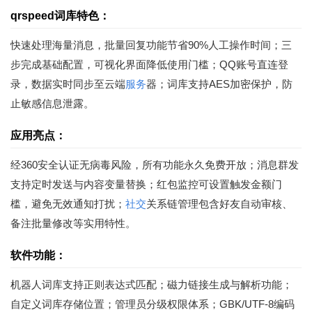
qrspeed词库特色：
快速处理海量消息，批量回复功能节省90%人工操作时间；三
步完成基础配置，可视化界面降低使用门槛；QQ账号直连登
录，数据实时同步至云端
服务
器；词库支持AES加密保护，防
止敏感信息泄露。
应用亮点：
经360安全认证无病毒风险，所有功能永久免费开放；消息群发
支持定时发送与内容变量替换；红包监控可设置触发金额门
槛，避免无效通知打扰；
社交
关系链管理包含好友自动审核、
备注批量修改等实用特性。
软件功能：
机器人词库支持正则表达式匹配；磁力链接生成与解析功能；
自定义词库存储位置；管理员分级权限体系；GBK/UTF-8编码