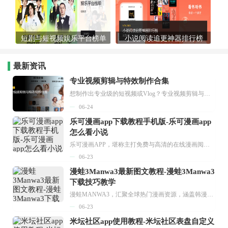
短剧与短视频娱乐平台榜单
小说阅读追更神器排行榜
最新资讯
专业视频剪辑与特效制作合集
想制作出专业级的短视频或Vlog？专业视频剪辑与特效制作大全专题为你提供了从剪辑、抠像到特效包装的全套解决方案。无论是添加炫酷的片头、进行精准的视频抠图，还是制...
06-24
乐可漫画app下载教程手机版-乐可漫画app
怎么看小说
乐可漫画APP，堪称主打免费与高清的在线漫画阅读神器。其官方版提供海量完整版漫画资源，无论是国内漫画，还是日漫、韩漫、台漫、美漫等国外漫画，应有尽有，随时供你阅读。只需轻点一下，便能直接进入阅读界面。不仅如此，乐可漫画最新版本更新速度极快，在这里，你总能抢先看到全网一手漫画章节内容！...
06-23
漫蛙3Manwa3最新图文教程-漫蛙3Manwa3
下载技巧教学
漫蛙MANWA3，汇聚全球热门漫画资源，涵盖韩漫、欧美漫画、国漫等多种类型，题材丰富多样，全方位满足用户阅读喜好。它不仅是阅读平台，更是创作平台，为广大用户打造零门槛创作环境。...
06-23
米坛社区app使用教程-米坛社区表盘自定义