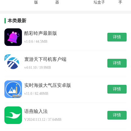
版
器
坛盒子
手
本类最新
酷彩铃声最新版
详情
v1.0.6 / 44.5MB
寰游天下司机客户端
详情
v4.61.10 / 19.9MB
实时海拔大气压安卓版
详情
v11.0 / 82.48MB
语燕输入法
详情
V20241113.12 / 37.64MB