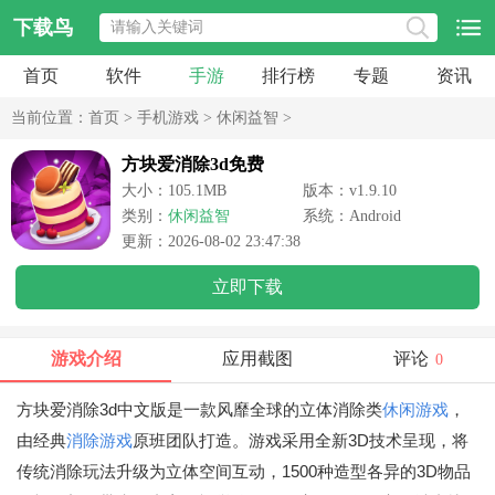
下载鸟
首页
软件
手游
排行榜
专题
资讯
当前位置：
首页
>
手机游戏
>
休闲益智
>
方块爱消除3d免费
大小：105.1MB
版本：v1.9.10
类别：
休闲益智
系统：Android
更新：2026-08-02 23:47:38
立即下载
游戏介绍
应用截图
评论
0
方块爱消除3d中文版是一款风靡全球的立体消除类
休闲游戏
，
由经典
消除游戏
原班团队打造。游戏采用全新3D技术呈现，将
传统消除玩法升级为立体空间互动，1500种造型各异的3D物品