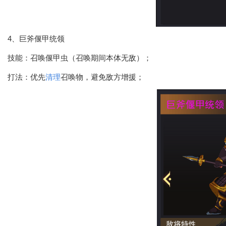
4、巨斧偃甲统领
技能：召唤偃甲虫（召唤期间本体无敌）；
打法：优先
清理
召唤物，避免敌方增援；