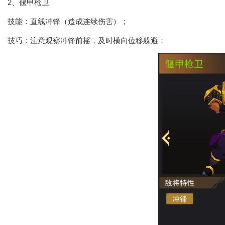
2、偃甲枪卫
技能：直线冲锋（造成连续伤害）；
技巧：注意观察冲锋前摇，及时横向位移躲避；