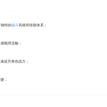
有独特的
战斗
风格和技能体系；
手感顺滑流畅；
快速提升角色战力；
便捷；