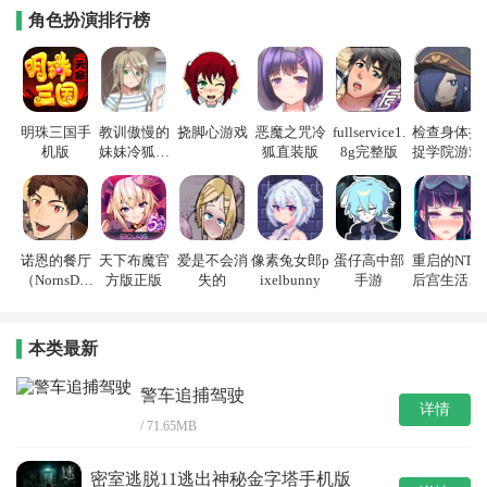
角色扮演排行榜
明珠三国手
教训傲慢的
挠脚心游戏
恶魔之咒冷
fullservice1.
检查身体捕
机版
妹妹冷狐游
狐直装版
8g完整版
捉学院游戏
戏
诺恩的餐厅
天下布魔官
爱是不会消
像素兔女郎p
蛋仔高中部
重启的NTR
（NornsDin
方版正版
失的
ixelbunny
手游
后宫生活游
e）
戏
本类最新
警车追捕驾驶
详情
/ 71.65MB
密室逃脱11逃出神秘金字塔手机版