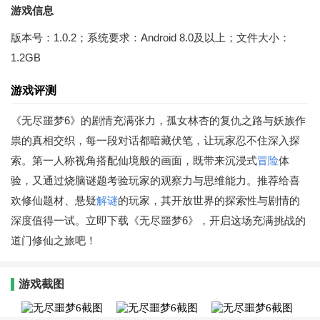
游戏信息
版本号：1.0.2；系统要求：Android 8.0及以上；文件大小：
1.2GB
游戏评测
《无尽噩梦6》的剧情充满张力，孤女林杏的复仇之路与妖族作
祟的真相交织，每一段对话都暗藏伏笔，让玩家忍不住深入探
索。第一人称视角搭配仙境般的画面，既带来沉浸式
冒险
体
验，又通过烧脑谜题考验玩家的观察力与思维能力。推荐给喜
欢修仙题材、悬疑
解谜
的玩家，其开放世界的探索性与剧情的
深度值得一试。立即下载《无尽噩梦6》，开启这场充满挑战的
道门修仙之旅吧！
游戏截图