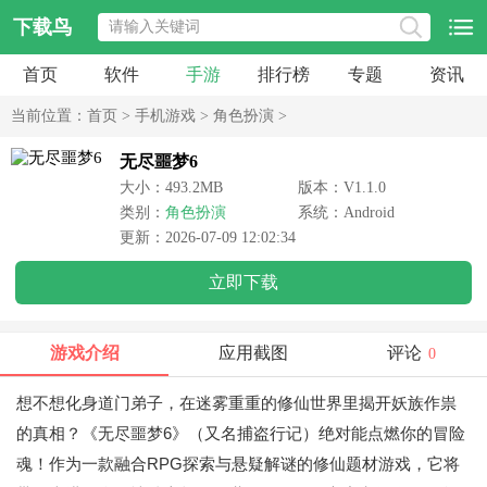
下载鸟
首页
软件
手游
排行榜
专题
资讯
当前位置：
首页
>
手机游戏
>
角色扮演
>
无尽噩梦6
大小：493.2MB
版本：V1.1.0
类别：
角色扮演
系统：Android
更新：2026-07-09 12:02:34
立即下载
游戏介绍
应用截图
评论
0
想不想化身道门弟子，在迷雾重重的修仙世界里揭开妖族作祟
的真相？《无尽噩梦6》（又名捕盗行记）绝对能点燃你的冒险
魂！作为一款融合RPG探索与悬疑解谜的修仙题材游戏，它将