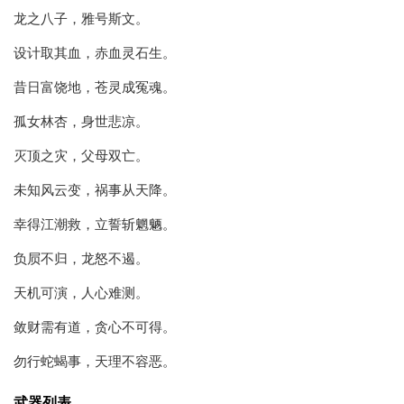
龙之八子，雅号斯文。
设计取其血，赤血灵石生。
昔日富饶地，苍灵成冤魂。
孤女林杏，身世悲凉。
灭顶之灾，父母双亡。
未知风云变，祸事从天降。
幸得江潮救，立誓斩魍魉。
负屃不归，龙怒不遏。
天机可演，人心难测。
敛财需有道，贪心不可得。
勿行蛇蝎事，天理不容恶。
武器列表