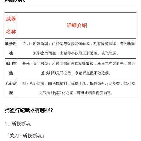
武器
详细介绍
名称
斩妖断
「关刀 · 斩妖断魂」由精钢与银沙混铸而成，刻有降魔法印，专为斩除
魂
妖邪之气而生，出鞘即令妖邪无所遁形、魂飞魄灭。
鬼门封
「长枪 · 鬼门封煞」相传由阴司淬炼精铁锻成，枪身赤红如血光，威力
煞
足以封印鬼门之径，令诸邪退散不敢近前。
八卦封
「棍 · 八卦封魔」由乌檀精制，沉稳非凡，棍身饰有八卦图案，对邪魔
魔
之气有封锁净化之能，可阻止精怪再度为害。
捕盗行纪武器有哪些?
1、斩妖断魂
「关刀 · 斩妖断魂」