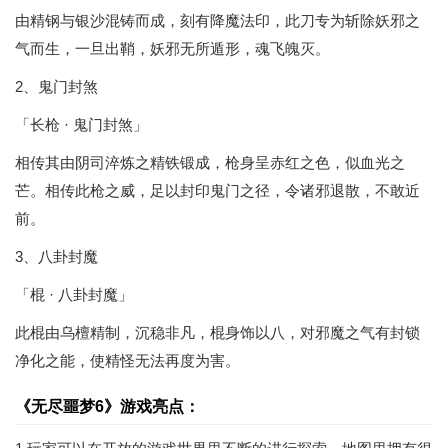
由精钢与银沙混铸而成，刻有降魔法印，此刀专为斩除妖邪之
气而生，一旦出鞘，妖邪无所遁形，魂飞魄灭。
2、鬼门封煞
「长枪 · 鬼门封煞」
相传其由阴司淬炼之精铁锻成，枪身呈赤红之色，似血光之
芒。相传此枪之威，足以封印鬼门之径，令诸邪退散，不敢近
前。
3、八卦封魔
「棍 · 八卦封魔」
此棍由乌檀精制，沉稳非凡，棍身饰以八，对邪魔之气有封锁
净化之能，使精怪无法再度为害。
《无尽噩梦6》游戏亮点：