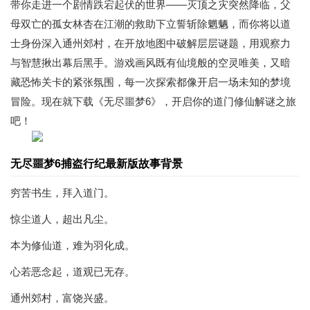
带你走进一个剧情跌宕起伏的世界——灭顶之灾突然降临，父
母双亡的孤女林杏在江潮的救助下立誓斩除魍魉，而你将以道
士身份深入通州郊村，在开放地图中破解层层谜题，用观察力
与智慧揪出幕后黑手。游戏画风既有仙境般的空灵唯美，又暗
藏恐怖关卡的紧张氛围，每一次探索都像开启一场未知的梦境
冒险。现在就下载《无尽噩梦6》，开启你的道门修仙解谜之旅
吧！
无尽噩梦6捕盗行纪最新版故事背景
穷苦书生，拜入道门。
惊尘道人，超出凡尘。
本为修仙道，难为羽化成。
心若恶念起，道观已无存。
通州郊村，富饶兴盛。