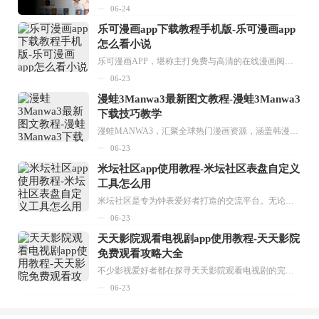
06-24
乐可漫画app下载教程手机版-乐可漫画app
怎么看小说
乐可漫画APP，堪称主打免费与高清的在线漫画阅读神器。其官方版提供海量完整版漫画资源，无论是国内漫画，还是日漫、韩漫、台漫、美漫等国外漫画，应有尽有，随时供你阅读。只需轻点一下，便能直接进入阅读界面。不仅如此，乐可漫画最新版本更新速度极快，在这里，你总能抢先看到全网一手漫画章节内容！...
06-23
漫蛙3Manwa3最新图文教程-漫蛙3Manwa3
下载技巧教学
漫蛙MANWA3，汇聚全球热门漫画资源，涵盖韩漫、欧美漫画、国漫等多种类型，题材丰富多样，全方位满足用户阅读喜好。它不仅是阅读平台，更是创作平台，为广大用户打造零门槛创作环境。...
06-23
米坛社区app使用教程-米坛社区表盘自定义
工具怎么用
米坛社区是专为钟表爱好者打造的交流平台。无论你是初涉钟表领域的普通爱好者，还是拥有多年收藏经验的资深玩家，都能在此找到属于自己的天地。 无需注册，就能轻松参与其中。通过专业的讨论论坛与丰富的交互功能，你可与世界各地的钟表爱好者畅快交流。若你钟情于钟表，米坛社区无疑是值得一试的理想之选。在这里，你能获取最新的手表资讯，交流见解，提升鉴赏品味，让每一块手表都成为收藏故事中重要的一部分。感兴趣的朋友，不要错过下载机会。...
06-23
天天影院观看电视剧app使用教程-天天影院
免费观看攻略大全
不少影视爱好者都在探寻天天影院观看电视剧的完整方法，结合最新平台使用规则，本篇新手入门攻略全面讲解观看渠道、检索流程、播放设置以及画面模式调整等实用内容。全文适配手机、电脑等主流设备，步骤简洁易懂，无论是初次使用的新手，还是想要优化观影体验的用户，都能参照内容快速上手，熟练掌握平台各项操作技巧，轻松畅享影视内容。...
06-23