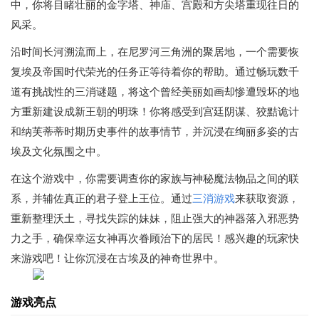
中，你将目睹壮丽的金字塔、神庙、宫殿和方尖塔重现往日的
风采。
沿时间长河溯流而上，在尼罗河三角洲的聚居地，一个需要恢
复埃及帝国时代荣光的任务正等待着你的帮助。通过畅玩数千
道有挑战性的三消谜题，将这个曾经美丽如画却惨遭毁坏的地
方重新建设成新王朝的明珠！你将感受到宫廷阴谋、狡黠诡计
和纳芙蒂蒂时期历史事件的故事情节，并沉浸在绚丽多姿的古
埃及文化氛围之中。
在这个游戏中，你需要调查你的家族与神秘魔法物品之间的联
系，并辅佐真正的君子登上王位。通过
三消游戏
来获取资源，
重新整理沃土，寻找失踪的妹妹，阻止强大的神器落入邪恶势
力之手，确保幸运女神再次眷顾治下的居民！感兴趣的玩家快
来游戏吧！让你沉浸在古埃及的神奇世界中。
游戏亮点