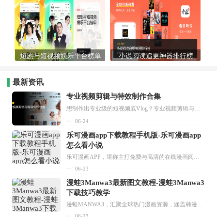
短剧与短视频娱乐平台榜单
小说阅读追更神器排行榜
最新资讯
专业视频剪辑与特效制作合集
想制作出专业级的短视频或Vlog？专业视频剪辑与特效制作大全专题为你提供了从剪辑、抠像到特效包装的全套解决方案。无论是添加炫酷的片头、进行精准的视频抠图，还是制...
06-24
乐可漫画app下载教程手机版-乐可漫画app
怎么看小说
乐可漫画APP，堪称主打免费与高清的在线漫画阅读神器。其官方版提供海量完整版漫画资源，无论是国内漫画，还是日漫、韩漫、台漫、美漫等国外漫画，应有尽有，随时供你阅读。只需轻点一下，便能直接进入阅读界面。不仅如此，乐可漫画最新版本更新速度极快，在这里，你总能抢先看到全网一手漫画章节内容！...
06-23
漫蛙3Manwa3最新图文教程-漫蛙3Manwa3
下载技巧教学
漫蛙MANWA3，汇聚全球热门漫画资源，涵盖韩漫、欧美漫画、国漫等多种类型，题材丰富多样，全方位满足用户阅读喜好。它不仅是阅读平台，更是创作平台，为广大用户打造零门槛创作环境。...
06-23