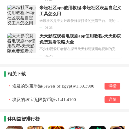
米坛社区app使用教程-米坛社区表盘自定义
工具怎么用
米坛社区是专为钟表爱好者打造的交流平台。无论你是初涉钟表领域的普通爱好者，还是拥有多年收藏经验的资深玩家，都能在此找到属于自己的天地。 无需注册，就能轻松参与其中。通过专业的讨论论坛与丰富的交互功能，你可与世界各地的钟表爱好者畅快交流。若你钟情于钟表，米坛社区无疑是值得一试的理想之选。在这里，你能获取最新的手表资讯，交流见解，提升鉴赏品味，让每一块手表都成为收藏故事中重要的一部分。感兴趣的朋友，不要错过下载机会。...
06-23
天天影院观看电视剧app使用教程-天天影院
免费观看攻略大全
不少影视爱好者都在探寻天天影院观看电视剧的完整方法，结合最新平台使用规则，本篇新手入门攻略全面讲解观看渠道、检索流程、播放设置以及画面模式调整等实用内容。全文适配手机、电脑等主流设备，步骤简洁易懂，无论是初次使用的新手，还是想要优化观影体验的用户，都能参照内容快速上手，熟练掌握平台各项操作技巧，轻松畅享影视内容。...
06-23
相关下载
埃及的珠宝手游(Jewels of Egypt)v1.39.3900
详情
埃及的珠宝无限货币版v1.41.4100
详情
休闲益智排行榜