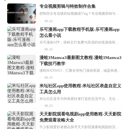
专业视频剪辑与特效制作合集
想制作出专业级的短视频或Vlog？专业视频剪辑与特效制作大全专题为你提供了从剪辑、抠像到特效包装的全套解决方案。无论是添加炫酷的片头、进行精准的视频抠图，还是制...
06-24
乐可漫画app下载教程手机版-乐可漫画app
怎么看小说
乐可漫画APP，堪称主打免费与高清的在线漫画阅读神器。其官方版提供海量完整版漫画资源，无论是国内漫画，还是日漫、韩漫、台漫、美漫等国外漫画，应有尽有，随时供你阅读。只需轻点一下，便能直接进入阅读界面。不仅如此，乐可漫画最新版本更新速度极快，在这里，你总能抢先看到全网一手漫画章节内容！...
06-23
漫蛙3Manwa3最新图文教程-漫蛙3Manwa3
下载技巧教学
漫蛙MANWA3，汇聚全球热门漫画资源，涵盖韩漫、欧美漫画、国漫等多种类型，题材丰富多样，全方位满足用户阅读喜好。它不仅是阅读平台，更是创作平台，为广大用户打造零门槛创作环境。...
06-23
米坛社区app使用教程-米坛社区表盘自定义
工具怎么用
米坛社区是专为钟表爱好者打造的交流平台。无论你是初涉钟表领域的普通爱好者，还是拥有多年收藏经验的资深玩家，都能在此找到属于自己的天地。 无需注册，就能轻松参与其中。通过专业的讨论论坛与丰富的交互功能，你可与世界各地的钟表爱好者畅快交流。若你钟情于钟表，米坛社区无疑是值得一试的理想之选。在这里，你能获取最新的手表资讯，交流见解，提升鉴赏品味，让每一块手表都成为收藏故事中重要的一部分。感兴趣的朋友，不要错过下载机会。...
06-23
天天影院观看电视剧app使用教程-天天影院
免费观看攻略大全
不少影视爱好者都在探寻天天影院观看电视剧的完整方法，结合最新平台使用规则，本篇新手入门攻略全面讲解观看渠道、检索流程、播放设置以及画面模式调整等实用内容。全文适配手机、电脑等主流设备，步骤简洁易懂，无论是初次使用的新手，还是想要优化观影体验的用户，都能参照内容快速上手，熟练掌握平台各项操作技巧，轻松畅享影视内容。...