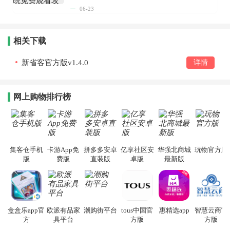
06-23
相关下载
新省客官方版v1.4.0
详情
网上购物排行榜
集客仓手机
卡游App免
拼多多安卓
亿享社区安
华强北商城
玩物官方版
版
费版
直装版
卓版
最新版
盒盒乐app官
欧派有品家
潮购街平台
tous中国官
惠精选app
智慧云商官
方
具平台
方版
方版