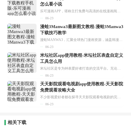
怎么看小说
乐可漫画APP，堪称主打免费与高清的在线漫画阅读神器。其官方版提供海量完整版漫画资源，无论是国内漫画，还是日漫、韩漫、台漫、美漫等国外漫画，应有尽有，随时供你阅读。只需轻点一下，便能直接进入阅读界面。不仅如此，乐可漫画最新版本更新速度极快，在这里，你总能抢先看到全网一手漫画章节内容！...
06-23
漫蛙3Manwa3最新图文教程-漫蛙3Manwa3
下载技巧教学
漫蛙MANWA3，汇聚全球热门漫画资源，涵盖韩漫、欧美漫画、国漫等多种类型，题材丰富多样，全方位满足用户阅读喜好。它不仅是阅读平台，更是创作平台，为广大用户打造零门槛创作环境。...
06-23
米坛社区app使用教程-米坛社区表盘自定义
工具怎么用
米坛社区是专为钟表爱好者打造的交流平台。无论你是初涉钟表领域的普通爱好者，还是拥有多年收藏经验的资深玩家，都能在此找到属于自己的天地。 无需注册，就能轻松参与其中。通过专业的讨论论坛与丰富的交互功能，你可与世界各地的钟表爱好者畅快交流。若你钟情于钟表，米坛社区无疑是值得一试的理想之选。在这里，你能获取最新的手表资讯，交流见解，提升鉴赏品味，让每一块手表都成为收藏故事中重要的一部分。感兴趣的朋友，不要错过下载机会。...
06-23
天天影院观看电视剧app使用教程-天天影院
免费观看攻略大全
不少影视爱好者都在探寻天天影院观看电视剧的完整方法，结合最新平台使用规则，本篇新手入门攻略全面讲解观看渠道、检索流程、播放设置以及画面模式调整等实用内容。全文适配手机、电脑等主流设备，步骤简洁易懂，无论是初次使用的新手，还是想要优化观影体验的用户，都能参照内容快速上手，熟练掌握平台各项操作技巧，轻松畅享影视内容。...
06-23
相关下载