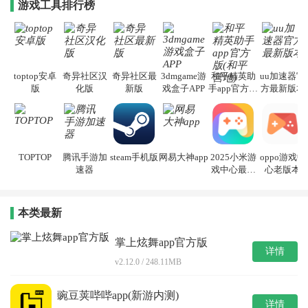
游戏工具排行榜
toptop安卓
奇异社区汉
奇异社区最
3dmgame游
和平精英助
uu加速器官
版
化版
新版
戏盒子APP
手app官方版
方最新版本
(和平营地)
TOPTOP
腾讯手游加
steam手机版
网易大神app
2025小米游
oppo游戏中
速器
戏中心最新
心老版本
版本安装
本类最新
掌上炫舞app官方版
详情
v2.12.0 / 248.11MB
豌豆荚哔哔app(新游内测)
详情