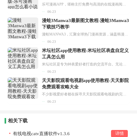
乐可漫画APP，堪称主打免费与高清的在线漫画阅读神器。其官方版提供海量完整版漫画资源，无论是国内漫画，还是日漫、韩漫、台漫、美漫等国外漫画，应有尽有，随时供你阅读。只需轻点一下，便能直接进入阅读界面。不仅如此，乐可漫画最新版本更新速度极快，在这里，你总能抢先看到全网一手漫画章节内容！...
06-23
漫蛙3Manwa3最新图文教程-漫蛙3Manwa3
下载技巧教学
漫蛙MANWA3，汇聚全球热门漫画资源，涵盖韩漫、欧美漫画、国漫等多种类型，题材丰富多样，全方位满足用户阅读喜好。它不仅是阅读平台，更是创作平台，为广大用户打造零门槛创作环境。...
06-23
米坛社区app使用教程-米坛社区表盘自定义
工具怎么用
米坛社区是专为钟表爱好者打造的交流平台。无论你是初涉钟表领域的普通爱好者，还是拥有多年收藏经验的资深玩家，都能在此找到属于自己的天地。 无需注册，就能轻松参与其中。通过专业的讨论论坛与丰富的交互功能，你可与世界各地的钟表爱好者畅快交流。若你钟情于钟表，米坛社区无疑是值得一试的理想之选。在这里，你能获取最新的手表资讯，交流见解，提升鉴赏品味，让每一块手表都成为收藏故事中重要的一部分。感兴趣的朋友，不要错过下载机会。...
06-23
天天影院观看电视剧app使用教程-天天影院
免费观看攻略大全
不少影视爱好者都在探寻天天影院观看电视剧的完整方法，结合最新平台使用规则，本篇新手入门攻略全面讲解观看渠道、检索流程、播放设置以及画面模式调整等实用内容。全文适配手机、电脑等主流设备，步骤简洁易懂，无论是初次使用的新手，还是想要优化观影体验的用户，都能参照内容快速上手，熟练掌握平台各项操作技巧，轻松畅享影视内容。...
06-23
相关下载
有线电视catv直播软件v1.3.6
详情