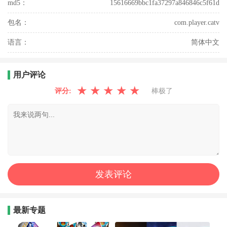
md5：
15616669bbc1fa37297a846846c5f61d
包名：
com.player.catv
语言：
简体中文
用户评论
★
★
★
★
★
评分:
棒极了
最新专题