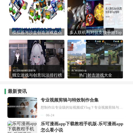
模拟器与沙盒创造游戏盘点
多人联机与对抗竞技手游Top
Top榜单
榜单
独立游戏与创意玩法排行榜
热门射击游戏大全
最新资讯
专业视频剪辑与特效制作合集
想制作出专业级的短视频或Vlog？专业视频剪辑与特效制作大全专题为你提供了从剪辑、抠像到特效包装的全套解决方案。无论是添加炫酷的片头、进行精准的视频抠图，还是制...
06-24
乐可漫画app下载教程手机版-乐可漫画app
怎么看小说