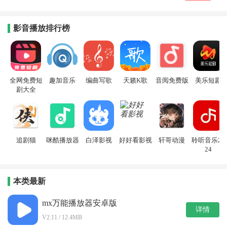
影音播放排行榜
全网免费短
趣加音乐
编曲写歌
天籁K歌
音阅免费版
美乐短剧
剧大全
追剧猫
咪酷播放器
白泽影视
好好看影视
轩哥动漫
聆听音乐20
24
本类最新
mx万能播放器安卓版
详情
V2.11 / 12.4MB