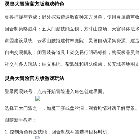
灵兽大冒险官方版游戏特色
灵兽捕捉与养成：野外探索遭遇数百种东方灵兽，使用灵犀葫芦
回合制策略战斗：五大门派技能互锁，方寸山控场、天宫群体法
家园建设系统：云雾山腰搭建竹林庭院，灵兽自动采集资源、建
自由交易机制：闲置装备道具上架交易行明码标价，购买极品灵
社交与多人玩法：结义系统、帮派战和组队缉凶，长安城等地图
灵兽大冒险官方版游戏玩法
登录网易账号，点击开始冒险进入角色创建界面。
选择五大门派之一，如魔王寨或盘丝洞，观看剧情对话了解背景
跟随新手教程：
1. 控制角色释放技能，回合制战斗需选择目标时机。