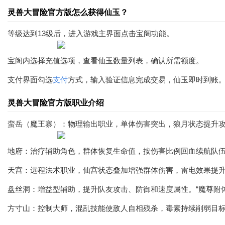
灵兽大冒险官方版怎么获得仙玉？
等级达到13级后，进入游戏主界面点击宝阁功能。
宝阁内选择充值选项，查看仙玉数量列表，确认所需额度。
支付界面勾选
支付
方式，输入验证信息完成交易，仙玉即时到账
灵兽大冒险官方版职业介绍
蛮岳（魔王寨）：物理输出职业，单体伤害突出，狼月状态提升攻击
地府：治疗辅助角色，群体恢复生命值，按伤害比例回血续航队伍
天宫：远程法术职业，仙宫状态叠加增强群体伤害，雷电效果提升
盘丝洞：增益型辅助，提升队友攻击、防御和速度属性。“魔尊附
方寸山：控制大师，混乱技能使敌人自相残杀，毒素持续削弱目标