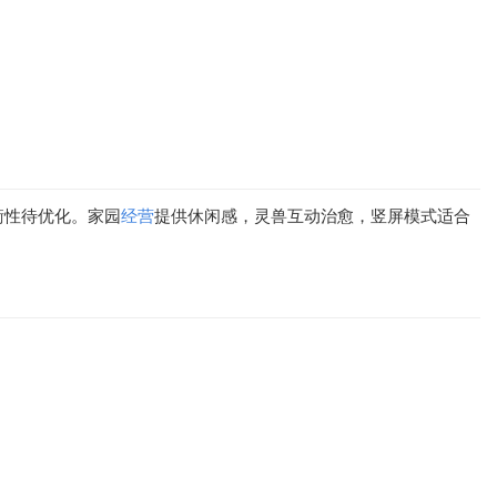
衡性待优化。家园
经营
提供休闲感，灵兽互动治愈，竖屏模式适合