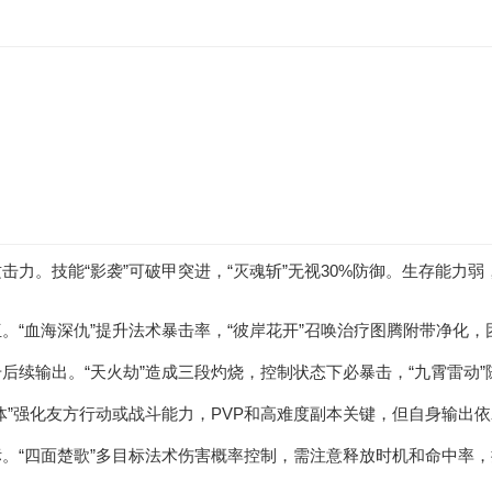
。
力。技能“影袭”可破甲突进，“灭魂斩”无视30%防御。生存能力
。“血海深仇”提升法术暴击率，“彼岸花开”召唤治疗图腾附带净化
后续输出。“天火劫”造成三段灼烧，控制状态下必暴击，“九霄雷动
体”强化友方行动或战斗能力，PVP和高难度副本关键，但自身输出
。“四面楚歌”多目标法术伤害概率控制，需注意释放时机和命中率