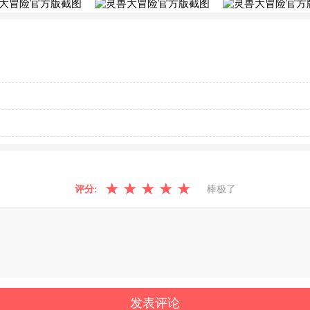
★
★
★
★
★
评分:
棒极了