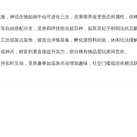
收服，神话生物如画中仙可进化三次，灵果喂养改变形态和属性，但
术等自由搭配分支，灵兽羁绊技组合超百种，如冥灵妃子削弱法抗后
造工坊或装点装饰，锻造台淬炼装备，孵化屋照料幼崽，休闲玩法缓
兽或神兵，财富积累直接提升实力，部分稀有物品需玩家间竞价。
支持实时互动，灵兽趣事如温泉共浴增加趣味，社交门槛低但依赖活
。