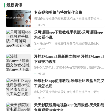
最新资讯
专业视频剪辑与特效制作合集
想制作出专业级的短视频或Vlog？专业视频剪辑与特效制作大全专题为你提供了从剪辑、抠像到特效包装的全套解决方案。无论是添加炫酷的片头、进行精准的视频抠图，还是制...
06-24
乐可漫画app下载教程手机版-乐可漫画app
怎么看小说
乐可漫画APP，堪称主打免费与高清的在线漫画阅读神器。其官方版提供海量完整版漫画资源，无论是国内漫画，还是日漫、韩漫、台漫、美漫等国外漫画，应有尽有，随时供你阅读。只需轻点一下，便能直接进入阅读界面。不仅如此，乐可漫画最新版本更新速度极快，在这里，你总能抢先看到全网一手漫画章节内容！...
06-23
漫蛙3Manwa3最新图文教程-漫蛙3Manwa3
下载技巧教学
漫蛙MANWA3，汇聚全球热门漫画资源，涵盖韩漫、欧美漫画、国漫等多种类型，题材丰富多样，全方位满足用户阅读喜好。它不仅是阅读平台，更是创作平台，为广大用户打造零门槛创作环境。...
06-23
米坛社区app使用教程-米坛社区表盘自定义
工具怎么用
米坛社区是专为钟表爱好者打造的交流平台。无论你是初涉钟表领域的普通爱好者，还是拥有多年收藏经验的资深玩家，都能在此找到属于自己的天地。 无需注册，就能轻松参与其中。通过专业的讨论论坛与丰富的交互功能，你可与世界各地的钟表爱好者畅快交流。若你钟情于钟表，米坛社区无疑是值得一试的理想之选。在这里，你能获取最新的手表资讯，交流见解，提升鉴赏品味，让每一块手表都成为收藏故事中重要的一部分。感兴趣的朋友，不要错过下载机会。...
06-23
天天影院观看电视剧app使用教程-天天影院
免费观看攻略大全