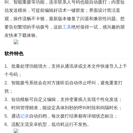
叫、智能重拨等功能，连非联系人号码也能自动拨打；内置短
信发送模块，可提前编辑好话术一键群发；界面设计简洁直
观，操作流畅不卡顿，最新版本修复了闪退和兼容性问题。想
要告别繁琐的手动拨号，这款
工具
绝对值得一试，感兴趣的朋
友快来下载体验。
软件特色
1、批量处理功能强大，支持从通讯录或文本文件快速导入上千
个号码；
2、智能拨号系统会在对方接听后自动停止呼叫，避免重复打
扰；
3、短信模板可自定义编辑，支持变量插入实现个性化发送；
4、时间管理精准，能设定具体到秒的呼叫时段和间隔时长；
5、通话
记录
自动归档，每次拨打结果都有详细状态标注；
6、适配主流安卓机型，低功耗运行不发热。