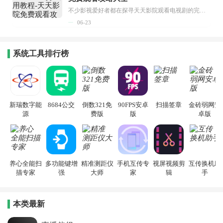
不少影视爱好者都在探寻天天影院观看电视剧的完整方法，结合最新平台使用规则，本篇新手入门攻略全面讲解观看渠道、检索流程、播放设置以及画面模式调整等实用内容。全文适配手机、电脑等主流设备，步骤简洁易懂，无论是初次使用的新手，还是想要优化观影体验的用户，都能参照内容快速上手，熟练掌握平台各项操作技巧，轻松畅享影视内容。...
06-23
系统工具排行榜
新瑞数字能
8684公交
倒数321免
90FPS安卓
扫描签章
金砖弱网安
源
费版
版
卓版
养心全能扫
多功能键增
精准测距仪
手机互传专
视屏视频剪
互传换机助
描专家
强
大师
家
辑
手
本类最新