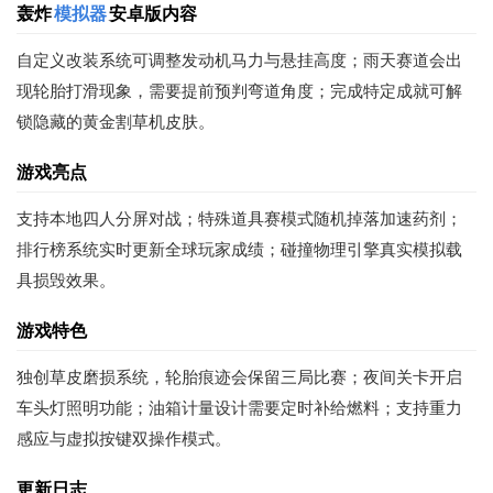
轰炸
模拟器
安卓版内容
自定义改装系统可调整发动机马力与悬挂高度；雨天赛道会出
现轮胎打滑现象，需要提前预判弯道角度；完成特定成就可解
锁隐藏的黄金割草机皮肤。
游戏亮点
支持本地四人分屏对战；特殊道具赛模式随机掉落加速药剂；
排行榜系统实时更新全球玩家成绩；碰撞物理引擎真实模拟载
具损毁效果。
游戏特色
独创草皮磨损系统，轮胎痕迹会保留三局比赛；夜间关卡开启
车头灯照明功能；油箱计量设计需要定时补给燃料；支持重力
感应与虚拟按键双操作模式。
更新日志