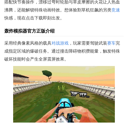
搭配快节奏操作，漂移过弯时轮胎与草皮摩擦的火花让人热血
沸腾，还能解锁特殊动画特效。想体验割草机狂飙的另类
竞速
快感，现在点击下载即刻出发。
轰炸模拟器官方正版介绍
采用经典像素风格的载具
对战游戏
，玩家需要驾驶武装
赛车
完
成指定区域的爆破任务。通过撞击障碍物积攒能量，触发特殊
破坏技能时会产生全屏震屏效果。