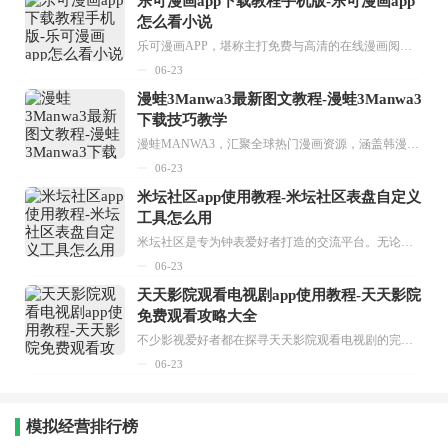
乐可漫画app下载教程手机版-乐可漫画app
怎么看小说
乐可漫画APP，堪称主打免费与高清的在线漫画阅读神器。其官方版提供海量完整版漫画资源，无论是国内漫画，还是日漫、韩漫、台漫、美漫等国外漫画，应有尽有，随时供你阅读。只需轻点一下，便能直接进入阅读界面。不仅如此，乐可漫画最新版本更新速度极快，在这里，你总能抢先看到全网一手漫画章节内容！...
06-23
漫蛙3Manwa3最新图文教程-漫蛙3Manwa3
下载技巧教学
漫蛙MANWA3，汇聚全球热门漫画资源，涵盖韩漫、欧美漫画、国漫等多种类型，题材丰富多样，全方位满足用户阅读喜好。它不仅是阅读平台，更是创作平台，为广大用户打造零门槛创作环境。...
06-23
米坛社区app使用教程-米坛社区表盘自定义
工具怎么用
米坛社区是专为钟表爱好者打造的交流平台。无论你是初涉钟表领域的普通爱好者，还是拥有多年收藏经验的资深玩家，都能在此找到属于自己的天地。 无需注册，就能轻松参与其中。通过专业的讨论论坛与丰富的交互功能，你可与世界各地的钟表爱好者畅快交流。若你钟情于钟表，米坛社区无疑是值得一试的理想之选。在这里，你能获取最新的手表资讯，交流见解，提升鉴赏品味，让每一块手表都成为收藏故事中重要的一部分。感兴趣的朋友，不要错过下载机会。...
06-23
天天影院观看电视剧app使用教程-天天影院
免费观看攻略大全
不少影视爱好者都在探寻天天影院观看电视剧的完整方法，结合最新平台使用规则，本篇新手入门攻略全面讲解观看渠道、检索流程、播放设置以及画面模式调整等实用内容。全文适配手机、电脑等主流设备，步骤简洁易懂，无论是初次使用的新手，还是想要优化观影体验的用户，都能参照内容快速上手，熟练掌握平台各项操作技巧，轻松畅享影视内容。...
06-23
模拟经营排行榜