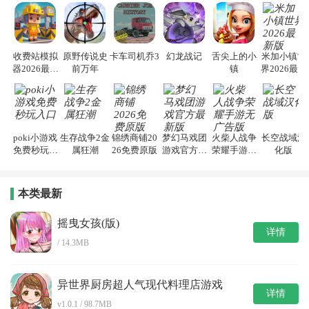
收费站模拟
原野传说史
卡车司机乔3
幻龙战记
舌尖上的小
米加小镇世
器2026最新
前万年
镇
界2026最新
版
版
poki小游戏
生存战争2金
锦绣商铺20
梦幻马戏团
火柴人战争
长空战域汉
免费秒玩入
属狂潮
26免费原版
游戏官方最
荣耀手游无
化版
口
新版
广告版
本类最新
摇曳女孩(版)
详情
/ 14.3MB
异世界厨房超人气现代料理店游戏
详情
v1.0.1 / 98.7MB