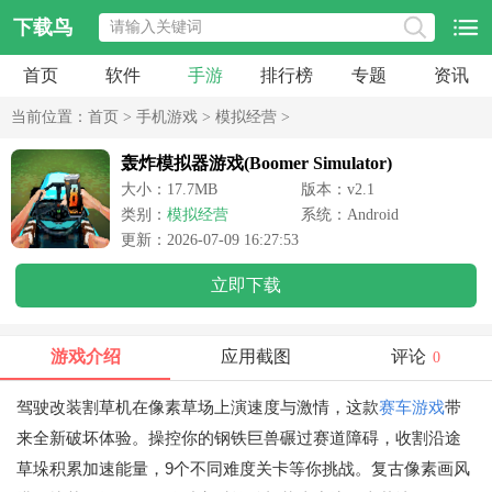
下载鸟
首页
软件
手游
排行榜
专题
资讯
当前位置：
首页
>
手机游戏
>
模拟经营
>
轰炸模拟器游戏(Boomer Simulator)
大小：17.7MB
版本：v2.1
类别：
模拟经营
系统：Android
更新：2026-07-09 16:27:53
立即下载
游戏介绍
应用截图
评论
0
驾驶改装割草机在像素草场上演速度与激情，这款
赛车游戏
带
来全新破坏体验。操控你的钢铁巨兽碾过赛道障碍，收割沿途
草垛积累加速能量，9个不同难度关卡等你挑战。复古像素画风