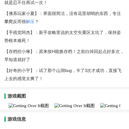
就是忍不住再试一次！
【佛系玩家小夏】：界面很简洁，没有花里胡哨的东西，专注
攀爬反而很
解压
？
【手残党阿杰】：新手攻略里说的太空失重区太坑了，保持姿
势根本难死！
【存档控小琳】：原来按H能换存档！之前白掉回起点好多次，
早知道就好了
【好奇的小宇】：试了那个山洞bug，卡了3次才成功，直接飞
上去的感觉太爽了！
游戏截图
游戏信息