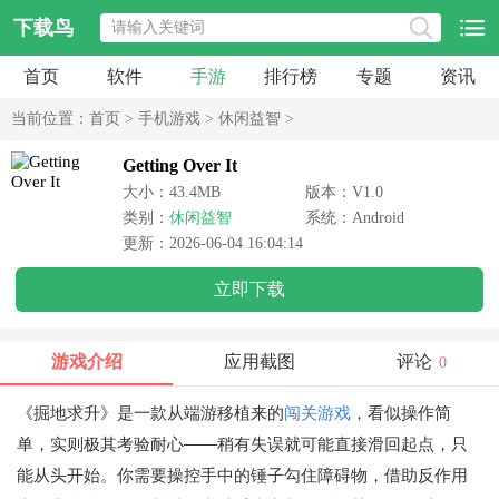
下载鸟
首页
软件
手游
排行榜
专题
资讯
当前位置：
首页
>
手机游戏
>
休闲益智
>
Getting Over It
大小：43.4MB
版本：V1.0
类别：
休闲益智
系统：Android
更新：2026-06-04 16:04:14
立即下载
游戏介绍
应用截图
评论
0
《掘地求升》是一款从端游移植来的
闯关游戏
，看似操作简
单，实则极其考验耐心——稍有失误就可能直接滑回起点，只
能从头开始。你需要操控手中的锤子勾住障碍物，借助反作用