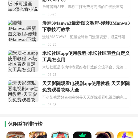
乐可漫画APP，堪称主打免费与高清的在线漫画阅读神器。其官方版提供海量完整版漫画资源，无论是国内漫画，还是日漫、韩漫、台漫、美漫等国外漫画，应有尽有，随时供你阅读。只需轻点一下，便能直接进入阅读界面。不仅如此，乐可漫画最新版本更新速度极快，在这里，你总能抢先看到全网一手漫画章节内容！...
06-23
漫蛙3Manwa3最新图文教程-漫蛙3Manwa3
下载技巧教学
漫蛙MANWA3，汇聚全球热门漫画资源，涵盖韩漫、欧美漫画、国漫等多种类型，题材丰富多样，全方位满足用户阅读喜好。它不仅是阅读平台，更是创作平台，为广大用户打造零门槛创作环境。...
06-23
米坛社区app使用教程-米坛社区表盘自定义
工具怎么用
米坛社区是专为钟表爱好者打造的交流平台。无论你是初涉钟表领域的普通爱好者，还是拥有多年收藏经验的资深玩家，都能在此找到属于自己的天地。 无需注册，就能轻松参与其中。通过专业的讨论论坛与丰富的交互功能，你可与世界各地的钟表爱好者畅快交流。若你钟情于钟表，米坛社区无疑是值得一试的理想之选。在这里，你能获取最新的手表资讯，交流见解，提升鉴赏品味，让每一块手表都成为收藏故事中重要的一部分。感兴趣的朋友，不要错过下载机会。...
06-23
天天影院观看电视剧app使用教程-天天影院
免费观看攻略大全
不少影视爱好者都在探寻天天影院观看电视剧的完整方法，结合最新平台使用规则，本篇新手入门攻略全面讲解观看渠道、检索流程、播放设置以及画面模式调整等实用内容。全文适配手机、电脑等主流设备，步骤简洁易懂，无论是初次使用的新手，还是想要优化观影体验的用户，都能参照内容快速上手，熟练掌握平台各项操作技巧，轻松畅享影视内容。...
06-23
休闲益智排行榜