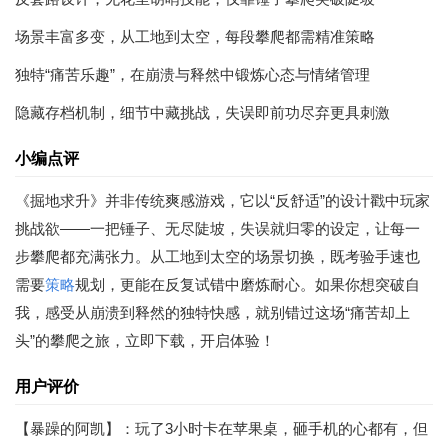
场景丰富多变，从工地到太空，每段攀爬都需精准策略
独特“痛苦乐趣”，在崩溃与释然中锻炼心态与情绪管理
隐藏存档机制，细节中藏挑战，失误即前功尽弃更具刺激
小编点评
《掘地求升》并非传统爽感游戏，它以“反舒适”的设计戳中玩家
挑战欲——一把锤子、无尽陡坡，失误就归零的设定，让每一
步攀爬都充满张力。从工地到太空的场景切换，既考验手速也
需要
策略
规划，更能在反复试错中磨炼耐心。如果你想突破自
我，感受从崩溃到释然的独特快感，就别错过这场“痛苦却上
头”的攀爬之旅，立即下载，开启体验！
用户评价
【暴躁的阿凯】：玩了3小时卡在苹果桌，砸手机的心都有，但