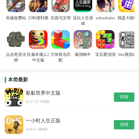
高速收费站
25时便利屋
石器与文明
逗比人生游
schooltales
我是大聪明
戏
点击死灵法
狂扁木偶人2
方块射击匹
最强蜗牛
宝石爱消消
bbc模拟器
师
中文版
配
本类最新
黏黏世界中文版
详情
v2.3 / 27.76MB
一小时人生正版
详情
v9.6.0 / 48MB