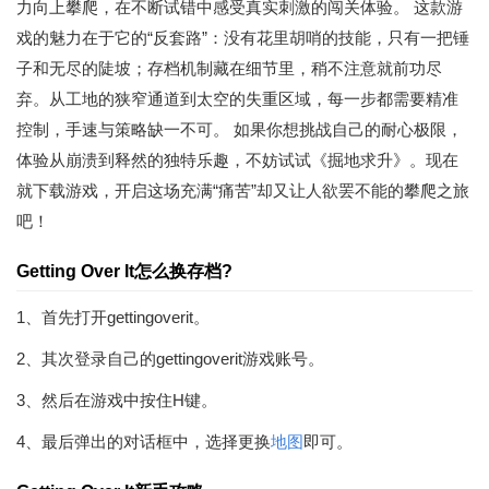
力向上攀爬，在不断试错中感受真实刺激的闯关体验。 这款游
戏的魅力在于它的“反套路”：没有花里胡哨的技能，只有一把锤
子和无尽的陡坡；存档机制藏在细节里，稍不注意就前功尽
弃。从工地的狭窄通道到太空的失重区域，每一步都需要精准
控制，手速与策略缺一不可。 如果你想挑战自己的耐心极限，
体验从崩溃到释然的独特乐趣，不妨试试《掘地求升》。现在
就下载游戏，开启这场充满“痛苦”却又让人欲罢不能的攀爬之旅
吧！
Getting Over It怎么换存档?
1、首先打开gettingoverit。
2、其次登录自己的gettingoverit游戏账号。
3、然后在游戏中按住H键。
4、最后弹出的对话框中，选择更换
地图
即可。