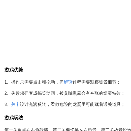
游戏优势
1、操作只需要点击和拖动，但
解谜
过程需要观察场景细节；
2、失败惩罚变成搞笑动画，被臭鼬熏晕会有夸张的烟雾特效；
3、
关卡
设计充满反转，看似危险的龙蛋里可能藏着通关道具；
游戏玩法
第一关重点在右侧砖墙，第二关要切换左右场景，第三关故意设