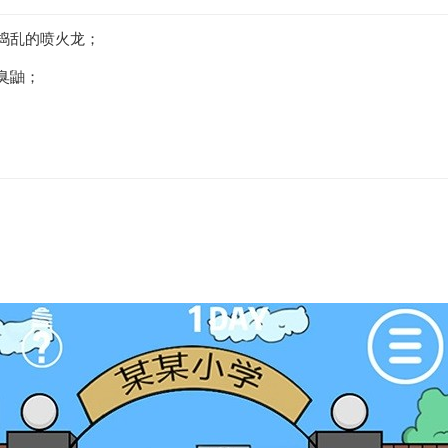
捣乱的喷火龙；
臭鼬；