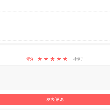
★
★
★
★
★
评分:
棒极了