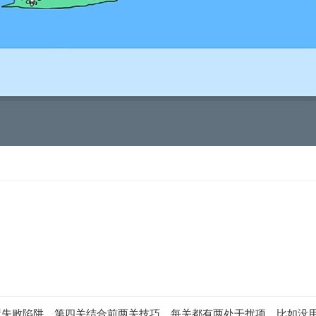
置失败陷阱，第四关结合前两关技巧。每关都有两处干扰项，比如没