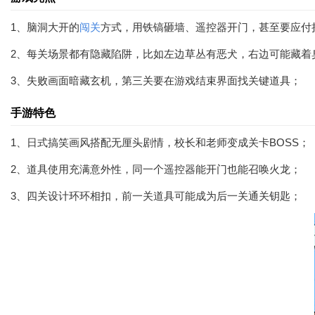
1、脑洞大开的
闯关
方式，用铁镐砸墙、遥控器开门，甚至要应付
2、每关场景都有隐藏陷阱，比如左边草丛有恶犬，右边可能藏着
3、失败画面暗藏玄机，第三关要在游戏结束界面找关键道具；
手游特色
1、日式搞笑画风搭配无厘头剧情，校长和老师变成关卡BOSS；
2、道具使用充满意外性，同一个遥控器能开门也能召唤火龙；
3、四关设计环环相扣，前一关道具可能成为后一关通关钥匙；