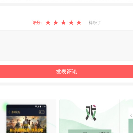
★
★
★
★
★
评分:
棒极了