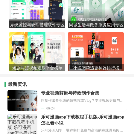
系统监控与硬件管理软件专区
同城生活与政务服务应用专区
短剧与短视频娱乐平台榜单
小说阅读追更神器排行榜
最新资讯
专业视频剪辑与特效制作合集
想制作出专业级的短视频或Vlog？专业视频剪辑与特效制作大全专题为你提供了从剪辑、抠像到特效包装的全套解决方案。无论是添加炫酷的片头、进行精准的视频抠图，还是制...
06-24
乐可漫画app下载教程手机版-乐可漫画app
怎么看小说
乐可漫画APP，堪称主打免费与高清的在线漫画阅读神器。其官方版提供海量完整版漫画资源，无论是国内漫画，还是日漫、韩漫、台漫、美漫等国外漫画，应有尽有，随时供你阅读。只需轻点一下，便能直接进入阅读界面。不仅如此，乐可漫画最新版本更新速度极快，在这里，你总能抢先看到全网一手漫画章节内容！...