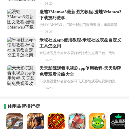
06-23
漫蛙3Manwa3最新图文教程-漫蛙3Manwa3
下载技巧教学
漫蛙MANWA3，汇聚全球热门漫画资源，涵盖韩漫、欧美漫画、国漫等多种类型，题材丰富多样，全方位满足用户阅读喜好。它不仅是阅读平台，更是创作平台，为广大用户打造零门槛创作环境。...
06-23
米坛社区app使用教程-米坛社区表盘自定义
工具怎么用
米坛社区是专为钟表爱好者打造的交流平台。无论你是初涉钟表领域的普通爱好者，还是拥有多年收藏经验的资深玩家，都能在此找到属于自己的天地。 无需注册，就能轻松参与其中。通过专业的讨论论坛与丰富的交互功能，你可与世界各地的钟表爱好者畅快交流。若你钟情于钟表，米坛社区无疑是值得一试的理想之选。在这里，你能获取最新的手表资讯，交流见解，提升鉴赏品味，让每一块手表都成为收藏故事中重要的一部分。感兴趣的朋友，不要错过下载机会。...
06-23
天天影院观看电视剧app使用教程-天天影院
免费观看攻略大全
不少影视爱好者都在探寻天天影院观看电视剧的完整方法，结合最新平台使用规则，本篇新手入门攻略全面讲解观看渠道、检索流程、播放设置以及画面模式调整等实用内容。全文适配手机、电脑等主流设备，步骤简洁易懂，无论是初次使用的新手，还是想要优化观影体验的用户，都能参照内容快速上手，熟练掌握平台各项操作技巧，轻松畅享影视内容。...
06-23
休闲益智排行榜