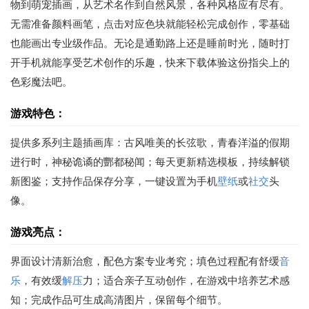
物到萌宠插画，从艺术名作到自然风景，各种风格应有尽有。
无需准备颜料画笔，点击对应色块就能轻松完成创作，零基础
也能画出专业级作品。无论是通勤路上还是睡前时光，随时打
开手机就能享受艺术创作的乐趣，快来下载体验这份指尖上的
色彩魔法吧。
游戏特色：
提供多系列主题插画库：古风唯美的长弦歌，青春洋溢的假期
进行时，神秘诡谲的酆都秘闻；每天更新精选模板，持续解锁
新图鉴；支持作品保存分享，一键设置为手机
壁纸
或
社交
头
像。
游戏亮点：
界面设计清新治愈，配色方案专业考究；填色过程配有舒缓
音
乐
，有效缓
解压
力；适合亲子互动创作，在游戏中培养艺术感
知；完成作品可生成高清图片，保留每个细节。