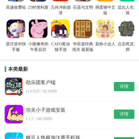
高速收费站
25时便利屋
几何冲刺崩
石器与文明
捣蛋猪中文
逗比人生游
溃
版
戏
蛋仔派对快
小猪佩奇的
CATO黄油
华容道经典
装扮小达人
点击死灵法
手服
午夜后宫
猫手游
闯关 最新版
师
本类最新
劲乐团客户端
详情
v1.6.0.01 / 50.16MB
功夫小子游戏安装
详情
1.1.1 / 106.18MB
糖豆人终极淘汰赛手机版