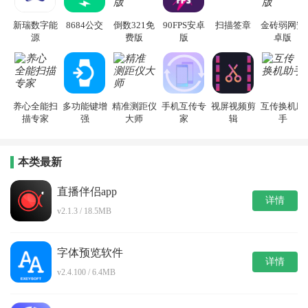
新瑞数字能
8684公交
倒数321免
90FPS安卓
扫描签章
金砖弱网安
源
费版
版
卓版
养心全能扫
多功能键增
精准测距仪
手机互传专
视屏视频剪
互传换机助
描专家
强
大师
家
辑
手
本类最新
直播伴侣app
详情
v2.1.3 / 18.5MB
字体预览软件
详情
v2.4.100 / 6.4MB