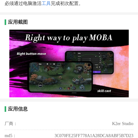
必须通过电脑激活
工具
完成初次配置。
应用截图
应用信息
厂商：
K2er Studio
md5：
3C070FE25FF778A1A28DCA8ABF5B7D23