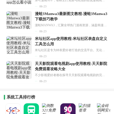
乐可漫画APP，堪称主打免费与高清的在线漫画阅读神器。其官方版提供海量完整版漫画资源，无论是国内漫画，还是日漫、韩漫、台漫、美漫等国外漫画，应有尽有，随时供你阅读。只需轻点一下，便能直接进入阅读界面。不仅如此，乐可漫画最新版本更新速度极快，在这里，你总能抢先看到全网一手漫画章节内容！...
06-23
漫蛙3Manwa3最新图文教程-漫蛙3Manwa3
下载技巧教学
漫蛙MANWA3，汇聚全球热门漫画资源，涵盖韩漫、欧美漫画、国漫等多种类型，题材丰富多样，全方位满足用户阅读喜好。它不仅是阅读平台，更是创作平台，为广大用户打造零门槛创作环境。...
06-23
米坛社区app使用教程-米坛社区表盘自定义
工具怎么用
米坛社区是专为钟表爱好者打造的交流平台。无论你是初涉钟表领域的普通爱好者，还是拥有多年收藏经验的资深玩家，都能在此找到属于自己的天地。 无需注册，就能轻松参与其中。通过专业的讨论论坛与丰富的交互功能，你可与世界各地的钟表爱好者畅快交流。若你钟情于钟表，米坛社区无疑是值得一试的理想之选。在这里，你能获取最新的手表资讯，交流见解，提升鉴赏品味，让每一块手表都成为收藏故事中重要的一部分。感兴趣的朋友，不要错过下载机会。...
06-23
天天影院观看电视剧app使用教程-天天影院
免费观看攻略大全
不少影视爱好者都在探寻天天影院观看电视剧的完整方法，结合最新平台使用规则，本篇新手入门攻略全面讲解观看渠道、检索流程、播放设置以及画面模式调整等实用内容。全文适配手机、电脑等主流设备，步骤简洁易懂，无论是初次使用的新手，还是想要优化观影体验的用户，都能参照内容快速上手，熟练掌握平台各项操作技巧，轻松畅享影视内容。...
06-23
系统工具排行榜