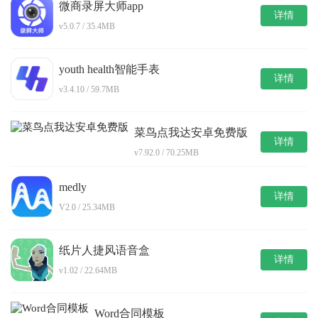
微商录屏大师app
详情
v5.0.7 / 35.4MB
youth health智能手表
详情
v3.4.10 / 59.7MB
菜鸟点我达安卓免费版
详情
v7.92.0 / 70.25MB
medly
详情
V2.0 / 25.34MB
纸片人捷风语音盒
详情
v1.02 / 22.64MB
Word合同模板