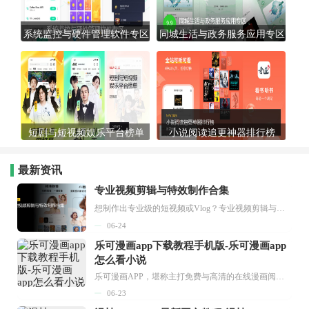
系统监控与硬件管理软件专区
同城生活与政务服务应用专区
短剧与短视频娱乐平台榜单
小说阅读追更神器排行榜
最新资讯
专业视频剪辑与特效制作合集
想制作出专业级的短视频或Vlog？专业视频剪辑与特效制作大全专题为你提供了从剪辑、抠像到特效包装的全套解决方案。无论是添加炫酷的片头、进行精准的视频抠图，还是制...
06-24
乐可漫画app下载教程手机版-乐可漫画app
怎么看小说
乐可漫画APP，堪称主打免费与高清的在线漫画阅读神器。其官方版提供海量完整版漫画资源，无论是国内漫画，还是日漫、韩漫、台漫、美漫等国外漫画，应有尽有，随时供你阅读。只需轻点一下，便能直接进入阅读界面。不仅如此，乐可漫画最新版本更新速度极快，在这里，你总能抢先看到全网一手漫画章节内容！...
06-23