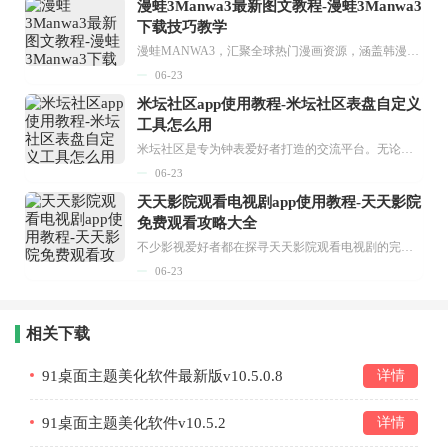
漫蛙3Manwa3最新图文教程-漫蛙3Manwa3
下载技巧教学
漫蛙MANWA3，汇聚全球热门漫画资源，涵盖韩漫、欧美漫画、国漫等多种类型，题材丰富多样，全方位满足用户阅读喜好。它不仅是阅读平台，更是创作平台，为广大用户打造零门槛创作环境。...
06-23
米坛社区app使用教程-米坛社区表盘自定义
工具怎么用
米坛社区是专为钟表爱好者打造的交流平台。无论你是初涉钟表领域的普通爱好者，还是拥有多年收藏经验的资深玩家，都能在此找到属于自己的天地。 无需注册，就能轻松参与其中。通过专业的讨论论坛与丰富的交互功能，你可与世界各地的钟表爱好者畅快交流。若你钟情于钟表，米坛社区无疑是值得一试的理想之选。在这里，你能获取最新的手表资讯，交流见解，提升鉴赏品味，让每一块手表都成为收藏故事中重要的一部分。感兴趣的朋友，不要错过下载机会。...
06-23
天天影院观看电视剧app使用教程-天天影院
免费观看攻略大全
不少影视爱好者都在探寻天天影院观看电视剧的完整方法，结合最新平台使用规则，本篇新手入门攻略全面讲解观看渠道、检索流程、播放设置以及画面模式调整等实用内容。全文适配手机、电脑等主流设备，步骤简洁易懂，无论是初次使用的新手，还是想要优化观影体验的用户，都能参照内容快速上手，熟练掌握平台各项操作技巧，轻松畅享影视内容。...
06-23
相关下载
91桌面主题美化软件最新版v10.5.0.8
详情
91桌面主题美化软件v10.5.2
详情