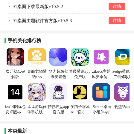
91桌面下载最新版v10.5.2
详情
91桌面主题软件官方版v10.5.3
详情
手机美化排行榜
次元壁纸破
桌面宠物壁
华为超级壁
青藤壁纸app
ztkucc主题
zedge壁纸去
解版
纸app
纸安装包
免费版
库安卓仿苹
广告修改版
果app
ios14图标包
逗逗游戏伙
静静表盘app
夜猫子屏幕
iScreen桌面
豹壁纸app
安卓版apk(i
伴手机版最
官方版
APP官方正
小组件app
OS14 Black I
新版
版
con Pack)
本类最新