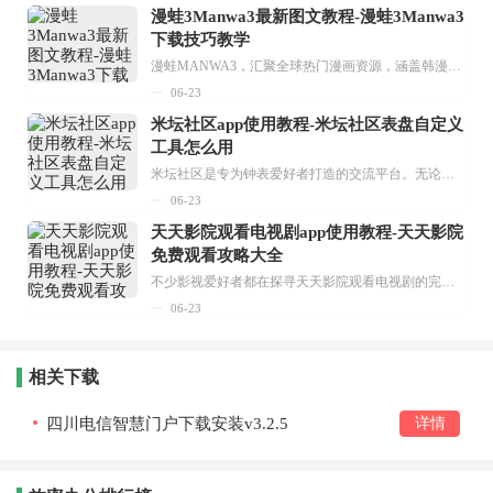
漫蛙3Manwa3最新图文教程-漫蛙3Manwa3
下载技巧教学
漫蛙MANWA3，汇聚全球热门漫画资源，涵盖韩漫、欧美漫画、国漫等多种类型，题材丰富多样，全方位满足用户阅读喜好。它不仅是阅读平台，更是创作平台，为广大用户打造零门槛创作环境。...
06-23
米坛社区app使用教程-米坛社区表盘自定义
工具怎么用
米坛社区是专为钟表爱好者打造的交流平台。无论你是初涉钟表领域的普通爱好者，还是拥有多年收藏经验的资深玩家，都能在此找到属于自己的天地。 无需注册，就能轻松参与其中。通过专业的讨论论坛与丰富的交互功能，你可与世界各地的钟表爱好者畅快交流。若你钟情于钟表，米坛社区无疑是值得一试的理想之选。在这里，你能获取最新的手表资讯，交流见解，提升鉴赏品味，让每一块手表都成为收藏故事中重要的一部分。感兴趣的朋友，不要错过下载机会。...
06-23
天天影院观看电视剧app使用教程-天天影院
免费观看攻略大全
不少影视爱好者都在探寻天天影院观看电视剧的完整方法，结合最新平台使用规则，本篇新手入门攻略全面讲解观看渠道、检索流程、播放设置以及画面模式调整等实用内容。全文适配手机、电脑等主流设备，步骤简洁易懂，无论是初次使用的新手，还是想要优化观影体验的用户，都能参照内容快速上手，熟练掌握平台各项操作技巧，轻松畅享影视内容。...
06-23
相关下载
四川电信智慧门户下载安装v3.2.5
详情