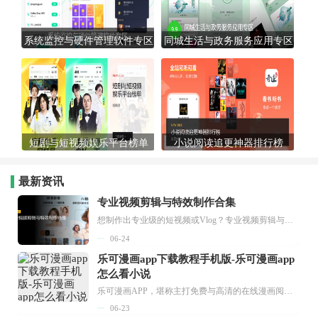
系统监控与硬件管理软件专区
同城生活与政务服务应用专区
短剧与短视频娱乐平台榜单
小说阅读追更神器排行榜
最新资讯
专业视频剪辑与特效制作合集
想制作出专业级的短视频或Vlog？专业视频剪辑与特效制作大全专题为你提供了从剪辑、抠像到特效包装的全套解决方案。无论是添加炫酷的片头、进行精准的视频抠图，还是制...
06-24
乐可漫画app下载教程手机版-乐可漫画app
怎么看小说
乐可漫画APP，堪称主打免费与高清的在线漫画阅读神器。其官方版提供海量完整版漫画资源，无论是国内漫画，还是日漫、韩漫、台漫、美漫等国外漫画，应有尽有，随时供你阅读。只需轻点一下，便能直接进入阅读界面。不仅如此，乐可漫画最新版本更新速度极快，在这里，你总能抢先看到全网一手漫画章节内容！...
06-23