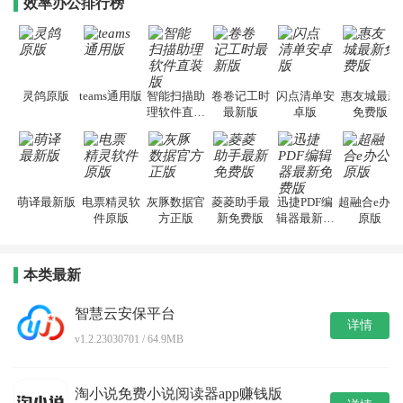
效率办公排行榜
灵鸽原版
teams通用版
智能扫描助
卷卷记工时
闪点清单安
惠友城最新
理软件直装
最新版
卓版
免费版
版
萌译最新版
电票精灵软
灰豚数据官
菱菱助手最
迅捷PDF编
超融合e办公
件原版
方正版
新免费版
辑器最新免
原版
费版
本类最新
智慧云安保平台
详情
v1.2.23030701 / 64.9MB
淘小说免费小说阅读器app赚钱版