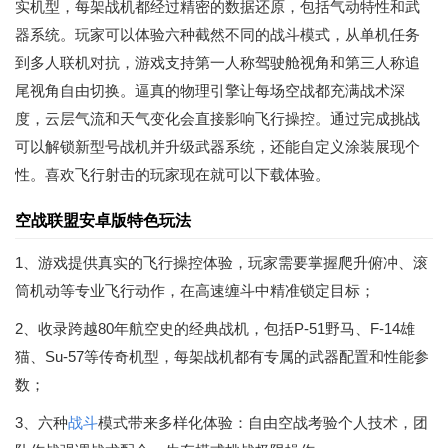
实机型，每架战机都经过精密的数据还原，包括气动特性和武
器系统。玩家可以体验六种截然不同的战斗模式，从单机任务
到多人联机对抗，游戏支持第一人称驾驶舱视角和第三人称追
尾视角自由切换。逼真的物理引擎让每场空战都充满战术深
度，云层气流和天气变化会直接影响飞行操控。通过完成挑战
可以解锁新型号战机并升级武器系统，还能自定义涂装展现个
性。喜欢飞行射击的玩家现在就可以下载体验。
空战联盟安卓版特色玩法
1、游戏提供真实的飞行操控体验，玩家需要掌握爬升俯冲、滚
筒机动等专业飞行动作，在高速缠斗中精准锁定目标；
2、收录跨越80年航空史的经典战机，包括P-51野马、F-14雄
猫、Su-57等传奇机型，每架战机都有专属的武器配置和性能参
数；
3、六种
战斗
模式带来多样化体验：自由空战考验个人技术，团