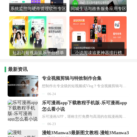
系统监控与硬件管理软件专区
同城生活与政务服务应用专区
短剧与短视频娱乐平台榜单
小说阅读追更神器排行榜
最新资讯
专业视频剪辑与特效制作合集
想制作出专业级的短视频或Vlog？专业视频剪辑与特效制作大全专题为你提供了从剪辑、抠像到特效包装的全套解决方案。无论是添加炫酷的片头、进行精准的视频抠图，还是制...
06-24
乐可漫画app下载教程手机版-乐可漫画app
怎么看小说
乐可漫画APP，堪称主打免费与高清的在线漫画阅读神器。其官方版提供海量完整版漫画资源，无论是国内漫画，还是日漫、韩漫、台漫、美漫等国外漫画，应有尽有，随时供你阅读。只需轻点一下，便能直接进入阅读界面。不仅如此，乐可漫画最新版本更新速度极快，在这里，你总能抢先看到全网一手漫画章节内容！...
06-23
漫蛙3Manwa3最新图文教程-漫蛙3Manwa3