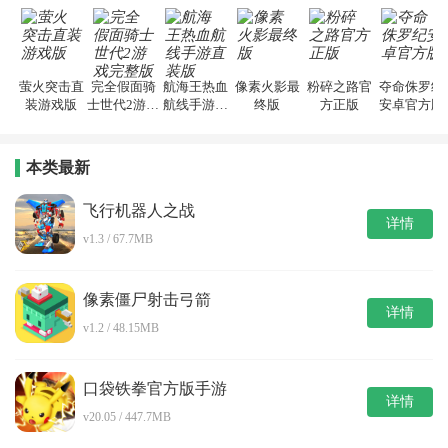
萤火突击直
完全假面骑
航海王热血
像素火影最
粉碎之路官
夺命侏罗纪
装游戏版
士世代2游戏
航线手游直
终版
方正版
安卓官方版
完整版
装版
本类最新
飞行机器人之战
详情
v1.3 / 67.7MB
像素僵尸射击弓箭
详情
v1.2 / 48.15MB
口袋铁拳官方版手游
详情
v20.05 / 447.7MB