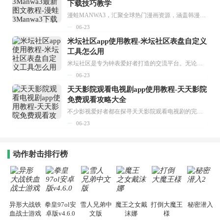
下载技巧教学
漫蛙MANWA3，汇聚全球热门漫画资源，涵盖韩漫、欧美漫画、国漫等多种类型，题材丰富多样，全方位满足用户阅读喜好。它不仅是阅读平台，更是创作平台，为广大用户打造零门槛创作环境。...
06-23
米坛社区app使用教程-米坛社区表盘自定义
工具怎么用
米坛社区是专为钟表爱好者打造的交流平台。无论你是初涉钟表领域的普通爱好者，还是拥有多年收藏经验的资深玩家，都能在此找到属于自己的天地。 无需注册，就能轻松参与其中。通过专业的讨论论坛与丰富的交互功能，你可与世界各地的钟表爱好者畅快交流。若你钟情于钟表，米坛社区无疑是值得一试的理想之选。在这里，你能获取最新的手表资讯，交流见解，提升鉴赏品味，让每一块手表都成为收藏故事中重要的一部分。感兴趣的朋友，不要错过下载机会。...
06-23
天天影院观看电视剧app使用教程-天天影院
免费观看攻略大全
不少影视爱好者都在探寻天天影院观看电视剧的完整方法，结合最新平台使用规则，本篇新手入门攻略全面讲解观看渠道、检索流程、播放设置以及画面模式调整等实用内容。全文适配手机、电脑等主流设备，步骤简洁易懂，无论是初次使用的新手，还是想要优化观影体验的用户，都能参照内容快速上手，熟练掌握平台各项操作技巧，轻松畅享影视内容。...
06-23
动作射击排行榜
异形大战铁
拳皇97ol安
雪人兄弟中
魔王之女戴
打倒大魔王
秘密潜入2
血战士游戏
卓版v4.6.0
文版
沫娜
様