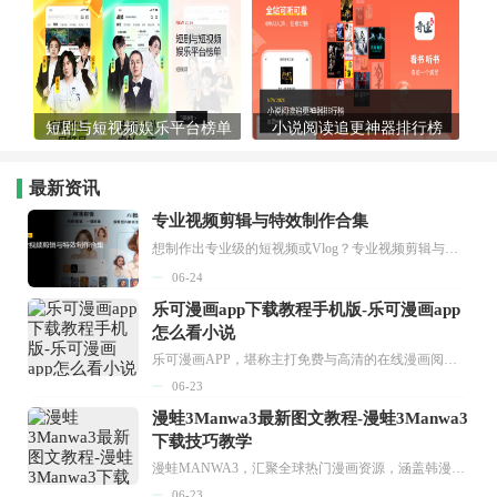
短剧与短视频娱乐平台榜单
小说阅读追更神器排行榜
最新资讯
专业视频剪辑与特效制作合集
想制作出专业级的短视频或Vlog？专业视频剪辑与特效制作大全专题为你提供了从剪辑、抠像到特效包装的全套解决方案。无论是添加炫酷的片头、进行精准的视频抠图，还是制...
06-24
乐可漫画app下载教程手机版-乐可漫画app
怎么看小说
乐可漫画APP，堪称主打免费与高清的在线漫画阅读神器。其官方版提供海量完整版漫画资源，无论是国内漫画，还是日漫、韩漫、台漫、美漫等国外漫画，应有尽有，随时供你阅读。只需轻点一下，便能直接进入阅读界面。不仅如此，乐可漫画最新版本更新速度极快，在这里，你总能抢先看到全网一手漫画章节内容！...
06-23
漫蛙3Manwa3最新图文教程-漫蛙3Manwa3
下载技巧教学
漫蛙MANWA3，汇聚全球热门漫画资源，涵盖韩漫、欧美漫画、国漫等多种类型，题材丰富多样，全方位满足用户阅读喜好。它不仅是阅读平台，更是创作平台，为广大用户打造零门槛创作环境。...
06-23