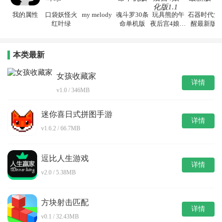
我的属性
口袋妖怪火
my melody
魂斗罗30条
玩具熊的午
石器时代觉
红叶绿
命单机版
夜后宫4娘化
醒最新版
版1.1
本类最新
女孩收藏家
详情
v1.0 / 346MB
迷你喜日式拼图手游
详情
v1.6.2 / 66.7MB
逗比人生游戏
详情
v2.0 / 5.38MB
方块射击匹配
详情
v0.1 / 32.43MB