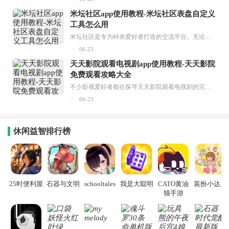
米坛社区app使用教程-米坛社区表盘自定义
工具怎么用
米坛社区是专为钟表爱好者打造的交流平台。无论你是初涉钟表领域的普通爱好者，还是拥有多年收藏经验的资深玩家，都能在此找到属于自己的天地。 无需注册，就能轻松参与其中。通过专业的讨论论坛与丰富的交互功能，你可与世界各地的钟表爱好者畅快交流。若你钟情于钟表，米坛社区无疑是值得一试的理想之选。在这里，你能获取最新的手表资讯，交流见解，提升鉴赏品味，让每一块手表都成为收藏故事中重要的一部分。感兴趣的朋友，不要错过下载机会。...
06-23
天天影院观看电视剧app使用教程-天天影院
免费观看攻略大全
不少影视爱好者都在探寻天天影院观看电视剧的完整方法，结合最新平台使用规则，本篇新手入门攻略全面讲解观看渠道、检索流程、播放设置以及画面模式调整等实用内容。全文适配手机、电脑等主流设备，步骤简洁易懂，无论是初次使用的新手，还是想要优化观影体验的用户，都能参照内容快速上手，熟练掌握平台各项操作技巧，轻松畅享影视内容。...
06-23
休闲益智排行榜
25时便利屋
石器与文明
schooltales
我是大聪明
CATO黄油
装扮小达人
猫手游