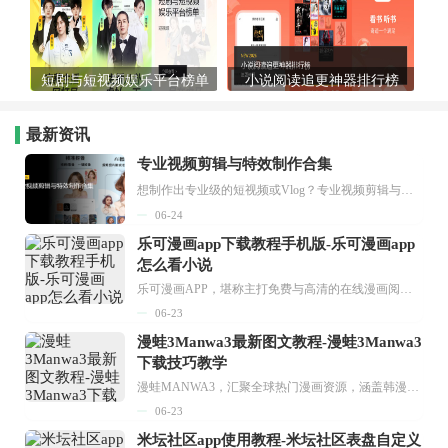
短剧与短视频娱乐平台榜单
小说阅读追更神器排行榜
最新资讯
专业视频剪辑与特效制作合集
想制作出专业级的短视频或Vlog？专业视频剪辑与特效制作大全专题为你提供了从剪辑、抠像到特效包装的全套解决方案。无论是添加炫酷的片头、进行精准的视频抠图，还是制...
06-24
乐可漫画app下载教程手机版-乐可漫画app
怎么看小说
乐可漫画APP，堪称主打免费与高清的在线漫画阅读神器。其官方版提供海量完整版漫画资源，无论是国内漫画，还是日漫、韩漫、台漫、美漫等国外漫画，应有尽有，随时供你阅读。只需轻点一下，便能直接进入阅读界面。不仅如此，乐可漫画最新版本更新速度极快，在这里，你总能抢先看到全网一手漫画章节内容！...
06-23
漫蛙3Manwa3最新图文教程-漫蛙3Manwa3
下载技巧教学
漫蛙MANWA3，汇聚全球热门漫画资源，涵盖韩漫、欧美漫画、国漫等多种类型，题材丰富多样，全方位满足用户阅读喜好。它不仅是阅读平台，更是创作平台，为广大用户打造零门槛创作环境。...
06-23
米坛社区app使用教程-米坛社区表盘自定义