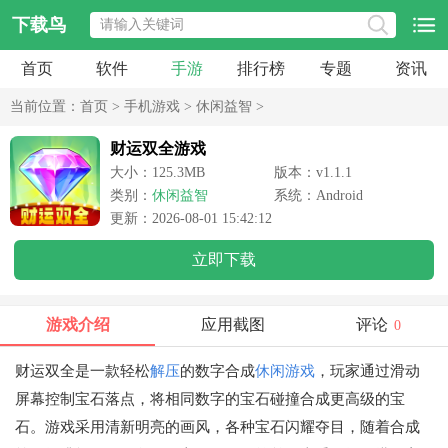
下载鸟
首页
软件
手游
排行榜
专题
资讯
当前位置：
首页
>
手机游戏
>
休闲益智
>
财运双全游戏
大小：125.3MB
版本：v1.1.1
类别：
休闲益智
系统：Android
更新：2026-08-01 15:42:12
立即下载
游戏介绍
应用截图
评论
0
财运双全是一款轻松
解压
的数字合成
休闲游戏
，玩家通过滑动
屏幕控制宝石落点，将相同数字的宝石碰撞合成更高级的宝
石。游戏采用清新明亮的画风，各种宝石闪耀夺目，随着合成