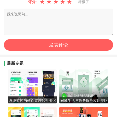
★
★
★
★
★
评分:
棒极了
最新专题
系统监控与硬件管理软件专区
同城生活与政务服务应用专区