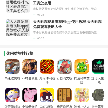
工具怎么用
米坛社区是专为钟表爱好者打造的交流平台。无论你是初涉钟表领域的普通爱好者，还是拥有多年收藏经验的资深玩家，都能在此找到属于自己的天地。 无需注册，就能轻松参与其中。通过专业的讨论论坛与丰富的交互功能，你可与世界各地的钟表爱好者畅快交流。若你钟情于钟表，米坛社区无疑是值得一试的理想之选。在这里，你能获取最新的手表资讯，交流见解，提升鉴赏品味，让每一块手表都成为收藏故事中重要的一部分。感兴趣的朋友，不要错过下载机会。...
06-23
天天影院观看电视剧app使用教程-天天影院
免费观看攻略大全
不少影视爱好者都在探寻天天影院观看电视剧的完整方法，结合最新平台使用规则，本篇新手入门攻略全面讲解观看渠道、检索流程、播放设置以及画面模式调整等实用内容。全文适配手机、电脑等主流设备，步骤简洁易懂，无论是初次使用的新手，还是想要优化观影体验的用户，都能参照内容快速上手，熟练掌握平台各项操作技巧，轻松畅享影视内容。...
06-23
休闲益智排行榜
高速收费站
25时便利屋
几何冲刺崩
石器与文明
捣蛋猪中文
逗比人生游
溃
版
戏
蛋仔派对快
小猪佩奇的
CATO黄油
华容道经典
装扮小达人
点击死灵法