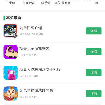
手服
午夜后宫
猫手游
闯关 最新版
师
本类最新
劲乐团客户端
详情
v1.6.0.01 / 50.16MB
功夫小子游戏安装
详情
1.1.1 / 106.18MB
糖豆人终极淘汰赛手机版
详情
v2.0.0 / 99.7MB
金凤呈祥游戏红包版
详情
v1.2.0 / 117.4MB