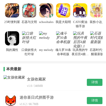
25时便利屋
石器与文明
schooltales
我是大聪明
CATO黄油
装扮小达人
猫手游
我的属性
口袋妖怪火
my melody
魂斗罗30条
玩具熊的午
石器时代觉
红叶绿
命单机版
夜后宫4娘化
醒最新版
版1.1
本类最新
女孩收藏家
详情
v1.0 / 346MB
迷你喜日式拼图手游
详情
v1.6.2 / 66.7MB