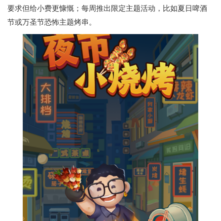
要求但给小费更慷慨；每周推出限定主题活动，比如夏日啤酒
节或万圣节恐怖主题烤串。