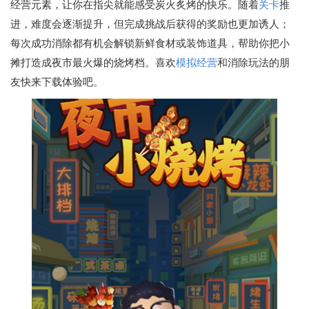
经营元素，让你在指尖就能感受炭火炙烤的快乐。随着
关卡
推
进，难度会逐渐提升，但完成挑战后获得的奖励也更加诱人；
每次成功消除都有机会解锁新鲜食材或装饰道具，帮助你把小
摊打造成夜市最火爆的烧烤档。喜欢
模拟经营
和消除玩法的朋
友快来下载体验吧。