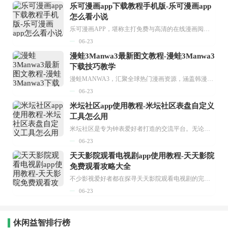
乐可漫画app下载教程手机版-乐可漫画app
怎么看小说
乐可漫画APP，堪称主打免费与高清的在线漫画阅读神器。其官方版提供海量完整版漫画资源，无论是国内漫画，还是日漫、韩漫、台漫、美漫等国外漫画，应有尽有，随时供你阅读。只需轻点一下，便能直接进入阅读界面。不仅如此，乐可漫画最新版本更新速度极快，在这里，你总能抢先看到全网一手漫画章节内容！...
06-23
漫蛙3Manwa3最新图文教程-漫蛙3Manwa3
下载技巧教学
漫蛙MANWA3，汇聚全球热门漫画资源，涵盖韩漫、欧美漫画、国漫等多种类型，题材丰富多样，全方位满足用户阅读喜好。它不仅是阅读平台，更是创作平台，为广大用户打造零门槛创作环境。...
06-23
米坛社区app使用教程-米坛社区表盘自定义
工具怎么用
米坛社区是专为钟表爱好者打造的交流平台。无论你是初涉钟表领域的普通爱好者，还是拥有多年收藏经验的资深玩家，都能在此找到属于自己的天地。 无需注册，就能轻松参与其中。通过专业的讨论论坛与丰富的交互功能，你可与世界各地的钟表爱好者畅快交流。若你钟情于钟表，米坛社区无疑是值得一试的理想之选。在这里，你能获取最新的手表资讯，交流见解，提升鉴赏品味，让每一块手表都成为收藏故事中重要的一部分。感兴趣的朋友，不要错过下载机会。...
06-23
天天影院观看电视剧app使用教程-天天影院
免费观看攻略大全
不少影视爱好者都在探寻天天影院观看电视剧的完整方法，结合最新平台使用规则，本篇新手入门攻略全面讲解观看渠道、检索流程、播放设置以及画面模式调整等实用内容。全文适配手机、电脑等主流设备，步骤简洁易懂，无论是初次使用的新手，还是想要优化观影体验的用户，都能参照内容快速上手，熟练掌握平台各项操作技巧，轻松畅享影视内容。...
06-23
休闲益智排行榜