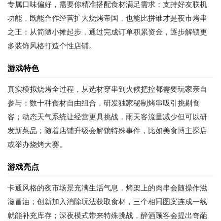
专属口味偏好，需要你精准搭配食材满足需求；支持好友联机
功能，既能合作经营扩大烧烤帝国，也能比拼谁才是夜市烤串
之王；从简陋小摊起步，通过完成订单积累资金，逐步解锁更
多装饰风格打造个性店铺。
游戏特色
真实模拟烧烤全过程，从选材穿串到火候把控都需要玩家亲自
参与；数十种食材自由组合，研发独家秘制烤串吸引挑剔食
客；动态天气系统让经营更具挑战，雨天客流量减少但可以研
发新菜品；随着店铺升级会解锁特殊事件，比如美食博主探店
或举办烧烤大赛。
游戏亮点
卡通风格的夜市场景充满生活气息，烤架上的肉串会随操作滋
滋冒油；创新加入消除玩法获取食材，三个相同图案连成一线
就能补充库存；深夜模式带来特殊挑战，醉酒顾客会提出奇葩