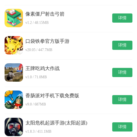
像素僵尸射击弓箭
详情
v1.2 / 48.15MB
口袋铁拳官方版手游
详情
v20.05 / 447.7MB
王牌吃鸡大作战
详情
v1.0 / 71.0MB
香肠派对手机下载免费版
详情
v9.0 / 687MB
太阳危机起源手游(太阳起源)
详情
v1.8.3 / 411.1MB