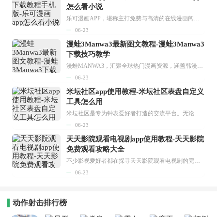
怎么看小说
乐可漫画APP，堪称主打免费与高清的在线漫画阅读神器。其官方版提供海量完整版漫画资源，无论是国内漫画，还是日漫、韩漫、台漫、美漫等国外漫画，应有尽有，随时供你阅读。只需轻点一下，便能直接进入阅读界面。不仅如此，乐可漫画最新版本更新速度极快，在这里，你总能抢先看到全网一手漫画章节内容！...
06-23
漫蛙3Manwa3最新图文教程-漫蛙3Manwa3
下载技巧教学
漫蛙MANWA3，汇聚全球热门漫画资源，涵盖韩漫、欧美漫画、国漫等多种类型，题材丰富多样，全方位满足用户阅读喜好。它不仅是阅读平台，更是创作平台，为广大用户打造零门槛创作环境。...
06-23
米坛社区app使用教程-米坛社区表盘自定义
工具怎么用
米坛社区是专为钟表爱好者打造的交流平台。无论你是初涉钟表领域的普通爱好者，还是拥有多年收藏经验的资深玩家，都能在此找到属于自己的天地。 无需注册，就能轻松参与其中。通过专业的讨论论坛与丰富的交互功能，你可与世界各地的钟表爱好者畅快交流。若你钟情于钟表，米坛社区无疑是值得一试的理想之选。在这里，你能获取最新的手表资讯，交流见解，提升鉴赏品味，让每一块手表都成为收藏故事中重要的一部分。感兴趣的朋友，不要错过下载机会。...
06-23
天天影院观看电视剧app使用教程-天天影院
免费观看攻略大全
不少影视爱好者都在探寻天天影院观看电视剧的完整方法，结合最新平台使用规则，本篇新手入门攻略全面讲解观看渠道、检索流程、播放设置以及画面模式调整等实用内容。全文适配手机、电脑等主流设备，步骤简洁易懂，无论是初次使用的新手，还是想要优化观影体验的用户，都能参照内容快速上手，熟练掌握平台各项操作技巧，轻松畅享影视内容。...
06-23
动作射击排行榜