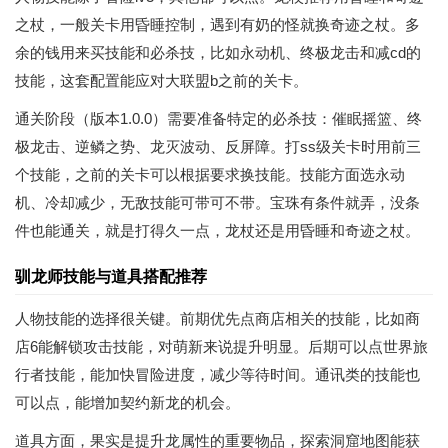
之杖，一般关卡用昏睡控制，遇到有奶的怪就换奇迹之杖。多
余的钱用来买技能和必杀技，比如永动机、终极龙击和减cd的
技能，这套配置能应对大联盟b之前的关卡。
通关阶段（版本1.0.0）需要准备特定的必杀技：催眠摇篮、终
极龙击、逆鳞之势、龙灭波动、反屏障。打ss级关卡时用前三
个技能，之前的关卡可以根据要求换技能。技能方面选永动
机、冷却减少，无敌技能可带可不带。宝珠有条件就弄，没条
件也能通关，就是打得久一点，龙杖还是用昏睡和奇迹之杖。
驯龙师技能与道具搭配推荐
人物技能的选择很关键。前期优先点商店相关的技能，比如商
店6能解锁攻击技能，对萌新来说提升明显。后期可以点世界旅
行者技能，能加快冒险进度，减少等待时间。通讯类的技能也
可以点，能增加契约新龙的机会。
道具方面，果实是提升龙属性的重要物品，探索洞窟地图能获