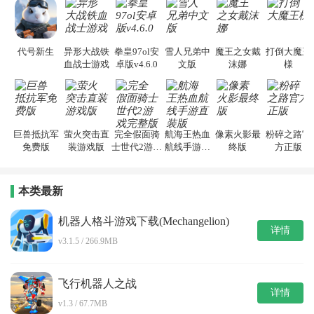
代号新生
异形大战铁
拳皇97ol安
雪人兄弟中
魔王之女戴
打倒大魔王
血战士游戏
卓版v4.6.0
文版
沫娜
様
巨兽抵抗军
萤火突击直
完全假面骑
航海王热血
像素火影最
粉碎之路官
免费版
装游戏版
士世代2游戏
航线手游直
终版
方正版
完整版
装版
本类最新
机器人格斗游戏下载(Mechangelion)
详情
v3.1.5 / 266.9MB
飞行机器人之战
详情
v1.3 / 67.7MB