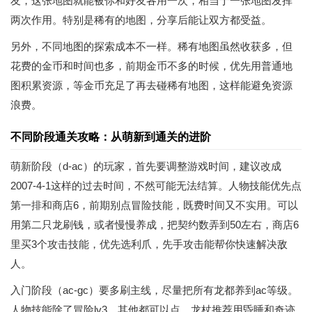
友，这张地图就能被你和好友各用一次，相当于一张地图发挥
两次作用。特别是稀有的地图，分享后能让双方都受益。
另外，不同地图的探索成本不一样。稀有地图虽然收获多，但
花费的金币和时间也多，前期金币不多的时候，优先用普通地
图积累资源，等金币充足了再去碰稀有地图，这样能避免资源
浪费。
不同阶段通关攻略：从萌新到通关的进阶
萌新阶段（d-ac）的玩家，首先要调整游戏时间，建议改成
2007-4-1这样的过去时间，不然可能无法结算。人物技能优先点
第一排和商店6，前期别点冒险技能，既费时间又不实用。可以
用第二只龙刷钱，或者慢慢养成，把契约数弄到50左右，商店6
里买3个攻击技能，优先选利爪，先手攻击能帮你快速解决敌
人。
入门阶段（ac-gc）要多刷主线，尽量把所有龙都养到ac等级。
人物技能除了冒险lv3，其他都可以点。龙杖推荐用昏睡和奇迹