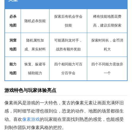
必杀
探索后有机会学会
稀有技能地图花费
随机必杀技能
地图
技能
高，建议后期探索
洞窟
随机属性加
可能遇到龙对手，
探索时间长，金币消
地图
成、果实材料
战胜有额外奖励
耗大
能力
恢复、躲避等
四个相同能力可百
四个不同能力需放弃
地图
辅助能力
分百学会
一个
游戏特色与玩家体验亮点
像素画风是游戏的一大特色，复古的像素元素让画面充满怀旧
感，同时细节处理也很到位，恐龙的动作、地图的场景都很生
动。喜欢
像素游戏
的玩家能在里面找到熟悉的感觉，也能感受
到制作团队对像素风格的把控。