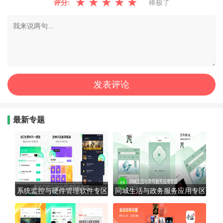
★
★
★
★
★
评分:
棒极了
最新专题
系统监控与硬件管理软件专区
同城生活与政务服务应用专区