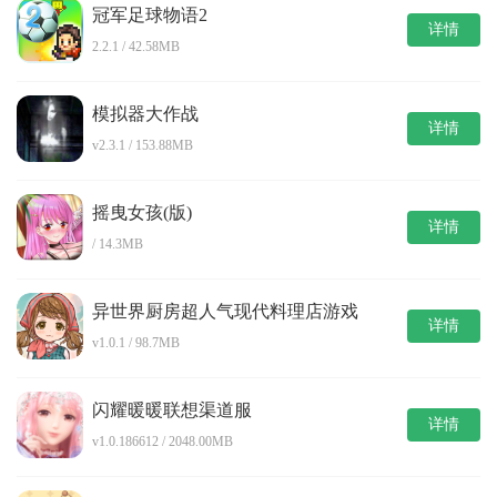
冠军足球物语2
详情
2.2.1 / 42.58MB
模拟器大作战
详情
v2.3.1 / 153.88MB
摇曳女孩(版)
详情
/ 14.3MB
异世界厨房超人气现代料理店游戏
详情
v1.0.1 / 98.7MB
闪耀暖暖联想渠道服
详情
v1.0.186612 / 2048.00MB