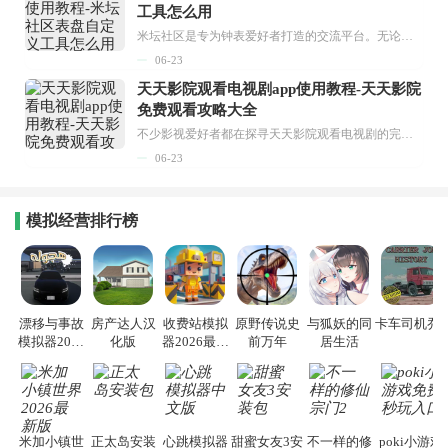
工具怎么用
米坛社区是专为钟表爱好者打造的交流平台。无论你是初涉钟表领域的普通爱好者，还是拥有多年收藏经验的资深玩家，都能在此找到属于自己的天地。 无需注册，就能轻松参与其中。通过专业的讨论论坛与丰富的交互功能，你可与世界各地的钟表爱好者畅快交流。若你钟情于钟表，米坛社区无疑是值得一试的理想之选。在这里，你能获取最新的手表资讯，交流见解，提升鉴赏品味，让每一块手表都成为收藏故事中重要的一部分。感兴趣的朋友，不要错过下载机会。...
06-23
天天影院观看电视剧app使用教程-天天影院
免费观看攻略大全
不少影视爱好者都在探寻天天影院观看电视剧的完整方法，结合最新平台使用规则，本篇新手入门攻略全面讲解观看渠道、检索流程、播放设置以及画面模式调整等实用内容。全文适配手机、电脑等主流设备，步骤简洁易懂，无论是初次使用的新手，还是想要优化观影体验的用户，都能参照内容快速上手，熟练掌握平台各项操作技巧，轻松畅享影视内容。...
06-23
模拟经营排行榜
漂移与事故
房产达人汉
收费站模拟
原野传说史
与狐妖的同
卡车司机乔3
模拟器2026
化版
器2026最新
前万年
居生活
手机版
版
米加小镇世
正太岛安装
心跳模拟器
甜蜜女友3安
不一样的修
poki小游戏