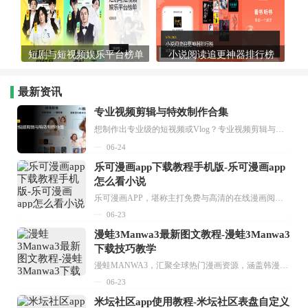
短剧与短视频娱乐平台榜单
小说阅读追更神器排行榜
最新资讯
专业视频剪辑与特效制作合集
想制作出专业级的短视频或Vlog？专业视频剪辑与特效制作大全专题为你提供了从剪辑、抠像到特效包装的全套解决方案。无论是添加炫酷的片头、进行精准的视频抠图，还是制...
06-24
乐可漫画app下载教程手机版-乐可漫画app
怎么看小说
乐可漫画APP，堪称主打免费与高清的在线漫画阅读神器。其官方版提供海量完整版漫画资源，无论是国内漫画，还是日漫、韩漫、台漫、美漫等国外漫画，应有尽有，随时供你阅读。只需轻点一下，便能直接进入阅读界面。不仅如此，乐可漫画最新版本更新速度极快，在这里，你总能抢先看到全网一手漫画章节内容！...
06-23
漫蛙3Manwa3最新图文教程-漫蛙3Manwa3
下载技巧教学
漫蛙MANWA3，汇聚全球热门漫画资源，涵盖韩漫、欧美漫画、国漫等多种类型，题材丰富多样，全方位满足用户阅读喜好。它不仅是阅读平台，更是创作平台，为广大用户打造零门槛创作环境。...
06-23
米坛社区app使用教程-米坛社区表盘自定义