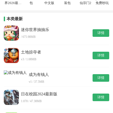
界2026最新
包
中文版
装包
仙宗门2
免费秒玩入
版
口
本类最新
迷你世界抽抽乐
详情
/ 675.98MB
土地掠夺者
详情
v3 / 1.08MB
成为有钱人
详情
v1 / 37.5MB
日在校园2024最新版
详情
1.070 / 47.38MB