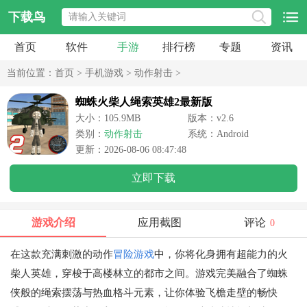
下载鸟
首页
软件
手游
排行榜
专题
资讯
当前位置：
首页
>
手机游戏
>
动作射击
>
蜘蛛火柴人绳索英雄2最新版
大小：105.9MB
版本：v2.6
类别：
动作射击
系统：Android
更新：2026-08-06 08:47:48
立即下载
游戏介绍
应用截图
评论
0
在这款充满刺激的动作
冒险游戏
中，你将化身拥有超能力的火
柴人英雄，穿梭于高楼林立的都市之间。游戏完美融合了蜘蛛
侠般的绳索摆荡与热血格斗元素，让你体验飞檐走壁的畅快