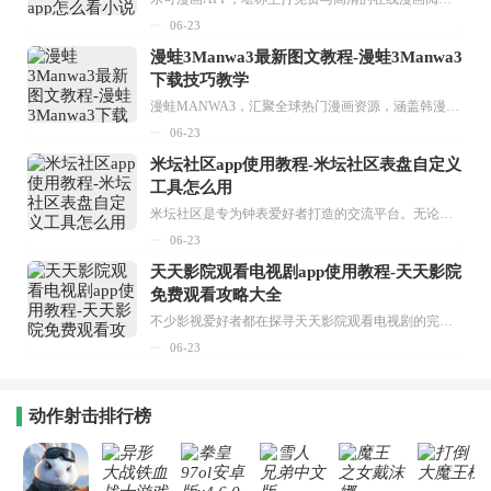
06-23
漫蛙3Manwa3最新图文教程-漫蛙3Manwa3
下载技巧教学
漫蛙MANWA3，汇聚全球热门漫画资源，涵盖韩漫、欧美漫画、国漫等多种类型，题材丰富多样，全方位满足用户阅读喜好。它不仅是阅读平台，更是创作平台，为广大用户打造零门槛创作环境。...
06-23
米坛社区app使用教程-米坛社区表盘自定义
工具怎么用
米坛社区是专为钟表爱好者打造的交流平台。无论你是初涉钟表领域的普通爱好者，还是拥有多年收藏经验的资深玩家，都能在此找到属于自己的天地。 无需注册，就能轻松参与其中。通过专业的讨论论坛与丰富的交互功能，你可与世界各地的钟表爱好者畅快交流。若你钟情于钟表，米坛社区无疑是值得一试的理想之选。在这里，你能获取最新的手表资讯，交流见解，提升鉴赏品味，让每一块手表都成为收藏故事中重要的一部分。感兴趣的朋友，不要错过下载机会。...
06-23
天天影院观看电视剧app使用教程-天天影院
免费观看攻略大全
不少影视爱好者都在探寻天天影院观看电视剧的完整方法，结合最新平台使用规则，本篇新手入门攻略全面讲解观看渠道、检索流程、播放设置以及画面模式调整等实用内容。全文适配手机、电脑等主流设备，步骤简洁易懂，无论是初次使用的新手，还是想要优化观影体验的用户，都能参照内容快速上手，熟练掌握平台各项操作技巧，轻松畅享影视内容。...
06-23
动作射击排行榜