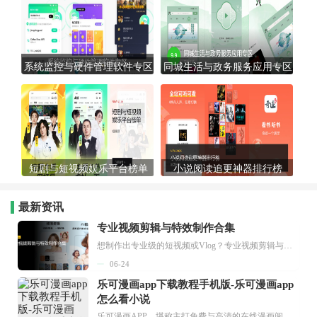
系统监控与硬件管理软件专区
同城生活与政务服务应用专区
短剧与短视频娱乐平台榜单
小说阅读追更神器排行榜
最新资讯
专业视频剪辑与特效制作合集
想制作出专业级的短视频或Vlog？专业视频剪辑与特效制作大全专题为你提供了从剪辑、抠像到特效包装的全套解决方案。无论是添加炫酷的片头、进行精准的视频抠图，还是制...
06-24
乐可漫画app下载教程手机版-乐可漫画app
怎么看小说
乐可漫画APP，堪称主打免费与高清的在线漫画阅读神器。其官方版提供海量完整版漫画资源，无论是国内漫画，还是日漫、韩漫、台漫、美漫等国外漫画，应有尽有，随时供你阅读。只需轻点一下，便能直接进入阅读界面。不仅如此，乐可漫画最新版本更新速度极快，在这里，你总能抢先看到全网一手漫画章节内容！...