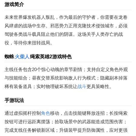
游戏简介
未来世界爆发机器人叛乱，作为最后的守护者，你需要在龙卷
风肆虐的战场中生存。邪恶势力正用克隆技术侵蚀城市，必须
驾驶各类战斗载具阻止他们的阴谋。这场关乎人类存亡的战
役，等待你来扭转战局。
蜘蛛
火柴人
绳索英雄2游戏特色
主线任务包含20个惊心动魄的章节剧情；支持自定义角色外观
与技能组合；昼夜交替系统影响敌人行为模式；隐藏副本掉落
稀有装备道具；实时物理破坏系统让
战斗
更具策略性。
手游玩法
通过虚拟摇杆控制
角色
移动，点击技能键释放连招；长按绳索
按钮可进行远距离摆荡；拾取场景中的武器能造成范围伤害；
完成支线任务解锁新区域；升级装甲提升防御属性，应对更强