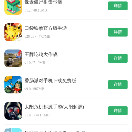
像素僵尸射击弓箭
详情
v1.2 / 48.15MB
口袋铁拳官方版手游
详情
v20.05 / 447.7MB
王牌吃鸡大作战
详情
v1.0 / 71.0MB
香肠派对手机下载免费版
详情
v9.0 / 687MB
太阳危机起源手游(太阳起源)
详情
v1.8.3 / 411.1MB