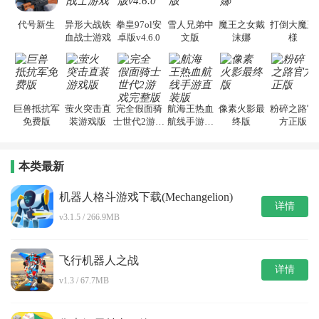
代号新生
异形大战铁
拳皇97ol安
雪人兄弟中
魔王之女戴
打倒大魔王
血战士游戏
卓版v4.6.0
文版
沫娜
様
巨兽抵抗军
萤火突击直
完全假面骑
航海王热血
像素火影最
粉碎之路官
免费版
装游戏版
士世代2游戏
航线手游直
终版
方正版
完整版
装版
本类最新
机器人格斗游戏下载(Mechangelion)
详情
v3.1.5 / 266.9MB
飞行机器人之战
详情
v1.3 / 67.7MB