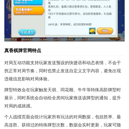
真香棋牌官网特点
对局互动功能支持玩家发送预设的快捷语和动态表情，不会干
扰正常对局节奏，同时也禁止发送自定义文字内容，避免出现
违规信息影响对局体验。
牌型特效会在玩家触发天胡、同花顺、牛牛等特殊高阶牌型时
展示，同时系统会自动给全房间玩家推送该牌型的通知，提升
对局的成就感。
个人战绩页面会统计玩家所有玩法的对局数据，包括胜率、最
高连胜、获得过的特殊牌型次数，数据会实时更新，玩家可随