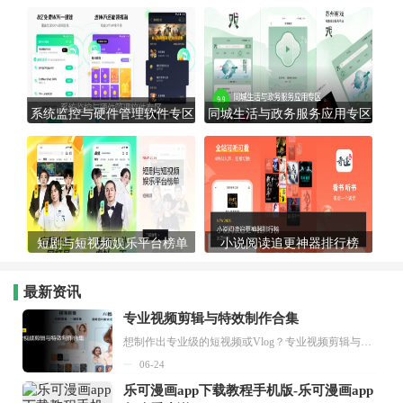
系统监控与硬件管理软件专区
同城生活与政务服务应用专区
短剧与短视频娱乐平台榜单
小说阅读追更神器排行榜
最新资讯
专业视频剪辑与特效制作合集
想制作出专业级的短视频或Vlog？专业视频剪辑与特效制作大全专题为你提供了从剪辑、抠像到特效包装的全套解决方案。无论是添加炫酷的片头、进行精准的视频抠图，还是制...
06-24
乐可漫画app下载教程手机版-乐可漫画app