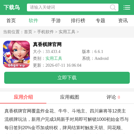
下载鸟
首页
软件
手游
排行榜
专题
资讯
当前位置：
首页
>
手机软件
>
实用工具
>
真香棋牌官网
大小：33.433.4
版本：6.6.1
类别：
实用工具
系统：Android
更新：2026-07-11 16:06:04
立即下载
应用介绍
应用截图
评论
0
真香棋牌官网覆盖炸金花、牛牛、斗地主、四川麻将等12类主
流棋牌玩法，新用户完成3局新手对局即可解锁1000初始金币与
每日签到20%金币加成特权，牌局结算时触发天胡、同花顺、