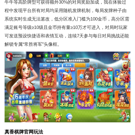
牛牛等高阶牌型可获得额外30%的对局奖励加成，我在体验过
程中发现平台所有对局均采用随机发牌机制，每局发牌种子由
系统实时生成无法篡改，低分区准入门槛为100金币，高分区需
满足账号等级≥10级且金币持有量≥10万才可进入，对局时玩家
可发送预设快捷语和表情互动，连续7天参与每日对局挑战还能
解锁专属“常胜将军”头像框。
真香棋牌官网玩法