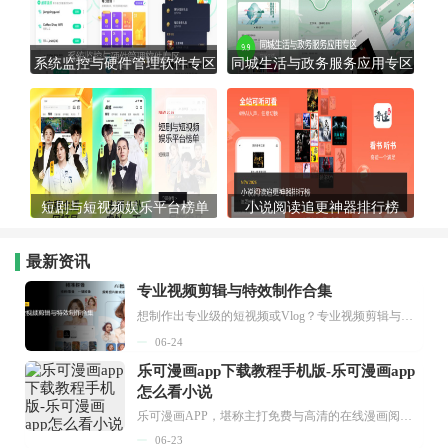
系统监控与硬件管理软件专区
同城生活与政务服务应用专区
短剧与短视频娱乐平台榜单
小说阅读追更神器排行榜
最新资讯
专业视频剪辑与特效制作合集
想制作出专业级的短视频或Vlog？专业视频剪辑与特效制作大全专题为你提供了从剪辑、抠像到特效包装的全套解决方案。无论是添加炫酷的片头、进行精准的视频抠图，还是制...
06-24
乐可漫画app下载教程手机版-乐可漫画app
怎么看小说
乐可漫画APP，堪称主打免费与高清的在线漫画阅读神器。其官方版提供海量完整版漫画资源，无论是国内漫画，还是日漫、韩漫、台漫、美漫等国外漫画，应有尽有，随时供你阅读。只需轻点一下，便能直接进入阅读界面。不仅如此，乐可漫画最新版本更新速度极快，在这里，你总能抢先看到全网一手漫画章节内容！...
06-23