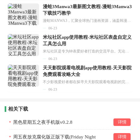
漫蛙3Manwa3最新图文教程-漫蛙3Manwa3
下载技巧教学
漫蛙MANWA3，汇聚全球热门漫画资源，涵盖韩漫、欧美漫画、国漫等多种类型，题材丰富多样，全方位满足用户阅读喜好。它不仅是阅读平台，更是创作平台，为广大用户打造零门槛创作环境。...
06-23
米坛社区app使用教程-米坛社区表盘自定义
工具怎么用
米坛社区是专为钟表爱好者打造的交流平台。无论你是初涉钟表领域的普通爱好者，还是拥有多年收藏经验的资深玩家，都能在此找到属于自己的天地。 无需注册，就能轻松参与其中。通过专业的讨论论坛与丰富的交互功能，你可与世界各地的钟表爱好者畅快交流。若你钟情于钟表，米坛社区无疑是值得一试的理想之选。在这里，你能获取最新的手表资讯，交流见解，提升鉴赏品味，让每一块手表都成为收藏故事中重要的一部分。感兴趣的朋友，不要错过下载机会。...
06-23
天天影院观看电视剧app使用教程-天天影院
免费观看攻略大全
不少影视爱好者都在探寻天天影院观看电视剧的完整方法，结合最新平台使用规则，本篇新手入门攻略全面讲解观看渠道、检索流程、播放设置以及画面模式调整等实用内容。全文适配手机、电脑等主流设备，步骤简洁易懂，无论是初次使用的新手，还是想要优化观影体验的用户，都能参照内容快速上手，熟练掌握平台各项操作技巧，轻松畅享影视内容。...
06-23
相关下载
黑色星期五之夜手机版v0.2.8
详情
周五夜放克腐化版正版下载(Friday Night
详情