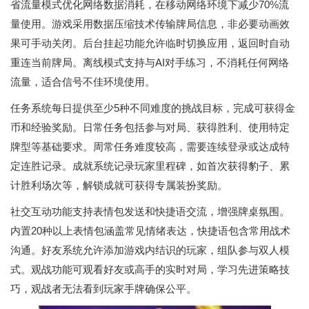
省流量模式优化网络数据消耗，在移动网络环境下减少70%流
量使用。游戏采用数据压缩技术传输牌局信息，非必要动画效
果可手动关闭。后台挂起功能允许临时切换应用，返回时自动
重连当前牌局。离线模式支持与AI对手练习，不消耗任何网络
流量，适合信号不佳环境使用。
任务系统每日提供至少5种不同难度的挑战目标，完成可获得金
币和经验奖励。日常任务包括参与对局、获得胜利、使用特定
牌型等基础要求。周常任务难度较高，需要连续登录或达成特
定连胜记录。成就系统记录玩家里程碑，如首次获得豹子、累
计胜利场次等，解锁成就可获得专属装扮奖励。
社交互动功能支持表情包发送和快捷语交流，增强牌桌氛围。
内置20种以上表情包涵盖常见情绪表达，快捷语包含常用战术
沟通。好友系统允许添加游戏内结识的玩家，组队参与双人模
式。观战功能可观看好友或高手的实时对局，学习先进策略技
巧，观战者无法看到玩家手牌确保公平。