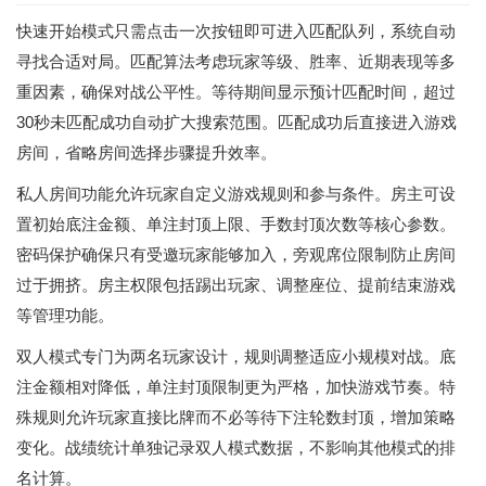
快速开始模式只需点击一次按钮即可进入匹配队列，系统自动
寻找合适对局。匹配算法考虑玩家等级、胜率、近期表现等多
重因素，确保对战公平性。等待期间显示预计匹配时间，超过
30秒未匹配成功自动扩大搜索范围。匹配成功后直接进入游戏
房间，省略房间选择步骤提升效率。
私人房间功能允许玩家自定义游戏规则和参与条件。房主可设
置初始底注金额、单注封顶上限、手数封顶次数等核心参数。
密码保护确保只有受邀玩家能够加入，旁观席位限制防止房间
过于拥挤。房主权限包括踢出玩家、调整座位、提前结束游戏
等管理功能。
双人模式专门为两名玩家设计，规则调整适应小规模对战。底
注金额相对降低，单注封顶限制更为严格，加快游戏节奏。特
殊规则允许玩家直接比牌而不必等待下注轮数封顶，增加策略
变化。战绩统计单独记录双人模式数据，不影响其他模式的排
名计算。