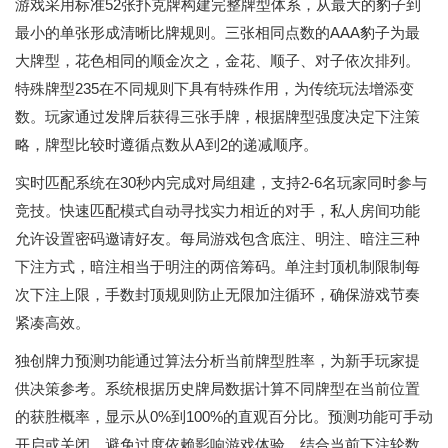
游戏采用标准52张扑克牌构建完整牌型体系，从最大的豹子到
最小的单张形成清晰比牌规则。三张相同点数的AAA豹子为最
大牌型，花色相同的顺金次之，金花、顺子、对子依次排列。
特殊牌型235在不同规则下具有特殊作用，为传统玩法增添变
数。玩家通过发牌后获得三张手牌，根据牌型强度决定下注策
略，牌型比较时遵循点数从A到2的递减顺序。
实时匹配系统在30秒内完成对局组建，支持2-6名玩家同时参与
竞技。快速匹配模式自动寻找实力相近的对手，私人房间功能
允许设置密码邀请好友。每局游戏包含底注、明注、暗注三种
下注方式，暗注相当于明注的两倍筹码。单注封顶机制限制每
次下注上限，手数封顶规则防止无限加注循环，确保游戏节奏
紧凑高效。
独创牌力预测功能通过算法分析当前牌型胜率，为新手玩家提
供决策参考。系统根据历史牌局数据计算不同牌型在当前位置
的获胜概率，显示从0%到100%的直观百分比。预测功能可手动
开启或关闭，避免过度依赖影响游戏体验。结合当前下注轮数