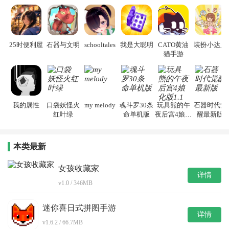
25时便利屋
石器与文明
schooltales
我是大聪明
CATO黄油
装扮小达人
猫手游
我的属性
口袋妖怪火
my melody
魂斗罗30条
玩具熊的午
石器时代觉
红叶绿
命单机版
夜后宫4娘化
醒最新版
版1.1
本类最新
女孩收藏家
详情
v1.0 / 346MB
迷你喜日式拼图手游
详情
v1.6.2 / 66.7MB