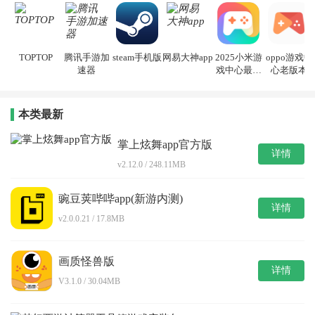
TOPTOP
腾讯手游加
steam手机版
网易大神app
2025小米游
oppo游戏中
速器
戏中心最新
心老版本
版本安装
本类最新
掌上炫舞app官方版
详情
v2.12.0 / 248.11MB
豌豆荚哔哔app(新游内测)
详情
v2.0.0.21 / 17.8MB
画质怪兽版
详情
V3.1.0 / 30.04MB