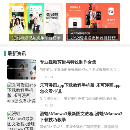
短剧与短视频娱乐平台榜单
小说阅读追更神器排行榜
最新资讯
专业视频剪辑与特效制作合集
想制作出专业级的短视频或Vlog？专业视频剪辑与特效制作大全专题为你提供了从剪辑、抠像到特效包装的全套解决方案。无论是添加炫酷的片头、进行精准的视频抠图，还是制...
06-24
乐可漫画app下载教程手机版-乐可漫画app
怎么看小说
乐可漫画APP，堪称主打免费与高清的在线漫画阅读神器。其官方版提供海量完整版漫画资源，无论是国内漫画，还是日漫、韩漫、台漫、美漫等国外漫画，应有尽有，随时供你阅读。只需轻点一下，便能直接进入阅读界面。不仅如此，乐可漫画最新版本更新速度极快，在这里，你总能抢先看到全网一手漫画章节内容！...
06-23
漫蛙3Manwa3最新图文教程-漫蛙3Manwa3
下载技巧教学
漫蛙MANWA3，汇聚全球热门漫画资源，涵盖韩漫、欧美漫画、国漫等多种类型，题材丰富多样，全方位满足用户阅读喜好。它不仅是阅读平台，更是创作平台，为广大用户打造零门槛创作环境。...