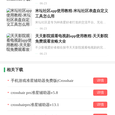
06-23
米坛社区app使用教程-米坛社区表盘自定义
工具怎么用
米坛社区是专为钟表爱好者打造的交流平台。无论你是初涉钟表领域的普通爱好者，还是拥有多年收藏经验的资深玩家，都能在此找到属于自己的天地。 无需注册，就能轻松参与其中。通过专业的讨论论坛与丰富的交互功能，你可与世界各地的钟表爱好者畅快交流。若你钟情于钟表，米坛社区无疑是值得一试的理想之选。在这里，你能获取最新的手表资讯，交流见解，提升鉴赏品味，让每一块手表都成为收藏故事中重要的一部分。感兴趣的朋友，不要错过下载机会。...
06-23
天天影院观看电视剧app使用教程-天天影院
免费观看攻略大全
不少影视爱好者都在探寻天天影院观看电视剧的完整方法，结合最新平台使用规则，本篇新手入门攻略全面讲解观看渠道、检索流程、播放设置以及画面模式调整等实用内容。全文适配手机、电脑等主流设备，步骤简洁易懂，无论是初次使用的新手，还是想要优化观影体验的用户，都能参照内容快速上手，熟练掌握平台各项操作技巧，轻松畅享影视内容。...
06-23
相关下载
手机游戏准星辅助器免费版(Crosshair
详情
Pro)v23.8
crosshair pro准星辅助器v5.8
详情
crosshairpro准星辅助器v13.1
详情