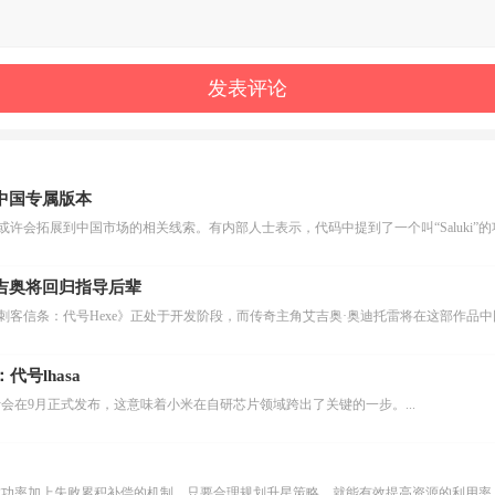
推中国专属版本
Pass服务或许会拓展到中国市场的相关线索。有内部人士表示，代码中提到了一个叫“Saluk
艾吉奥将回归指导后辈
系列新作《刺客信条：代号Hexe》正处于开发阶段，而传奇主角艾吉奥·奥迪托雷将在这部作品
号lhasa
计会在9月正式发布，这意味着小米在自研芯片领域跨出了关键的一步。...