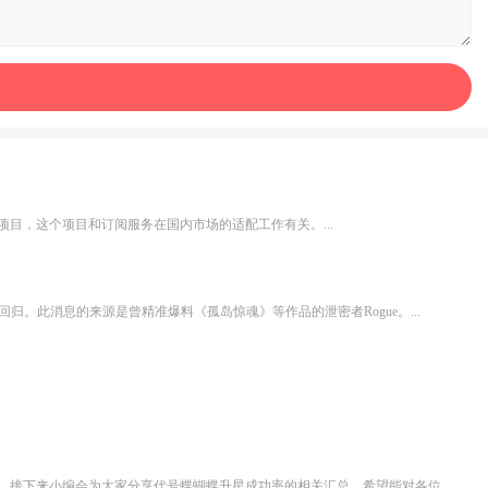
i”的项目，这个项目和订阅服务在国内市场的适配工作有关。...
中回归。此消息的来源是曾精准爆料《孤岛惊魂》等作品的泄密者Rogue。...
在《代号：蝶》这款游戏里，蝴蝶升星系统运用的是基础成功率加上失败累积补偿的机制，只要合理规划升星策略，就能有效提高资源的利用率。接下来小编会为大家分享代号蝶蝴蝶升星成功率的相关汇总，希望能对各位有所帮助。...