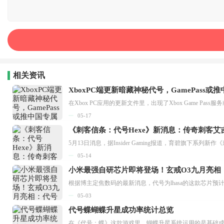
相关资讯
XboxPC端更新暗藏神秘代号，GamePass或
在Xbox PC应用的更新文件里，出现了Xbox Game 
05-17
《刺客信条：代号Hexe》新消息：传奇刺客
5月13日消息，据Insider Gaming报道，育碧旗下
05-14
小米最强自研芯片即将登场！玄戒O3九月亮相：代
根据博主定焦数码的最新消息，代号为lhasa的这款芯片预
05-03
代号蝶蝴蝶升星成功率统计总览