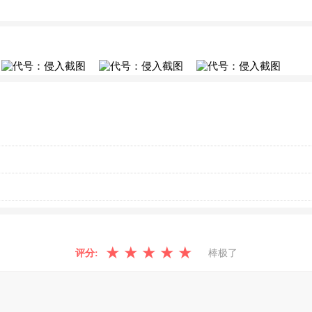
★
★
★
★
★
评分:
棒极了