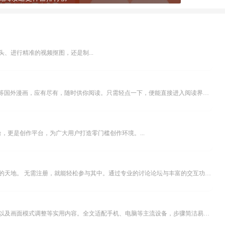
、进行精准的视频抠图，还是制...
乐可漫画APP，堪称主打免费与高清的在线漫画阅读神器。其官方版提供海量完整版漫画资源，无论是国内漫画，还是日漫、韩漫、台漫、美漫等国外漫画，应有尽有，随时供你阅读。只需轻点一下，便能直接进入阅读界面。不仅如此，乐可漫画最新版本更新速度极快，在这里，你总能抢先看到全网一手漫画章节内容！...
，更是创作平台，为广大用户打造零门槛创作环境。...
米坛社区是专为钟表爱好者打造的交流平台。无论你是初涉钟表领域的普通爱好者，还是拥有多年收藏经验的资深玩家，都能在此找到属于自己的天地。 无需注册，就能轻松参与其中。通过专业的讨论论坛与丰富的交互功能，你可与世界各地的钟表爱好者畅快交流。若你钟情于钟表，米坛社区无疑是值得一试的理想之选。在这里，你能获取最新的手表资讯，交流见解，提升鉴赏品味，让每一块手表都成为收藏故事中重要的一部分。感兴趣的朋友，不要错过下载机会。...
不少影视爱好者都在探寻天天影院观看电视剧的完整方法，结合最新平台使用规则，本篇新手入门攻略全面讲解观看渠道、检索流程、播放设置以及画面模式调整等实用内容。全文适配手机、电脑等主流设备，步骤简洁易懂，无论是初次使用的新手，还是想要优化观影体验的用户，都能参照内容快速上手，熟练掌握平台各项操作技巧，轻松畅享影视内容。...