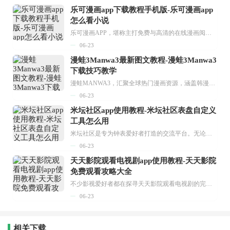
乐可漫画app下载教程手机版-乐可漫画app
怎么看小说
乐可漫画APP，堪称主打免费与高清的在线漫画阅读神器。其官方版提供海量完整版漫画资源，无论是国内漫画，还是日漫、韩漫、台漫、美漫等国外漫画，应有尽有，随时供你阅读。只需轻点一下，便能直接进入阅读界面。不仅如此，乐可漫画最新版本更新速度极快，在这里，你总能抢先看到全网一手漫画章节内容！...
06-23
漫蛙3Manwa3最新图文教程-漫蛙3Manwa3
下载技巧教学
漫蛙MANWA3，汇聚全球热门漫画资源，涵盖韩漫、欧美漫画、国漫等多种类型，题材丰富多样，全方位满足用户阅读喜好。它不仅是阅读平台，更是创作平台，为广大用户打造零门槛创作环境。...
06-23
米坛社区app使用教程-米坛社区表盘自定义
工具怎么用
米坛社区是专为钟表爱好者打造的交流平台。无论你是初涉钟表领域的普通爱好者，还是拥有多年收藏经验的资深玩家，都能在此找到属于自己的天地。 无需注册，就能轻松参与其中。通过专业的讨论论坛与丰富的交互功能，你可与世界各地的钟表爱好者畅快交流。若你钟情于钟表，米坛社区无疑是值得一试的理想之选。在这里，你能获取最新的手表资讯，交流见解，提升鉴赏品味，让每一块手表都成为收藏故事中重要的一部分。感兴趣的朋友，不要错过下载机会。...
06-23
天天影院观看电视剧app使用教程-天天影院
免费观看攻略大全
不少影视爱好者都在探寻天天影院观看电视剧的完整方法，结合最新平台使用规则，本篇新手入门攻略全面讲解观看渠道、检索流程、播放设置以及画面模式调整等实用内容。全文适配手机、电脑等主流设备，步骤简洁易懂，无论是初次使用的新手，还是想要优化观影体验的用户，都能参照内容快速上手，熟练掌握平台各项操作技巧，轻松畅享影视内容。...
06-23
相关下载