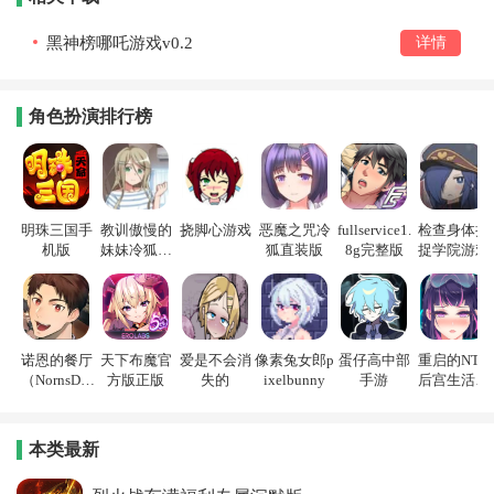
黑神榜哪吒游戏v0.2
详情
角色扮演排行榜
明珠三国手
教训傲慢的
挠脚心游戏
恶魔之咒冷
fullservice1.
检查身体捕
机版
妹妹冷狐游
狐直装版
8g完整版
捉学院游戏
戏
诺恩的餐厅
天下布魔官
爱是不会消
像素兔女郎p
蛋仔高中部
重启的NTR
（NornsDin
方版正版
失的
ixelbunny
手游
后宫生活游
e）
戏
本类最新