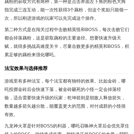
藕粉的获取方式有两种，第一种是点击界面左下角的粉色大拇
指完成三连互动，能一次性获得3个藕粉，但这个奖励只能领一
次，所以刚进游戏的玩家可以先完成这个操作。
第二种方式是在闯关过程中击败精英怪和BOSS，每次击败它们
都会掉落藕粉，这是获取藕粉的主要途径。想要快速升级天
赋，就得多挑战高难度关卡，尽量击败更多的精英和BOSS，积
累足够的藕粉来强化哪吒。
法宝效果与选择推荐
游戏里有多种法宝，每个法宝都有独特的效果。比如金砖，哪
吒投掷金砖后会快速下落，被金砖砸死的小怪一定会掉落经
验，适合需要快速升级的玩家；乾坤箭则是朝敌人释放箭矢，
数量越多箭矢越分散，能覆盖更大的范围，对付成群的小怪很
有效。
九龙神火罩是针对BOSS的利器，哪吒召唤神火罩后会优先罩住