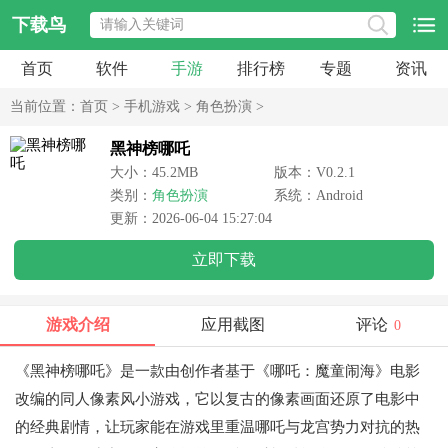
下载鸟
首页
软件
手游
排行榜
专题
资讯
当前位置：
首页
>
手机游戏
>
角色扮演
>
黑神榜哪吒
大小：45.2MB
版本：V0.2.1
类别：
角色扮演
系统：Android
更新：2026-06-04 15:27:04
立即下载
游戏介绍
应用截图
评论
0
《黑神榜哪吒》是一款由创作者基于《哪吒：魔童闹海》电影
改编的同人像素风小游戏，它以复古的像素画面还原了电影中
的经典剧情，让玩家能在游戏里重温哪吒与龙宫势力对抗的热