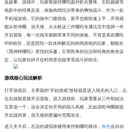
血故事。游戏中，玩家将操控哪吒面对虾兵蟹将、石矶娘娘等
电影中的经典反派，体验肉鸽玩法带来的爽快战斗。作为一款
手机端游戏，它的操作门槛很低，新手也能快速上手，开局就
能从乾坤圈、混天绫、火尖枪这三件哪吒专属法宝中选择一件
开启冒险，每一次闯关都能带来不同的体验。不管是喜欢哪吒
IP的粉丝，还是想找一款休闲解压的肉鸽游戏的玩家，都能在
《黑神榜哪吒》里找到乐趣，它用简单的玩法和经典的角色设
定，让玩家在碎片化时间里也能享受战斗的快乐。
游戏核心玩法解析
打开游戏后，主界面的“开始游戏”按钮就是进入闯关的入口，点
击后就能直接开启冒险。进入游戏前，玩家需要从三件初始法
宝里选一个，这会决定你开局的战斗风格，比如选乾坤圈能提
升近战伤害，混天绫则更偏向范围攻击。
进入关卡后，左边的虚拟按键用来控制哪吒移动，
角色
会自动