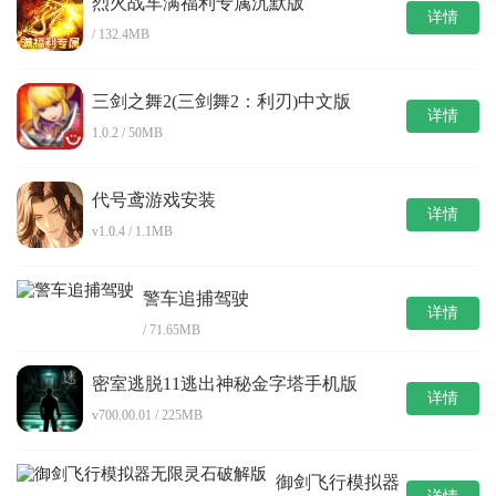
烈火战车满福利专属沉默版
详情
/ 132.4MB
三剑之舞2(三剑舞2：利刃)中文版
详情
1.0.2 / 50MB
代号鸢游戏安装
详情
v1.0.4 / 1.1MB
警车追捕驾驶
详情
/ 71.65MB
密室逃脱11逃出神秘金字塔手机版
详情
v700.00.01 / 225MB
御剑飞行模拟器