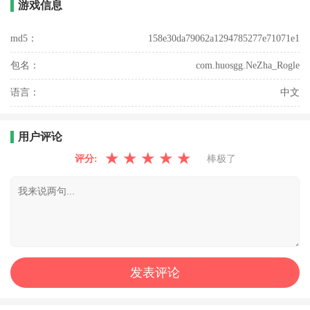
游戏信息
md5：
158e30da79062a1294785277e71071e1
包名：
com.huosgg.NeZha_Rogle
语言：
中文
用户评论
★
★
★
★
★
评分:
棒极了