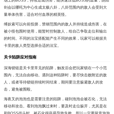
场上的BOSS，持续造成伤害，能快速压低BOSS的血量；阴阳
剑会以哪吒为中心生成太极八卦，八卦范围内的敌人会受到大
量单体伤害，适合对付血厚的精英怪。
缚妖索可以向前投掷，禁锢范围内的敌人并持续造成伤害，在
被小怪包围时使用，能暂时控制敌人，给自己争取走位和输出
的时间。不同的法宝搭配能产生不同的效果，玩家可以根据关
卡里的敌人类型选择合适的法宝。
关卡陷阱应对指南
深海锁链是关卡里常见的陷阱，触发后会把玩家锁在一个小范
围内，无法自由移动。遇到这种陷阱时，要尽快击败附近的敌
人，或者等待锁链持续时间结束，期间要注意躲避敌人的攻
击，避免被围殴。
海夜叉的泡泡也是需要注意的陷阱，碰到泡泡会被石化，无法
移动和攻击。看到泡泡飘过来时，要及时走位躲开，尤其是在
和BOSS战斗时，被石化很容易导致失败，所以一定要留意泡泡