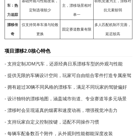
基础外观与性能改装，
联机
竞速
为主，漂移对
车：热
主，漂移场景相对
定制选项较少
抗元素较弱
力追踪
单一
漂移传
仅支持简单车漆与轮毂
多人匹配机制不完善，
固定赛道数量有限
奇
更换
延迟较高
项目漂移2.0核心特色
- 支持定制JDM汽车，还原经典日系漂移车型的外观与性能
- 提供无限的车辆设计空间，玩家可自由组合零件打造专属座驾
- 拥有超过30辆不同风格的漂移车，满足不同玩家的驾驶偏好
- 设计独特的漂移地图，涵盖城市街道、专业赛道等多元场景
- 漂移时会呈现逼真的烟雾和速度动画，增强视觉冲击力
- 支持玩家自定义控制按键，适配不同操作习惯
- 每辆车配备数百个附件，从外观到性能都能深度改装