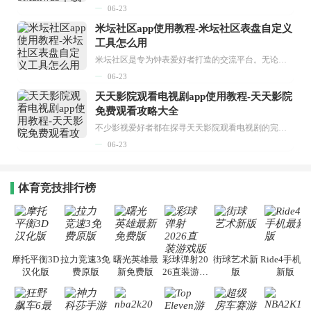
06-23
米坛社区app使用教程-米坛社区表盘自定义
工具怎么用
米坛社区是专为钟表爱好者打造的交流平台。无论你是初涉钟表领域的普通爱好者，还是拥有多年收藏经验的资深玩家，都能在此找到属于自己的天地。 无需注册，就能轻松参与其中。通过专业的讨论论坛与丰富的交互功能，你可与世界各地的钟表爱好者畅快交流。若你钟情于钟表，米坛社区无疑是值得一试的理想之选。在这里，你能获取最新的手表资讯，交流见解，提升鉴赏品味，让每一块手表都成为收藏故事中重要的一部分。感兴趣的朋友，不要错过下载机会。...
06-23
天天影院观看电视剧app使用教程-天天影院
免费观看攻略大全
不少影视爱好者都在探寻天天影院观看电视剧的完整方法，结合最新平台使用规则，本篇新手入门攻略全面讲解观看渠道、检索流程、播放设置以及画面模式调整等实用内容。全文适配手机、电脑等主流设备，步骤简洁易懂，无论是初次使用的新手，还是想要优化观影体验的用户，都能参照内容快速上手，熟练掌握平台各项操作技巧，轻松畅享影视内容。...
06-23
体育竞技排行榜
摩托平衡3D
拉力竞速3免
曙光英雄最
彩球弹射20
街球艺术新
Ride4手机最
汉化版
费原版
新免费版
26直装游戏
版
新版
版