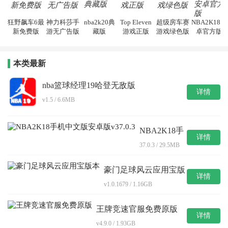
狂野飙车6最
神力科莎手
nba2k20典
Top Eleven
超级房车赛
NBA2K18安
新免费版
游无广告版
藏版
游戏正版
游戏绿色版
卓官方版
本类最新
nba篮球经理19哈登无敌版
详情
v1.5 / 6.6MB
NBA2K18手
详情
机中文版安
37.0.3 / 29.5MB
卓版v37.0.3
豪门足球风云应用宝版
详情
本
v1.0.1679 / 1.16GB
王牌竞速官服免费原版
详情
v4.9.0 / 1.93GB