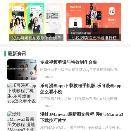
短剧与短视频娱乐平台榜单
小说阅读追更神器排行榜
最新资讯
专业视频剪辑与特效制作合集
想制作出专业级的短视频或Vlog？专业视频剪辑与特效制作大全专题为你提供了从剪辑、抠像到特效包装的全套解决方案。无论是添加炫酷的片头、进行精准的视频抠图，还是制...
06-24
乐可漫画app下载教程手机版-乐可漫画app
怎么看小说
乐可漫画APP，堪称主打免费与高清的在线漫画阅读神器。其官方版提供海量完整版漫画资源，无论是国内漫画，还是日漫、韩漫、台漫、美漫等国外漫画，应有尽有，随时供你阅读。只需轻点一下，便能直接进入阅读界面。不仅如此，乐可漫画最新版本更新速度极快，在这里，你总能抢先看到全网一手漫画章节内容！...
06-23
漫蛙3Manwa3最新图文教程-漫蛙3Manwa3
下载技巧教学
漫蛙MANWA3，汇聚全球热门漫画资源，涵盖韩漫、欧美漫画、国漫等多种类型，题材丰富多样，全方位满足用户阅读喜好。它不仅是阅读平台，更是创作平台，为广大用户打造零门槛创作环境。...