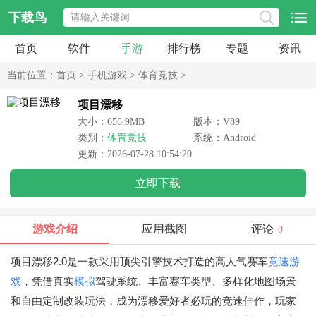
下载鸟
首页
软件
手游
排行榜
专题
资讯
当前位置：
首页
>
手机游戏
>
体育竞技
>
项目漂移
大小：656.9MB
版本：V89
类别：
体育竞技
系统：Android
更新：2026-07-28 10:54:20
立即下载
游戏介绍
应用截图
评论
0
项目漂移2.0是一款采用顶尖引擎技术打造的高人气赛车
竞速游
戏
，凭借真实
模拟
驾驶系统、丰富赛车类型、多样化地图场景
和自由定制改装玩法，成为漂移爱好者必玩的竞速佳作，玩家