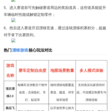
5、进入赛道前可先触碰赛道周边的奖励道具，这些道具能提升
车辆临时性能或解锁定制零件；
6、然后进入赛道开启漂移竞速，通过连续漂移积累积分，超越
对手拿下比赛胜利。
热门
漂移游戏
核心玩法对比
游戏
赛车定制自由度
地图场景数量
多人模式体验
名称
每辆车支持数百个附件
独特漂移地图覆盖
支持真实玩家房间对
项目漂
改装，含保险杠、车
赛道、隧道、停车
战，可炫耀定制赛车与
移2.0
灯、贴花等
场等场景
漂移技能
极品飞
以开放世界公路为