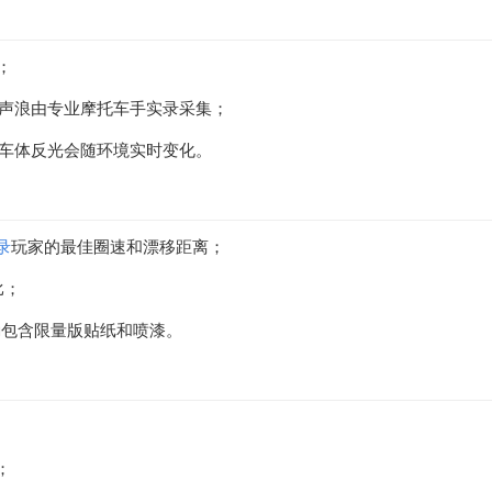
；
擎声浪由专业摩托车手实录采集；
，车体反光会随环境实时变化。
录
玩家的最佳圈速和漂移距离；
比；
励包含限量版贴纸和喷漆。
；