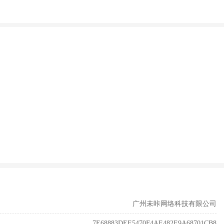
广州未咔网络科技有限公司
7E68883DEE5470F4AE482E9A68701CB8