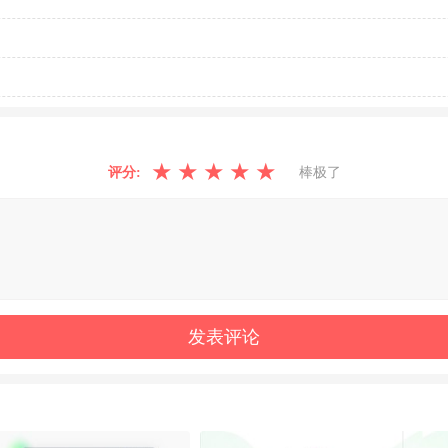
★
★
★
★
★
评分:
棒极了