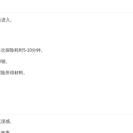
速进入。
次探险耗时5-10分钟。
解锁。
探险所得材料。
沉浸感。
务效率。