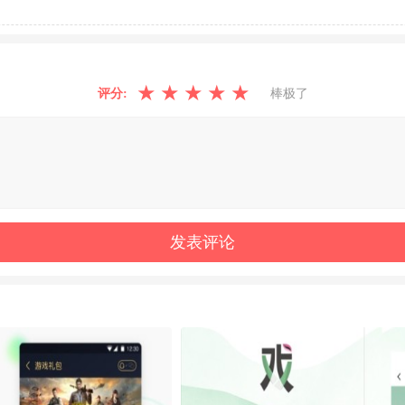
★
★
★
★
★
评分:
棒极了