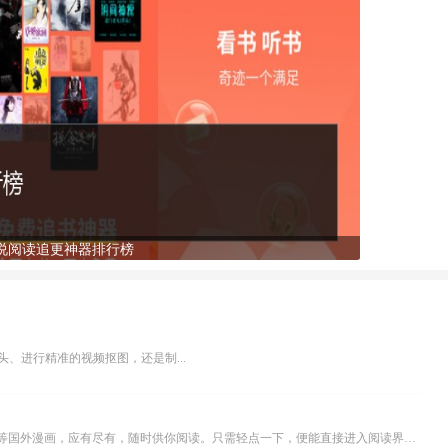
说阅读追更神器排行榜
、进行精准的视频抠图，还是制...
乐可漫画APP，堪称主打免费与高清的在线漫画阅读神器。其官方版提供海量完整版漫画资源，无论是国内漫画，还是日漫、韩漫、台漫、美漫等国外漫画，应有尽有，随时供你阅读。只需轻点一下，便能直接进入阅读界面。不仅如此，乐可漫画最新版本更新速度极快，在这里，你总能抢先看到全网一手漫画章节内容！...