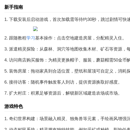
新手指南
1. 下载安装后启动游戏，首次加载需等待约30秒，跳过剧情可快
2. 跟随教程
学习
基本操作：点击空地建造房屋，分配精灵入住。
3. 派遣精灵探险：从森林、洞穴等地图收集木材、矿石等资源，每
4. 访问商店购买服饰：为精灵更换帽子、服装，蘑菇帽需50金币
5. 装饰房屋：拖动家具到合适位置，壁纸和屋顶可自定义，消耗
6. 接待访客：随机事件触发客人到访，提供资源换取好感度。
7. 扩大村庄：积累足够资源后，解锁新区域建造农场或市场。
游戏特色
1. 奇幻世界构建：场景融入精灵、独角兽等元素，手绘画风增强
2. 动态村民系统：精灵拥有独特技能，例如采矿或种植，影响任