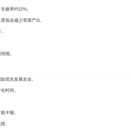
失败率约15%。
意度低会减少资源产出。
坏。
。
新技能。
例如优先发展农业。
片化时间。
可能卡顿。
试错。