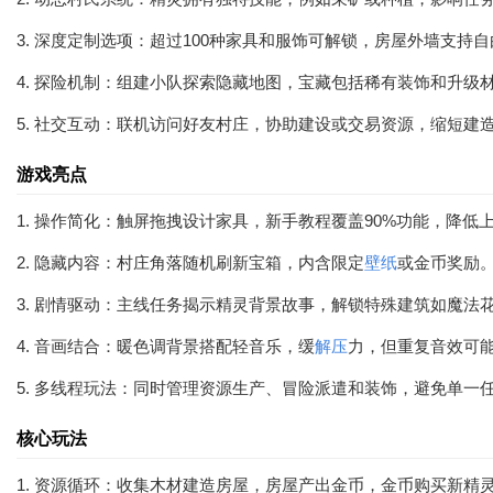
3. 深度定制选项：超过100种家具和服饰可解锁，房屋外墙支持
4. 探险机制：组建小队探索隐藏地图，宝藏包括稀有装饰和升级
5. 社交互动：联机访问好友村庄，协助建设或交易资源，缩短建
游戏亮点
1. 操作简化：触屏拖拽设计家具，新手教程覆盖90%功能，降低
2. 隐藏内容：村庄角落随机刷新宝箱，内含限定
壁纸
或金币奖励
3. 剧情驱动：主线任务揭示精灵背景故事，解锁特殊建筑如魔法
4. 音画结合：暖色调背景搭配轻音乐，缓
解压
力，但重复音效可
5. 多线程玩法：同时管理资源生产、冒险派遣和装饰，避免单一
核心玩法
1. 资源循环：收集木材建造房屋，房屋产出金币，金币购买新精