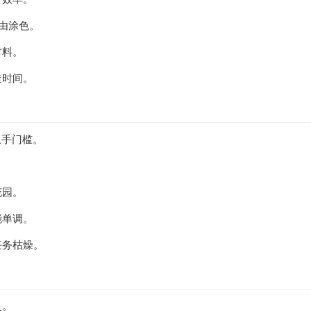
自由涂色。
材料。
造时间。
上手门槛。
。
花园。
能单调。
任务枯燥。
灵。