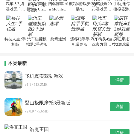
汽车大乱斗
皇家汽车碰
四驱赛车 Al
航程4游戏安
3D驾驶课20
手动挡汽车
游戏无广告
撞 Car Crash
a Mobile游
装包
26游戏无广
模拟器游戏
版
Royale免费
戏完整版
告版
安装包
版
特技人生2手
汽车碰撞模
終焉逢瀬
漂移猎手手
汽车街头4游
疯狂摩托车
机版
拟器2手游版
机最新版
戏官方最新
技2游戏最新
版
版
本类最新
飞机真实驾驶游戏
详情
v1.1 / 113.2MB
登山极限摩托3最新版
详情
v2.0.9 / 75.6MB
洛克王国
详情