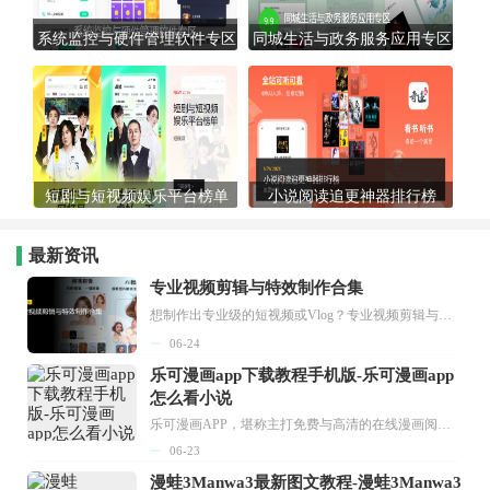
系统监控与硬件管理软件专区
同城生活与政务服务应用专区
短剧与短视频娱乐平台榜单
小说阅读追更神器排行榜
最新资讯
专业视频剪辑与特效制作合集
想制作出专业级的短视频或Vlog？专业视频剪辑与特效制作大全专题为你提供了从剪辑、抠像到特效包装的全套解决方案。无论是添加炫酷的片头、进行精准的视频抠图，还是制...
06-24
乐可漫画app下载教程手机版-乐可漫画app
怎么看小说
乐可漫画APP，堪称主打免费与高清的在线漫画阅读神器。其官方版提供海量完整版漫画资源，无论是国内漫画，还是日漫、韩漫、台漫、美漫等国外漫画，应有尽有，随时供你阅读。只需轻点一下，便能直接进入阅读界面。不仅如此，乐可漫画最新版本更新速度极快，在这里，你总能抢先看到全网一手漫画章节内容！...
06-23
漫蛙3Manwa3最新图文教程-漫蛙3Manwa3