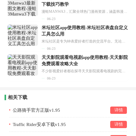
下载技巧教学
漫蛙MANWA3，汇聚全球热门漫画资源，涵盖韩漫、欧美漫画、国漫等多种类型，题材丰富多样，全方位满足用户阅读喜好。它不仅是阅读平台，更是创作平台，为广大用户打造零门槛创作环境。...
06-23
米坛社区app使用教程-米坛社区表盘自定义
工具怎么用
米坛社区是专为钟表爱好者打造的交流平台。无论你是初涉钟表领域的普通爱好者，还是拥有多年收藏经验的资深玩家，都能在此找到属于自己的天地。 无需注册，就能轻松参与其中。通过专业的讨论论坛与丰富的交互功能，你可与世界各地的钟表爱好者畅快交流。若你钟情于钟表，米坛社区无疑是值得一试的理想之选。在这里，你能获取最新的手表资讯，交流见解，提升鉴赏品味，让每一块手表都成为收藏故事中重要的一部分。感兴趣的朋友，不要错过下载机会。...
06-23
天天影院观看电视剧app使用教程-天天影院
免费观看攻略大全
不少影视爱好者都在探寻天天影院观看电视剧的完整方法，结合最新平台使用规则，本篇新手入门攻略全面讲解观看渠道、检索流程、播放设置以及画面模式调整等实用内容。全文适配手机、电脑等主流设备，步骤简洁易懂，无论是初次使用的新手，还是想要优化观影体验的用户，都能参照内容快速上手，熟练掌握平台各项操作技巧，轻松畅享影视内容。...
06-23
相关下载
公路骑手官方正版v1.95
详情
Traffic Rider安卓下载v1.95
详情