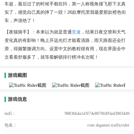
车超，最后过了的时候手都在抖，第一人称视角撞飞那下太真
实了，感觉自己真的摔了一跤！26款摩托里我最爱那款橙色街
车，声浪绝了！
【夜猫骑手】：本来以为就是普通
竞速
，结果日夜交替和天气
变化真的有影响！晚上开远光灯才能看清路，雨天路面还会打
滑，得频繁微调方向。设置中文的教程很有用，现在界面全中
文看着舒服多了，就等着解锁排行榜冲名次呢！
游戏截图
游戏信息
md5：
9883bbda1d3f74e8070fd93ed3803449
包名：
com.skgames.trafficrider