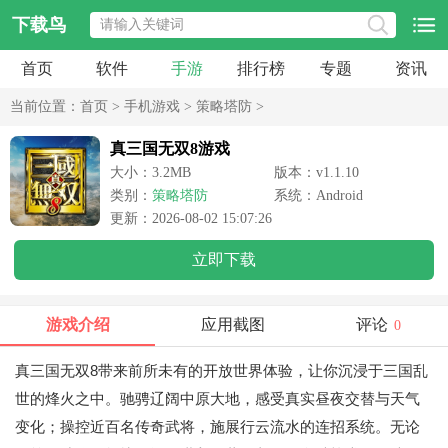
下载鸟
首页
软件
手游
排行榜
专题
资讯
当前位置：
首页
>
手机游戏
>
策略塔防
>
真三国无双8游戏
大小：3.2MB
版本：v1.1.10
类别：
策略塔防
系统：Android
更新：2026-08-02 15:07:26
立即下载
游戏介绍
应用截图
评论
0
真三国无双8带来前所未有的开放世界体验，让你沉浸于三国乱
世的烽火之中。驰骋辽阔中原大地，感受真实昼夜交替与天气
变化；操控近百名传奇武将，施展行云流水的连招系统。无论