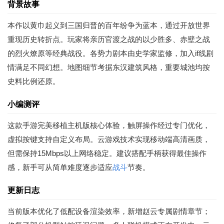
背景故事
本作以黄巾起义到三国归晋的百年纷争为蓝本，通过开放世界
重现历史转折点。玩家将亲历官渡之战的以少胜多、赤壁之战
的烈火燎原等经典战役。各势力剧本由史学家监修，加入if线剧
情满足不同幻想。地图细节考据东汉建筑风格，重要城池均按
史料比例还原。
小编测评
这款手游完美移植主机版核心体验，触屏操作经过专门优化，
虚拟按键支持自定义布局。云游戏技术实现移动端高清画质，
但需保持15Mbps以上网络稳定。建议搭配手柄获得最佳操作
感，新手可从简单难度逐步适应
战斗
节奏。
更新日志
当前版本优化了低配设备渲染效率，新增赵云专属剧情章节；