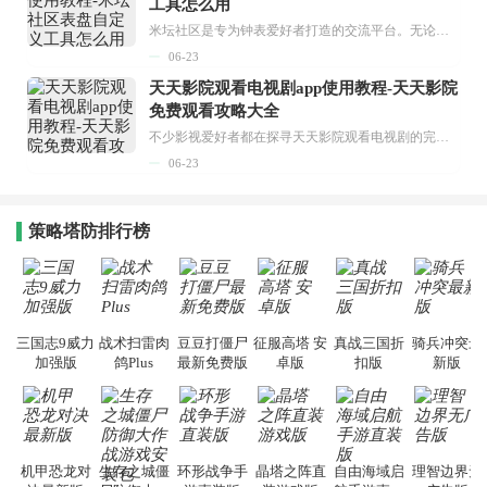
工具怎么用
米坛社区是专为钟表爱好者打造的交流平台。无论你是初涉钟表领域的普通爱好者，还是拥有多年收藏经验的资深玩家，都能在此找到属于自己的天地。 无需注册，就能轻松参与其中。通过专业的讨论论坛与丰富的交互功能，你可与世界各地的钟表爱好者畅快交流。若你钟情于钟表，米坛社区无疑是值得一试的理想之选。在这里，你能获取最新的手表资讯，交流见解，提升鉴赏品味，让每一块手表都成为收藏故事中重要的一部分。感兴趣的朋友，不要错过下载机会。...
06-23
天天影院观看电视剧app使用教程-天天影院
免费观看攻略大全
不少影视爱好者都在探寻天天影院观看电视剧的完整方法，结合最新平台使用规则，本篇新手入门攻略全面讲解观看渠道、检索流程、播放设置以及画面模式调整等实用内容。全文适配手机、电脑等主流设备，步骤简洁易懂，无论是初次使用的新手，还是想要优化观影体验的用户，都能参照内容快速上手，熟练掌握平台各项操作技巧，轻松畅享影视内容。...
06-23
策略塔防排行榜
三国志9威力
战术扫雷肉
豆豆打僵尸
征服高塔 安
真战三国折
骑兵冲突最
加强版
鸽Plus
最新免费版
卓版
扣版
新版
机甲恐龙对
生存之城僵
环形战争手
晶塔之阵直
自由海域启
理智边界无