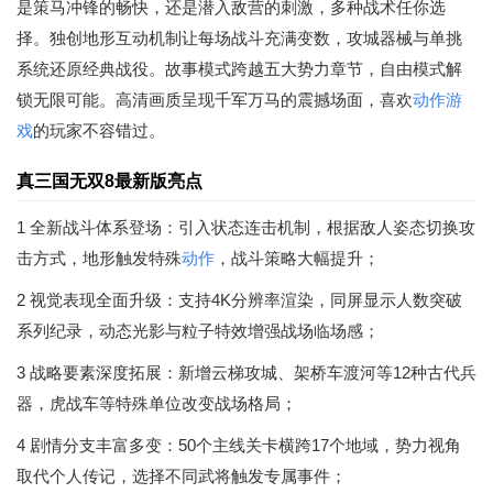
是策马冲锋的畅快，还是潜入敌营的刺激，多种战术任你选
择。独创地形互动机制让每场战斗充满变数，攻城器械与单挑
系统还原经典战役。故事模式跨越五大势力章节，自由模式解
锁无限可能。高清画质呈现千军万马的震撼场面，喜欢
动作游
戏
的玩家不容错过。
真三国无双8最新版亮点
1 全新战斗体系登场：引入状态连击机制，根据敌人姿态切换攻
击方式，地形触发特殊
动作
，战斗策略大幅提升；
2 视觉表现全面升级：支持4K分辨率渲染，同屏显示人数突破
系列纪录，动态光影与粒子特效增强战场临场感；
3 战略要素深度拓展：新增云梯攻城、架桥车渡河等12种古代兵
器，虎战车等特殊单位改变战场格局；
4 剧情分支丰富多变：50个主线关卡横跨17个地域，势力视角
取代个人传记，选择不同武将触发专属事件；