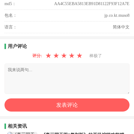
md5：
AA4C55EBA5813EB91D81122F93F12A7E
包名：
jp.co.kt.muso8
语言：
简体中文
用户评论
★
★
★
★
★
评分:
棒极了
相关资讯