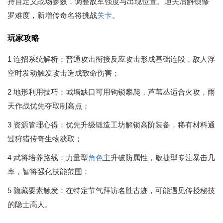
持自定义战场参数，调整敌军强度与出现位置。通关后解锁修
罗难度，新增传奇名将挑战
关卡
。
玩家攻略
1 连招系统解析：普通攻击衔接反应攻击形成基础连段，敌人浮
空时发动触发攻击造成致命伤害；
2 地形利用技巧：城墙缺口可用钩锁攀爬，芦苇丛适合火攻，雨
天作战优先夺取制高点；
3 资源管理心得：优先升级锻造工坊解锁高阶装备，稀有材料通
过狩猎传奇生物获取；
4 武将培养路线：力量型
角色
主升破防属性，敏捷型专注暴击几
率，智将强化技能范围；
5 隐藏要素触发：在特定节气拜访名胜古迹，可能遇见传授秘技
的隐士高人。