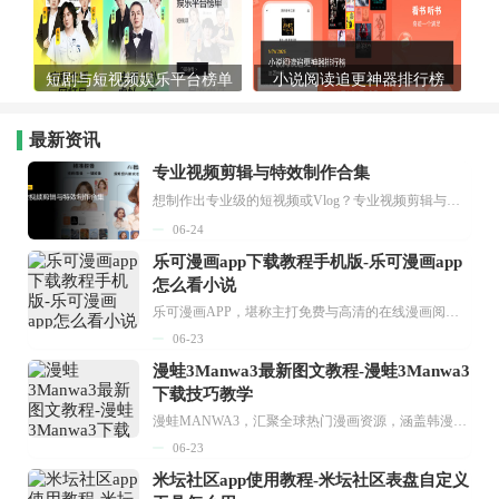
短剧与短视频娱乐平台榜单
小说阅读追更神器排行榜
最新资讯
专业视频剪辑与特效制作合集
想制作出专业级的短视频或Vlog？专业视频剪辑与特效制作大全专题为你提供了从剪辑、抠像到特效包装的全套解决方案。无论是添加炫酷的片头、进行精准的视频抠图，还是制...
06-24
乐可漫画app下载教程手机版-乐可漫画app
怎么看小说
乐可漫画APP，堪称主打免费与高清的在线漫画阅读神器。其官方版提供海量完整版漫画资源，无论是国内漫画，还是日漫、韩漫、台漫、美漫等国外漫画，应有尽有，随时供你阅读。只需轻点一下，便能直接进入阅读界面。不仅如此，乐可漫画最新版本更新速度极快，在这里，你总能抢先看到全网一手漫画章节内容！...
06-23
漫蛙3Manwa3最新图文教程-漫蛙3Manwa3
下载技巧教学
漫蛙MANWA3，汇聚全球热门漫画资源，涵盖韩漫、欧美漫画、国漫等多种类型，题材丰富多样，全方位满足用户阅读喜好。它不仅是阅读平台，更是创作平台，为广大用户打造零门槛创作环境。...
06-23
米坛社区app使用教程-米坛社区表盘自定义