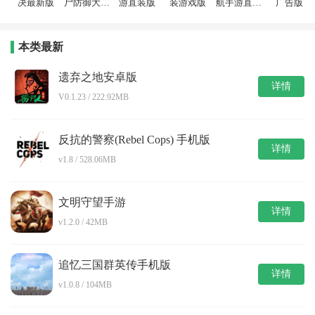
决最新版
尸防御大作
游直装版
装游戏版
航手游直装
广告版
战游戏安装
版
包
本类最新
遗弃之地安卓版
详情
V0.1.23 / 222.92MB
反抗的警察(Rebel Cops) 手机版
详情
v1.8 / 528.06MB
文明守望手游
详情
v1.2.0 / 42MB
追忆三国群英传手机版
详情
v1.0.8 / 104MB