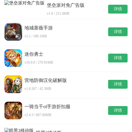
堡垒派对免广告版
详情
v1.0 / 215.4MB
地城蔷薇手游
详情
v5.1 / 189.1MB
迷你勇士
详情
v10.0.0 / 279.91MB
营地防御汉化破解版
详情
v1.0.267 / 42.3MB
一骑当千ol手游折扣服
详情
v2.4.3 / 607.66MB