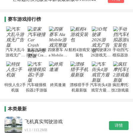
赛车游戏排行榜
汽车大乱斗
皇家汽车碰
四驱赛车 Al
航程4游戏安
3D驾驶课20
手动挡汽车
游戏无广告
撞 Car Crash
a Mobile游
装包
26游戏无广
模拟器游戏
版
Royale免费
戏完整版
告版
安装包
版
特技人生2手
汽车碰撞模
終焉逢瀬
漂移猎手手
汽车街头4游
疯狂摩托车
机版
拟器2手游版
机最新版
戏官方最新
技2游戏最新
版
版
本类最新
飞机真实驾驶游戏
详情
v1.1 / 113.2MB