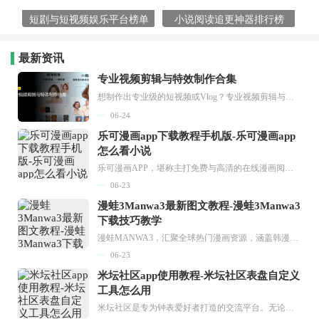
短剧与短视频娱乐平台榜单
小说阅读追更神器排行榜
最新资讯
专业视频剪辑与特效制作合集
想制作出专业级的短视频或Vlog？专业视频剪辑与特效制作大全专题为你提供了从剪辑、抠像到特效包装的全套解决方案。无论是添加炫酷的片头、进行精准的视频抠图，还是制...
06-24
乐可漫画app下载教程手机版-乐可漫画app
怎么看小说
乐可漫画APP，堪称主打免费与高清的在线漫画阅读神器。其官方版提供海量完整版漫画资源，无论是国内漫画，还是日漫、韩漫、台漫、美漫等国外漫画，应有尽有，随时供你阅读。只需轻点一下，便能直接进入阅读界面。不仅如此，乐可漫画最新版本更新速度极快，在这里，你总能抢先看到全网一手漫画章节内容！...
06-23
漫蛙3Manwa3最新图文教程-漫蛙3Manwa3
下载技巧教学
漫蛙MANWA3，汇聚全球热门漫画资源，涵盖韩漫、欧美漫画、国漫等多种类型，题材丰富多样，全方位满足用户阅读喜好。它不仅是阅读平台，更是创作平台，为广大用户打造零门槛创作环境。...
06-23
米坛社区app使用教程-米坛社区表盘自定义
工具怎么用
米坛社区是专为钟表爱好者打造的交流平台。无论你是初涉钟表领域的普通爱好者，还是拥有多年收藏经验的资深玩家，都能在此找到属于自己的天地。 无需注册，就能轻松参与其中。通过专业的讨论论坛与丰富的交互功能，你可与世界各地的钟表爱好者畅快交流。若你钟情于钟表，米坛社区无疑是值得一试的理想之选。在这里，你能获取最新的手表资讯，交流见解，提升鉴赏品味，让每一块手表都成为收藏故事中重要的一部分。感兴趣的朋友，不要错过下载机会。...