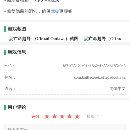
- 新增板条箱，优化小径玩法
- 修复隐藏的洞穴，确保
驾驶
更顺畅
游戏截图
游戏信息
md5：
fd31f65121c91d18b2c1b55db185a9d3
包名：
com.battlecreek.offroadoutlaws
语言：
简体中文
用户评论
★
★
★
★
★
评分:
棒极了