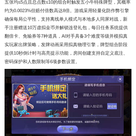
五张均≤5点且总点数≤10的组合时触发五小牛特殊牌型，其概率
约为0.0023%但赔付倍数高达8倍。游戏采用轻量化防作弊引擎
确保每局公平性，支持离线单人模式与本地多人同屏对战，新
手注册赠送10万虚拟金币并解锁连登礼包，每日任务系统提供
翻倍卡、免输券等7种道具，AI对手具备3个难度等级并模拟真
实玩家出牌策略，发牌动画采用拟真物理引擎，牌型组合阶段
提供10秒倒计时与高亮提示功能，房间创建支持自定义底注、
密码保护和人数限制等6项参数设置。