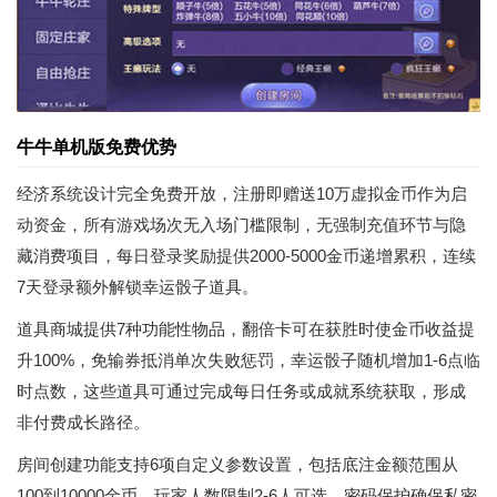
牛牛单机版免费优势
经济系统设计完全免费开放，注册即赠送10万虚拟金币作为启
动资金，所有游戏场次无入场门槛限制，无强制充值环节与隐
藏消费项目，每日登录奖励提供2000-5000金币递增累积，连续
7天登录额外解锁幸运骰子道具。
道具商城提供7种功能性物品，翻倍卡可在获胜时使金币收益提
升100%，免输券抵消单次失败惩罚，幸运骰子随机增加1-6点临
时点数，这些道具可通过完成每日任务或成就系统获取，形成
非付费成长路径。
房间创建功能支持6项自定义参数设置，包括底注金额范围从
100到10000金币，玩家人数限制2-6人可选，密码保护确保私密