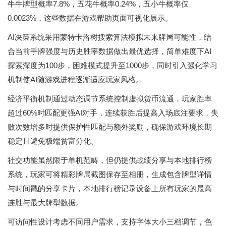
牛牛牌型概率7.8%，五花牛概率0.24%，五小牛概率仅
0.0023%，这些数据在游戏帮助页面可视化展示。
AI决策系统采用蒙特卡洛树搜索算法模拟未来牌局可能性，结
合当前手牌强度与历史胜率数据做出最优选择，简单难度下AI
探索深度为100步，困难模式提升至1000步，同时引入强化学习
机制使AI随游戏进程逐渐适应玩家风格。
经济平衡机制通过动态调节系统控制虚拟货币流通，玩家胜率
超过60%时匹配更强AI对手，连续获胜后提高入场底注要求，失
败次数增多时提供保护性匹配与额外奖励，确保游戏环境长期
稳定且避免极端贫富分化。
社交功能虽然限于单机范畴，但仍提供战绩分享与本地排行榜
系统，玩家可将精彩牌局截图保存至相册，生成包含牌型详情
与时间戳的分享卡片，本地排行榜记录设备上所有玩家的最高
连胜与最大牌型数据。
可访问性设计考虑不同用户需求，支持字体大小三档调节，色