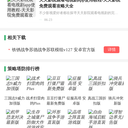
免费观看攻略大全
不少影视爱好者都在探寻天天影院观看电视剧的完整方法，结合最新平台使用规则，本篇新手入门攻略全面讲解观看渠道、检索流程、播放设置以及画面模式调整等实用内容。全文适配手机、电脑等主流设备，步骤简洁易懂，无论是初次使用的新手，还是想要优化观影体验的用户，都能参照内容快速上手，熟练掌握平台各项操作技巧，轻松畅享影视内容。...
06-23
相关下载
铁锈战争苏德战争苏联模组v127 安卓官方版
详情
策略塔防排行榜
三国志9威力
战术扫雷肉
豆豆打僵尸
征服高塔 安
真战三国折
骑兵冲突最
加强版
鸽Plus
最新免费版
卓版
扣版
新版