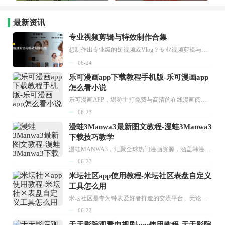
最新资讯
专业视频剪辑与特效制作合集
想制作出专业级的短视频或Vlog？专业视频剪辑与特效制作大全专题为你提供了从剪辑、抠像到特效包装的全套解决方案。无论是添加炫酷的片头、进行精准的视频抠图，还是制...
06-24
乐可漫画app下载教程手机版-乐可漫画app
怎么看小说
乐可漫画APP，堪称主打免费与高清的在线漫画阅读神器。其官方版提供海量完整版漫画资源，无论是国内漫画，还是日漫、韩漫、台漫、美漫等国外漫画，应有尽有，随时供你阅读。只需轻点一下，便能直接进入阅读界面。不仅如此，乐可漫画最新版本更新速度极快，在这里，你总能抢先看到全网一手漫画章节内容！...
06-23
漫蛙3Manwa3最新图文教程-漫蛙3Manwa3
下载技巧教学
漫蛙MANWA3，汇聚全球热门漫画资源，涵盖韩漫、欧美漫画、国漫等多种类型，题材丰富多样，全方位满足用户阅读喜好。它不仅是阅读平台，更是创作平台，为广大用户打造零门槛创作环境。...
06-23
米坛社区app使用教程-米坛社区表盘自定义
工具怎么用
米坛社区是专为钟表爱好者打造的交流平台。无论你是初涉钟表领域的普通爱好者，还是拥有多年收藏经验的资深玩家，都能在此找到属于自己的天地。 无需注册，就能轻松参与其中。通过专业的讨论论坛与丰富的交互功能，你可与世界各地的钟表爱好者畅快交流。若你钟情于钟表，米坛社区无疑是值得一试的理想之选。在这里，你能获取最新的手表资讯，交流见解，提升鉴赏品味，让每一块手表都成为收藏故事中重要的一部分。感兴趣的朋友，不要错过下载机会。...
06-23
天天影院观看电视剧app使用教程-天天影院