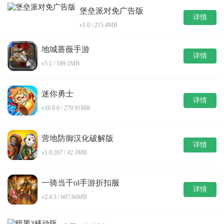
堡垒派对免广告版
详情
v1.0 / 215.4MB
地城蔷薇手游
详情
v5.1 / 189.1MB
迷你勇士
详情
v10.0.0 / 279.91MB
营地防御汉化破解版
详情
v1.0.267 / 42.3MB
一骑当千ol手游折扣服
详情
v2.4.3 / 607.66MB