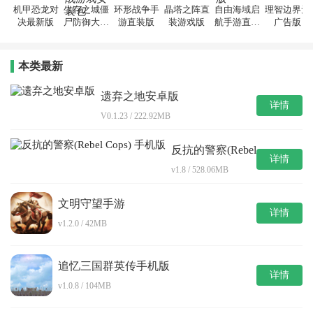
机甲恐龙对
生存之城僵
环形战争手
晶塔之阵直
自由海域启
理智边界无
决最新版
尸防御大作
游直装版
装游戏版
航手游直装
广告版
战游戏安装
版
包
本类最新
遗弃之地安卓版
详情
V0.1.23 / 222.92MB
反抗的警察(Rebel
详情
Cops) 手机版
v1.8 / 528.06MB
文明守望手游
详情
v1.2.0 / 42MB
追忆三国群英传手机版
详情
v1.0.8 / 104MB