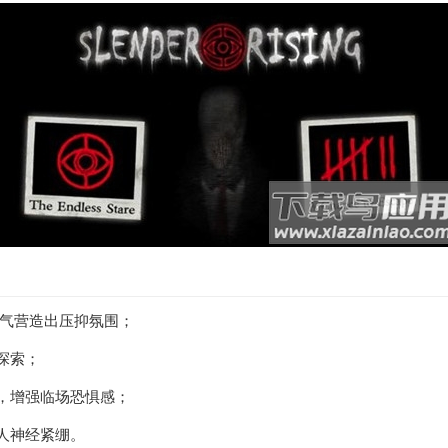
雾气营造出压抑氛围；
探索；
，增强临场恐惧感；
人神经紧绷。