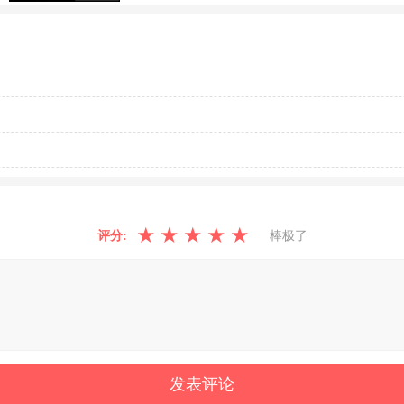
★
★
★
★
★
评分:
棒极了