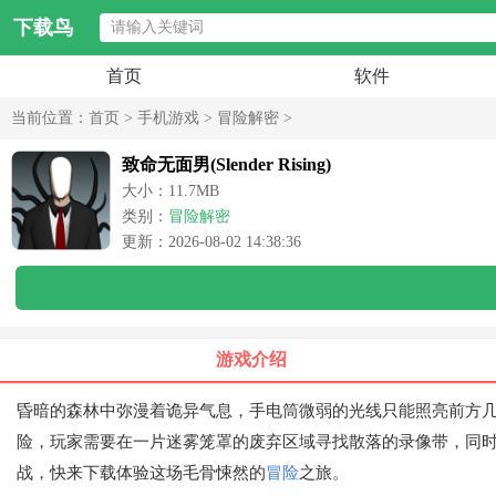
下载鸟
首页
软件
当前位置：
首页
>
手机游戏
>
冒险解密
>
致命无面男(Slender Rising)
大小：11.7MB
类别：
冒险解密
更新：2026-08-02 14:38:36
游戏介绍
昏暗的森林中弥漫着诡异气息，手电筒微弱的光线只能照亮前方
险，玩家需要在一片迷雾笼罩的废弃区域寻找散落的录像带，同
战，快来下载体验这场毛骨悚然的
冒险
之旅。