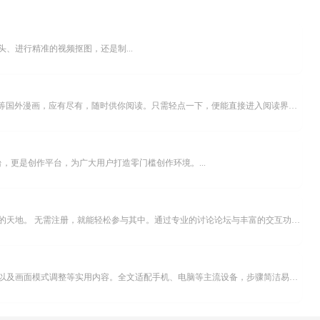
、进行精准的视频抠图，还是制...
乐可漫画APP，堪称主打免费与高清的在线漫画阅读神器。其官方版提供海量完整版漫画资源，无论是国内漫画，还是日漫、韩漫、台漫、美漫等国外漫画，应有尽有，随时供你阅读。只需轻点一下，便能直接进入阅读界面。不仅如此，乐可漫画最新版本更新速度极快，在这里，你总能抢先看到全网一手漫画章节内容！...
，更是创作平台，为广大用户打造零门槛创作环境。...
米坛社区是专为钟表爱好者打造的交流平台。无论你是初涉钟表领域的普通爱好者，还是拥有多年收藏经验的资深玩家，都能在此找到属于自己的天地。 无需注册，就能轻松参与其中。通过专业的讨论论坛与丰富的交互功能，你可与世界各地的钟表爱好者畅快交流。若你钟情于钟表，米坛社区无疑是值得一试的理想之选。在这里，你能获取最新的手表资讯，交流见解，提升鉴赏品味，让每一块手表都成为收藏故事中重要的一部分。感兴趣的朋友，不要错过下载机会。...
不少影视爱好者都在探寻天天影院观看电视剧的完整方法，结合最新平台使用规则，本篇新手入门攻略全面讲解观看渠道、检索流程、播放设置以及画面模式调整等实用内容。全文适配手机、电脑等主流设备，步骤简洁易懂，无论是初次使用的新手，还是想要优化观影体验的用户，都能参照内容快速上手，熟练掌握平台各项操作技巧，轻松畅享影视内容。...