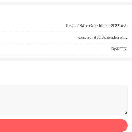
1987bb1841eb3a0cfbf20ef39399ac2a
com.teotlstudios.slenderrising
简体中文