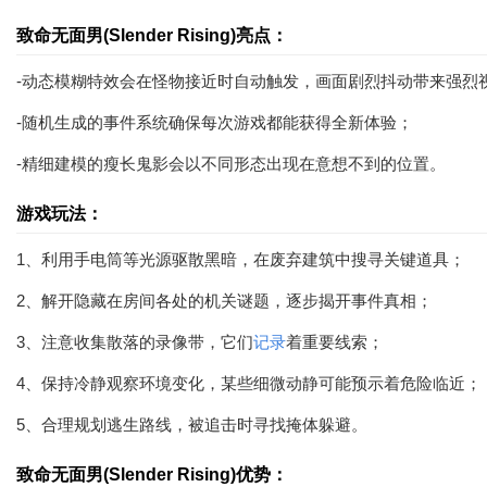
致命无面男(Slender Rising)亮点：
-动态模糊特效会在怪物接近时自动触发，画面剧烈抖动带来强烈
-随机生成的事件系统确保每次游戏都能获得全新体验；
-精细建模的瘦长鬼影会以不同形态出现在意想不到的位置。
游戏玩法：
1、利用手电筒等光源驱散黑暗，在废弃建筑中搜寻关键道具；
2、解开隐藏在房间各处的机关谜题，逐步揭开事件真相；
3、注意收集散落的录像带，它们
记录
着重要线索；
4、保持冷静观察环境变化，某些细微动静可能预示着危险临近；
5、合理规划逃生路线，被追击时寻找掩体躲避。
致命无面男(Slender Rising)优势：