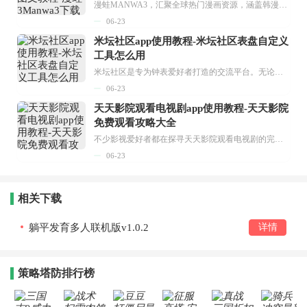
漫蛙MANWA3，汇聚全球热门漫画资源，涵盖韩漫、欧美漫画、国漫等多种类型，题材丰富多样，全方位满足用户阅读喜好。它不仅是阅读平台，更是创作平台，为广大用户打造零门槛创作环境。...
06-23
米坛社区app使用教程-米坛社区表盘自定义
工具怎么用
米坛社区是专为钟表爱好者打造的交流平台。无论你是初涉钟表领域的普通爱好者，还是拥有多年收藏经验的资深玩家，都能在此找到属于自己的天地。 无需注册，就能轻松参与其中。通过专业的讨论论坛与丰富的交互功能，你可与世界各地的钟表爱好者畅快交流。若你钟情于钟表，米坛社区无疑是值得一试的理想之选。在这里，你能获取最新的手表资讯，交流见解，提升鉴赏品味，让每一块手表都成为收藏故事中重要的一部分。感兴趣的朋友，不要错过下载机会。...
06-23
天天影院观看电视剧app使用教程-天天影院
免费观看攻略大全
不少影视爱好者都在探寻天天影院观看电视剧的完整方法，结合最新平台使用规则，本篇新手入门攻略全面讲解观看渠道、检索流程、播放设置以及画面模式调整等实用内容。全文适配手机、电脑等主流设备，步骤简洁易懂，无论是初次使用的新手，还是想要优化观影体验的用户，都能参照内容快速上手，熟练掌握平台各项操作技巧，轻松畅享影视内容。...
06-23
相关下载
躺平发育多人联机版v1.0.2
详情
策略塔防排行榜