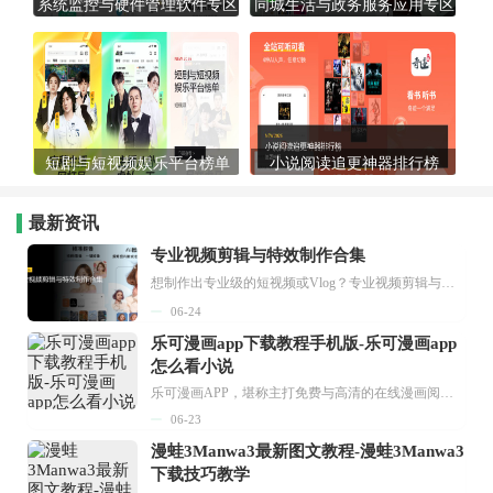
系统监控与硬件管理软件专区
同城生活与政务服务应用专区
短剧与短视频娱乐平台榜单
小说阅读追更神器排行榜
最新资讯
专业视频剪辑与特效制作合集
想制作出专业级的短视频或Vlog？专业视频剪辑与特效制作大全专题为你提供了从剪辑、抠像到特效包装的全套解决方案。无论是添加炫酷的片头、进行精准的视频抠图，还是制...
06-24
乐可漫画app下载教程手机版-乐可漫画app
怎么看小说
乐可漫画APP，堪称主打免费与高清的在线漫画阅读神器。其官方版提供海量完整版漫画资源，无论是国内漫画，还是日漫、韩漫、台漫、美漫等国外漫画，应有尽有，随时供你阅读。只需轻点一下，便能直接进入阅读界面。不仅如此，乐可漫画最新版本更新速度极快，在这里，你总能抢先看到全网一手漫画章节内容！...
06-23
漫蛙3Manwa3最新图文教程-漫蛙3Manwa3
下载技巧教学