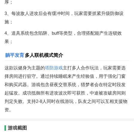
厚；
3、每波敌人进攻后会有缓冲时间，玩家需要抓紧升级防御设
施；
4、道具系统包含陷阱、buff等类型，合理搭配能产生连锁效
果；
躺平发育
多人联机模式简介
这款以健身为主题的
塔防游戏
主打多人合作玩法，玩家需要选
择房间进行驻守。通过持续睡眠来产生经验值，用于强化门窗
和购买武器。游戏包含昼夜交替系统，猎梦者会在特定时段发
起猛攻。成功抵御所有进攻波次即可获胜，中途被攻破房间则
判定失败。支持2-8人同时在线游玩，队友之间可以互相支援物
资。
游戏截图