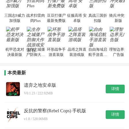
三国志9威力
战术扫雷肉
豆豆打僵尸
征服高塔 安
真战三国折
骑兵冲突最
加强版
鸽Plus
最新免费版
卓版
扣版
新版
机甲恐龙对
生存之城僵
环形战争手
晶塔之阵直
自由海域启
理智边界无
决最新版
尸防御大作
游直装版
装游戏版
航手游直装
广告版
战游戏安装
版
包
本类最新
遗弃之地安卓版
详情
V0.1.23 / 222.92MB
反抗的警察(Rebel Cops) 手机版
详情
v1.8 / 528.06MB