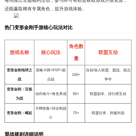
每周推出主题福利活动，参与即可有机会获取游戏升级资源，
还能赢取稀有专属角色，提升游戏体验。
热门变形金刚手游核心玩法对比
角色数
游戏名称
核心玩法
联盟互动
量
变形金刚地球之
策略卡牌+PVP+据
自创/加入联盟、盟战、据点
100+
战
点战
争夺
变形金刚：百炼
动作格斗+角色养成
80+
联盟副本、排行榜互动
为战
卡牌
收集+回合制战
变形金刚：崛起
70+
联盟任务、跨服对战
斗
盟战规则详细说明