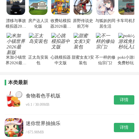
漂移与事故
房产达人汉
收费站模拟
原野传说史
与狐妖的同
卡车司机乔3
模拟器2026
化版
器2026最新
前万年
居生活
手机版
版
米加小镇世
正太岛安装
心跳模拟器
甜蜜女友3安
不一样的修
poki小游戏
界2026最新
包
中文版
装包
仙宗门2
免费秒玩入
版
口
本类最新
食物着色手机版
详情
v6.1 / 30.09MB
迷你世界抽抽乐
详情
/ 675.98MB