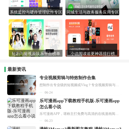
系统监控与硬件管理软件专区
同城生活与政务服务应用专区
短剧与短视频娱乐平台榜单
小说阅读追更神器排行榜
最新资讯
专业视频剪辑与特效制作合集
想制作出专业级的短视频或Vlog？专业视频剪辑与特效制作大全专题为你提供了从剪辑、抠像到特效包装的全套解决方案。无论是添加炫酷的片头、进行精准的视频抠图，还是制...
06-24
乐可漫画app下载教程手机版-乐可漫画app
怎么看小说
乐可漫画APP，堪称主打免费与高清的在线漫画阅读神器。其官方版提供海量完整版漫画资源，无论是国内漫画，还是日漫、韩漫、台漫、美漫等国外漫画，应有尽有，随时供你阅读。只需轻点一下，便能直接进入阅读界面。不仅如此，乐可漫画最新版本更新速度极快，在这里，你总能抢先看到全网一手漫画章节内容！...
06-23
漫蛙3Manwa3最新图文教程-漫蛙3Manwa3