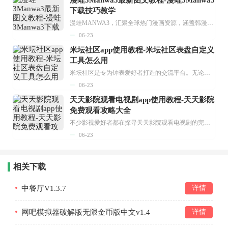
下载技巧教学
漫蛙MANWA3，汇聚全球热门漫画资源，涵盖韩漫、欧美漫画、国漫等多种类型，题材丰富多样，全方位满足用户阅读喜好。它不仅是阅读平台，更是创作平台，为广大用户打造零门槛创作环境。...
06-23
米坛社区app使用教程-米坛社区表盘自定义
工具怎么用
米坛社区是专为钟表爱好者打造的交流平台。无论你是初涉钟表领域的普通爱好者，还是拥有多年收藏经验的资深玩家，都能在此找到属于自己的天地。 无需注册，就能轻松参与其中。通过专业的讨论论坛与丰富的交互功能，你可与世界各地的钟表爱好者畅快交流。若你钟情于钟表，米坛社区无疑是值得一试的理想之选。在这里，你能获取最新的手表资讯，交流见解，提升鉴赏品味，让每一块手表都成为收藏故事中重要的一部分。感兴趣的朋友，不要错过下载机会。...
06-23
天天影院观看电视剧app使用教程-天天影院
免费观看攻略大全
不少影视爱好者都在探寻天天影院观看电视剧的完整方法，结合最新平台使用规则，本篇新手入门攻略全面讲解观看渠道、检索流程、播放设置以及画面模式调整等实用内容。全文适配手机、电脑等主流设备，步骤简洁易懂，无论是初次使用的新手，还是想要优化观影体验的用户，都能参照内容快速上手，熟练掌握平台各项操作技巧，轻松畅享影视内容。...
06-23
相关下载
中餐厅V1.3.7
详情
网吧模拟器破解版无限金币版中文v1.4
详情