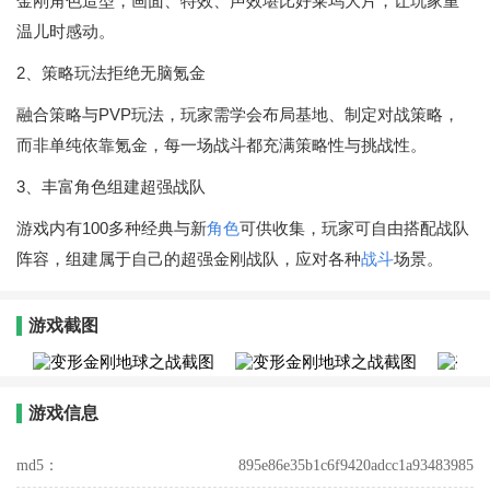
金刚角色造型，画面、特效、声效堪比好莱坞大片，让玩家重
温儿时感动。
2、策略玩法拒绝无脑氪金
融合策略与PVP玩法，玩家需学会布局基地、制定对战策略，
而非单纯依靠氪金，每一场战斗都充满策略性与挑战性。
3、丰富角色组建超强战队
游戏内有100多种经典与新
角色
可供收集，玩家可自由搭配战队
阵容，组建属于自己的超强金刚战队，应对各种
战斗
场景。
游戏截图
游戏信息
md5：
895e86e35b1c6f9420adcc1a93483985