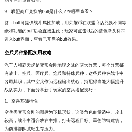
动开启时重置归零。
9、联盟商店兑换的buff是什么？在哪里查看？
答：buff可提供战斗属性加成，用荣耀币在联盟商店兑换不同等
级和功能的buff后会直接生效；玩家可点击id后的蓝色拳头标志
进入buff界面，查看已开启的buff效果。
空兵兵种搭配实用攻略
汽车人和霸天虎是变形金刚地球之战的两大阵营，每个阵营都
有战士、空兵、医疗兵、炮兵和特殊兵种，这些兵种在战斗中
各司其职，其中空兵作为远程输出核心，搭配得当能大幅提升
战队实力，下面分享新手玩家的空兵搭配技巧：
1、空兵基础特性
空兵类变形金刚的图标为飞机形状，这类角色血量适中、攻击
较高，战斗中适合放在中排，打击远程目标、重创防御建筑，
为前排部队减轻生存压力。